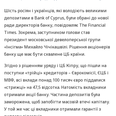
Шість росіян і українців, які володіють великими
депозитами в Bank of Cyprus, були обрані до нової
ради директорів банку, повідомляє The Financial
Times. Зокрема, заступником голови став
президент московської девелоперської групи
«Інсігма» Михайло Чічікашвілі. Рішення акціонерів
банку ще має бути схвалене ЦБ країни.
Згідно з рішенням уряду і ЦБ Кіпру, що пішли на
поступки «трійці» кредиторів – Єврокомісії,
ЄЦБ
і
МВФ
, всі вклади понад 100 тисяч євро піддалися
«стрижці» на 47,5 відсотка. Натомість вкладники
отримали акції банку. Частина депозитів була
заморожена, щоб запобігти масовій втечі капіталу.
У той же час ці вкладники отримали гарантії з