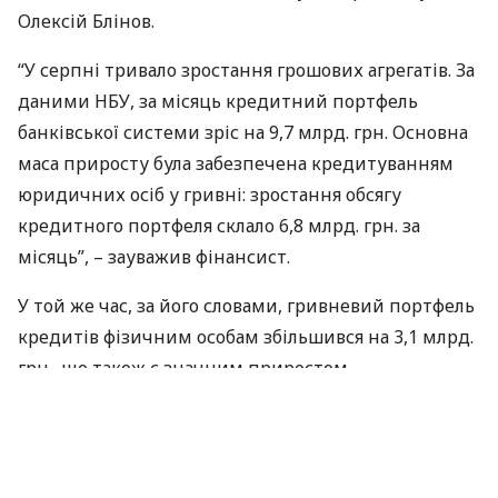
Олексій Блінов.
“У серпні тривало зростання грошових агрегатів. За
даними
НБУ
, за місяць кредитний портфель
банківської системи зріс на 9,7 млрд. грн. Основна
маса приросту була забезпечена кредитуванням
юридичних осіб у гривні: зростання обсягу
кредитного портфеля склало 6,8 млрд. грн. за
місяць”, – зауважив фінансист.
У той же час, за його словами, гривневий портфель
кредитів фізичним особам збільшився на 3,1 млрд.
грн., що також є значним приростом.
Блінов констатує, що в цілому, динаміка зростання
кредитного портфеля банківської системи в
річному вираженні прискорилася до 6,2%, що є