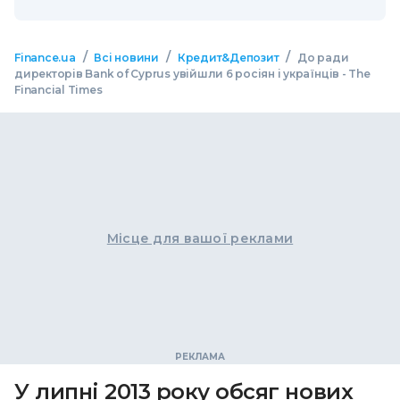
/
/
/
Finance.ua
Всі новини
Кредит&Депозит
До ради
директорів Bank of Cyprus увійшли 6 росіян і українців - The
Financial Times
Місце для вашої реклами
У липні 2013 року обсяг нових