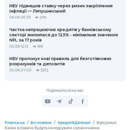
НБУ підвищив ставку через ризик закріплення
інфляції — Лепушинський
06.08 05:33
299
Частка непрацюючих кредитів у банківському
секторі знизилася до 12,5% - мінімальне значення
NPL за 17 років
05.08 12:12
188
НБУ пропонує нові правила для безготівкових
розрахунків та депозитів
05.08 07:00
3512
Підпишіться на нас
/
/
/
Finance.ua
Всі новини
Кредит&Депозит
Віртуальні
банки в Україні будуть конкурувати з класичними