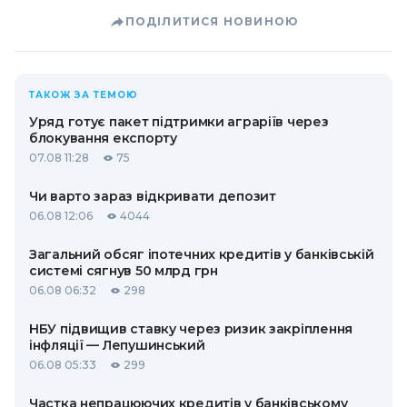
ПОДІЛИТИСЯ НОВИНОЮ
ТАКОЖ ЗА ТЕМОЮ
Уряд готує пакет підтримки аграріїв через
блокування експорту
07.08 11:28
75
Чи варто зараз відкривати депозит
06.08 12:06
4044
Загальний обсяг іпотечних кредитів у банківській
системі сягнув 50 млрд грн
06.08 06:32
298
НБУ підвищив ставку через ризик закріплення
інфляції — Лепушинський
06.08 05:33
299
Частка непрацюючих кредитів у банківському