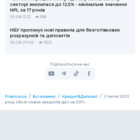
секторі знизилася до 12,5% - мінімальне значення
NPL за 17 років
05.08 12:12
188
НБУ пропонує нові правила для безготівкових
розрахунків та депозитів
05.08 07:00
3512
Підпишіться на нас
/
/
/
Finance.ua
Всі новини
Кредит&Депозит
У липні 2013
року обсяг нових кредитів зріс на 5,9%