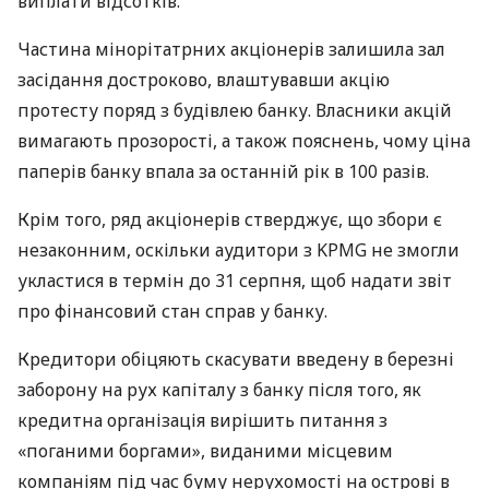
виплати відсотків.
Частина мінорітатрних акціонерів залишила зал
засідання достроково, влаштувавши акцію
протесту поряд з будівлею банку. Власники акцій
вимагають прозорості, а також пояснень, чому ціна
паперів банку впала за останній рік в 100 разів.
Крім того, ряд акціонерів стверджує, що збори є
незаконним, оскільки аудитори з
KPMG
не змогли
укластися в термін до 31 серпня, щоб надати звіт
про фінансовий стан справ у банку.
Кредитори обіцяють скасувати введену в березні
заборону на рух капіталу з банку після того, як
кредитна організація вирішить питання з
«поганими боргами», виданими місцевим
компаніям під час буму нерухомості на острові в