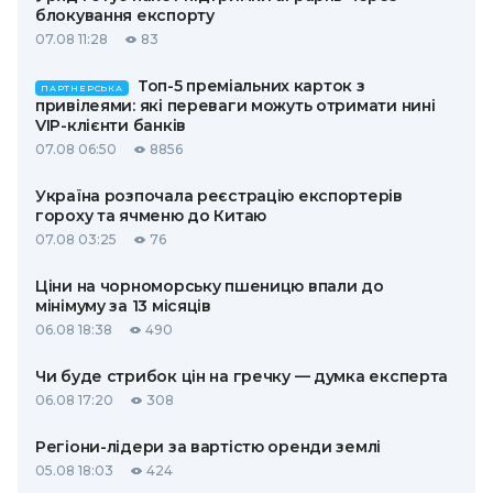
блокування експорту
07.08 11:28
83
Топ-5 преміальних карток з
ПАРТНЕРСЬКА
привілеями: які переваги можуть отримати нині
VIP-клієнти банків
07.08 06:50
8856
Україна розпочала реєстрацію експортерів
гороху та ячменю до Китаю
07.08 03:25
76
Ціни на чорноморську пшеницю впали до
мінімуму за 13 місяців
06.08 18:38
490
Чи буде стрибок цін на гречку — думка експерта
06.08 17:20
308
Регіони-лідери за вартістю оренди землі
05.08 18:03
424