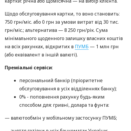
картки: річна або щомісячна — на вибір клієнта.
Щодо обслуговування картки, то воно становить:
750 грн/міс. або 0 грн за умови витрат від 30 тис.
грн/міс.; альтернатива — 8 250 грн/рік. Сума
мінімального щоденного залишку власних коштів
на всіх рахунках, відкритих в
ПУМБ
— 1 млн грн
(або еквівалент в іншій валюті).
Преміальні сервіси
:
персональний банкір (пріоритетне
обслуговування в усіх відділеннях банку);
0% - поповнення рахунку будь-яким
способом для: гривні, долара та фунта:
— валютообмін у мобільному застосунку ПУМБ;
— зняття готівки в усіх банкоматах України;