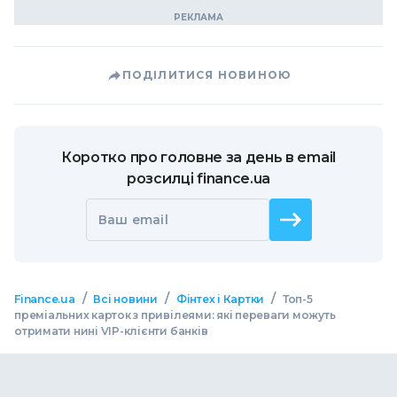
ПОДІЛИТИСЯ НОВИНОЮ
Коротко про головне за день в email
розсилці finance.ua
Ваш email
/
/
/
Finance.ua
Всі новини
Фінтех і Картки
Топ-5
преміальних карток з привілеями: які переваги можуть
отримати нині VIP-клієнти банків