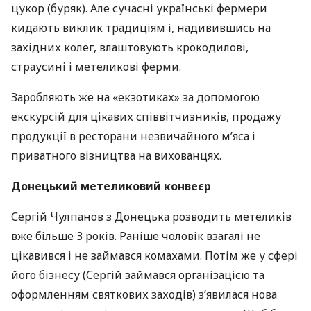
цукор (буряк). Але сучасні українські фермери
кидають виклик традиціям і, надивившись на
західних колег, влаштовують крокодилові,
страусині і метеликові ферми.
Заробляють же на «екзотиках» за допомогою
екскурсій для цікавих співвітчизників, продажу
продукції в ресторани незвичайного м’яса і
приватного візництва на вихованцях.
Донецький метеликовий конвеєр
Сергій Чулпанов з Донецька розводить метеликів
вже більше 3 років. Раніше чоловік взагалі не
цікавився і не займався комахами. Потім же у сфері
його бізнесу (Сергій займався організацією та
оформленням святкових заходів) з’явилася нова