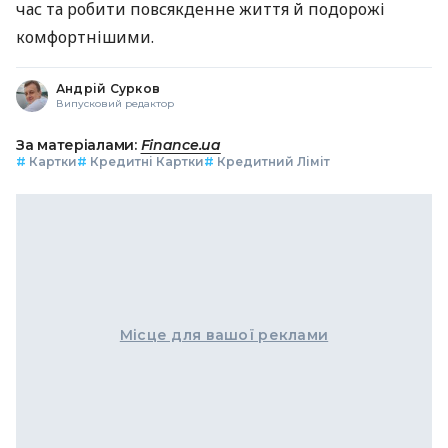
час та робити повсякденне життя й подорожі
комфортнішими.
Андрій Сурков
Випусковий редактор
За матеріалами:
Finance.ua
#
Картки
#
Кредитні Картки
#
Кредитний Ліміт
Місце для вашої реклами