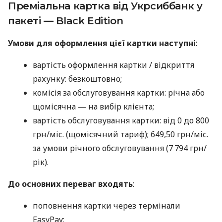
Преміальна картка від Укрсиббанк у
пакеті — Black Edition
Умови для оформлення цієї картки наступні
:
вартість оформлення картки / відкриття
рахунку: безкоштовно;
комісія за обслуговування картки: річна або
щомісячна — на вибір клієнта;
вартість обслуговування картки: від 0 до 800
грн/міс. (щомісячний тариф); 649,50 грн/міс.
за умови річного обслуговування (7 794 грн/
рік).
До основних переваг входять
:
поповнення картки через термінали
EasyPay;