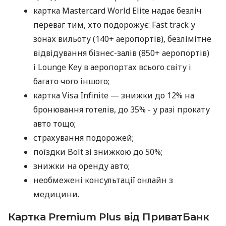
картка Mastercard World Elite надає безліч
переваг тим, хто подорожує: Fast track у
зонах вильоту (140+ аеропортів), безлімітне
відвідування бізнес-залів (850+ аеропортів)
і Lounge Key в аеропортах всього світу і
багато чого іншого;
картка Visa Infinite — знижки до 12% на
бронювання готелів, до 35% - у разі прокату
авто тощо;
страхування подорожей;
поїздки Bolt зі знижкою до 50%;
знижки на оренду авто;
необмежені консультації онлайн з
медицини.
Картка Premium Plus від ПриватБанк