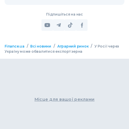
Підпишіться на нас
/
/
/
Finance.ua
Всі новини
Аграрний ринок
У Росії через
Україну може обвалитися експорт зерна
Місце для вашої реклами