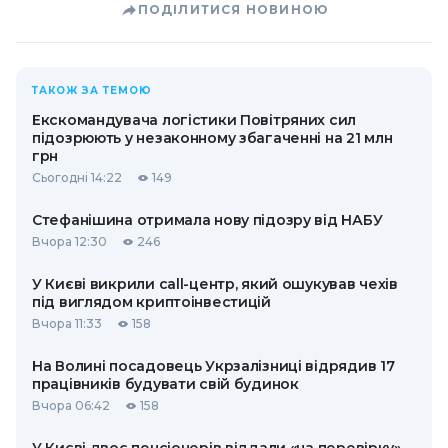
ПОДІЛИТИСЯ НОВИНОЮ
ТАКОЖ ЗА ТЕМОЮ
Екскомандувача логістики Повітряних сил
підозрюють у незаконному збагаченні на 21 млн
грн
Сьогодні 14:22
149
Стефанішина отримала нову підозру від НАБУ
Вчора 12:30
246
У Києві викрили call-центр, який ошукував чехів
під виглядом криптоінвестицій
Вчора 11:33
158
На Волині посадовець Укрзалізниці відрядив 17
працівників будувати свій будинок
Вчора 06:42
158