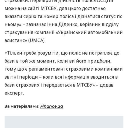
страховки. Перевірити дійсність поліса
ОСЦПВ
можна на сайті
МТСБУ
, для цього достатньо
вказати серію та номер поліса і дізнатися статус по
ньому» – зазначає Інна Діденко, керівник відділу
страхування компанії «Український автомобільний
асистанс» (
UMCA
).
«Тільки треба розуміти, що поліс не потрапляє до
бази в той же момент, коли ви його придбали,
тому що є регламентовані страховими компаніями
звітні періоди – коли вся інформація вводиться в
бази страхових і передається в МТСБУ» – додав
експерт.
За матеріалами:
Finance.ua