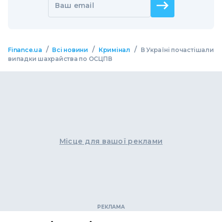
Ваш email
/
/
/
Finance.ua
Всі новини
Кримінал
В Україні почастішали
випадки шахрайства по ОСЦПВ
Місце для вашої реклами