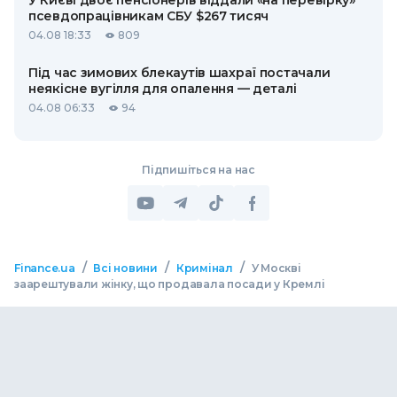
У Києві двоє пенсіонерів віддали «на перевірку»
псевдопрацівникам СБУ $267 тисяч
04.08 18:33
809
Під час зимових блекаутів шахраї постачали
неякісне вугілля для опалення — деталі
04.08 06:33
94
Підпишіться на нас
/
/
/
Finance.ua
Всі новини
Кримінал
У Москві
заарештували жінку, що продавала посади у Кремлі