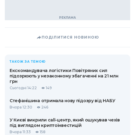
ПОДІЛИТИСЯ НОВИНОЮ
ТАКОЖ ЗА ТЕМОЮ
Екскомандувача логістики Повітряних сил
підозрюють у незаконному збагаченні на 21 млн
грн
Сьогодні 14:22
149
Стефанішина отримала нову підозру від НАБУ
Вчора 12:30
246
У Києві викрили call-центр, який ошукував чехів
під виглядом криптоінвестицій
Вчора 11:33
158