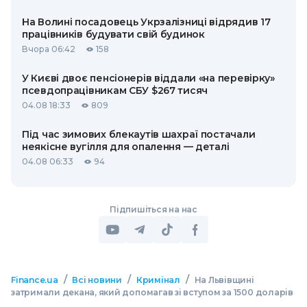
На Волині посадовець Укрзалізниці відрядив 17
працівників будувати свій будинок
Вчора 06:42
158
У Києві двоє пенсіонерів віддали «на перевірку»
псевдопрацівникам СБУ $267 тисяч
04.08 18:33
809
Під час зимових блекаутів шахраї постачали
неякісне вугілля для опалення — деталі
04.08 06:33
94
Підпишіться на нас
/
/
/
Finance.ua
Всі новини
Кримінал
На Львівщині
затримали декана, який допомагав зі вступом за 1500 доларів