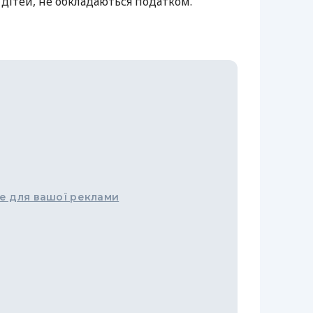
е дітей, не обкладаються податком.
е для вашої реклами