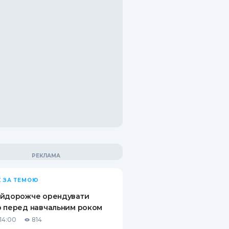
 ЗА ТЕМОЮ
айдорожче орендувати
 перед навчальним роком
14:00
814