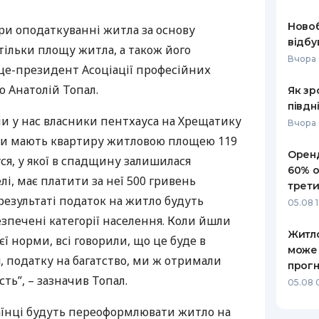
РЕЙТИНГ ДЕБЕТОВИХ
ПУТІВНИ
Ново
ри оподаткуванні житла за основу
КАРТОК
СТРАХУ
відбу
тільки площу житла, а також його
Вчора 
ЩОМІСЯЧНИЙ ОГЛЯД
ВСІ СТРА
віце-президент Асоціації професійних
КЕШБЕКУ
 Анатолій Топал.
Як зр
СТРАХОВ
півдн
ПУТІВНИКИ ПО
ли у нас власники пентхауса на Хрещатику
БАНКІВСЬКИХ КАРТКАХ
ВІДГУКИ
Вчора 
КОМПАНІ
льки мають квартиру житловою площею 119
Оренд
уся, у якої в спадщину залишилася
ДОСТАВК
60% о
лі, має платити за неї 500 гривень
трети
КОНТАКТ
У результаті податок на житло будуть
05.08 
зпечені категорії населення. Коли йшли
Житло
ї норми, всі говорили, що це буде в
може
, податку на багатство, ми ж отримали
прогн
сть”, – зазначив Топал.
05.08 
раїнці будуть переоформлювати житло на