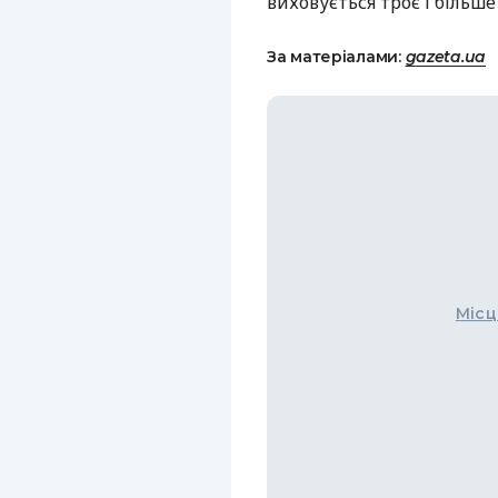
виховується троє і більш
За матеріалами:
gazeta.ua
Місц