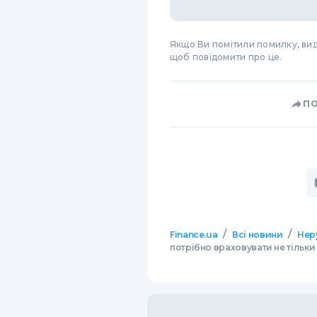
Якщо Ви помітили помилку, виді
щоб повідомити про це.
П
/
/
Finance.ua
Всі новини
Нер
потрібно враховувати не тільки 