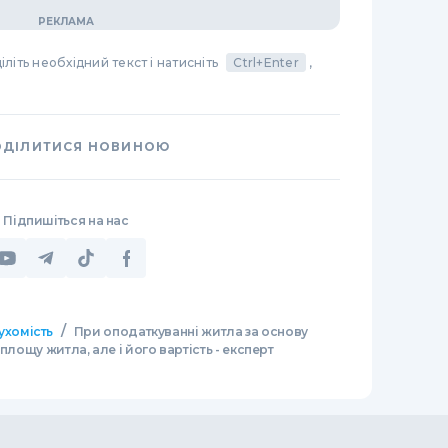
літь необхідний текст і натисніть
Ctrl+Enter
,
ОДІЛИТИСЯ НОВИНОЮ
Підпишіться на нас
/
ухомість
При оподаткуванні житла за основу
площу житла, але і його вартість - експерт