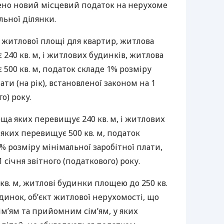
ено новий місцевий податок на нерухоме
льної ділянки.
 м житлової площі для квартир, житлова
240 кв. м, і житлових будинків, житлова
500 кв. м, податок складе 1% розміру
ати (на рік), встановленої законом на 1
о) року.
ща яких перевищує 240 кв. м, і житлових
яких перевищує 500 кв. м, податок
7% розміру мінімальної заробітної плати,
 січня звітного (податкового) року.
в. м, житлові будинки площею до 250 кв.
динок, об’єкт житлової нерухомості, що
м’ям та прийомним сім’ям, у яких