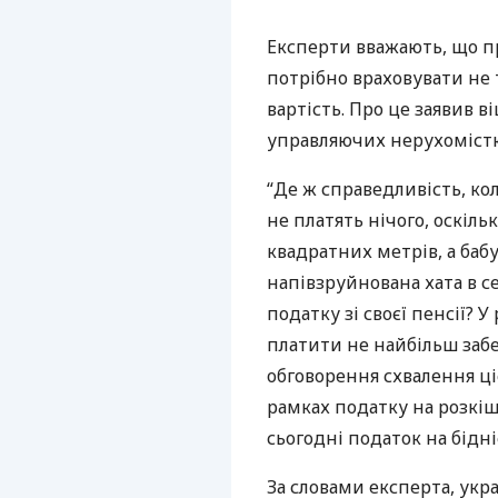
Експерти вважають, що п
потрібно враховувати не 
вартість. Про це заявив 
управляючих нерухомістю
“Де ж справедливість, ко
не платять нічого, оскі
квадратних метрів, а баб
напівзруйнована хата в се
податку зі своєї пенсії? 
платити не найбільш забе
обговорення схвалення ціє
рамках податку на розкіш
сьогодні податок на бідні
За словами експерта, ук