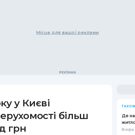
Місце для вашої реклами
ку у Києві
ТАКОЖ
ерухомості більш
Де н
житло
рд грн
Вчора 