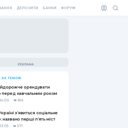
ВАННЯ
ДЕПОЗИТИ
БАНКИ
ФОРУМ
ІЛКА
ВСІ ДЕПОЗИТИ
ВСІ БАНКИ
АННЯ ЖИТЛА ВІД
ДЕПОЗИТИ В USD
ВІДГУКИ ПРО БАНКИ
 ШАХЕДІВ
ДЕПОЗИТИ В EUR
МІКРОФІНАНСОВІ
ХОВКА ЗА КОРДОН
ОРГАНІЗАЦІЇ
БОНУС ДО ДЕПОЗИТІВ
ВІДГУКИ ПРО МФО
УМОВИ АКЦІЇ
КАРТА
 ЗА ТЕМОЮ
ПИТАННЯ ТА ВІДПОВІДІ
ННА ВІНЬЄТКА
айдорожче орендувати
ДЕПОЗИТНИЙ КАЛЬКУЛЯТОР
 перед навчальним роком
 СПІВРОБІТНИКІВ
14:00
814
ПУТІВНИКИ ПО
SSISTANCE
ЗАОЩАДЖЕННЯМ
Україні з’явиться соціальне
: названо перші п’ять міст
АННЯ ВІД
Х ВИПАДКІВ
13:05
571