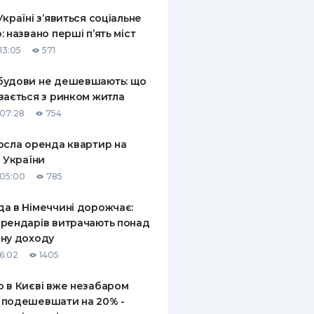
Україні з’явиться соціальне
: названо перші п’ять міст
13:05
571
будови не дешевшають: що
вається з ринком житла
07:28
754
осла оренда квартир на
і України
05:00
785
а в Німеччині дорожчає:
рендарів витрачають понад
ну доходу
16:02
1405
 в Києві вже незабаром
 подешевшати на 20% -