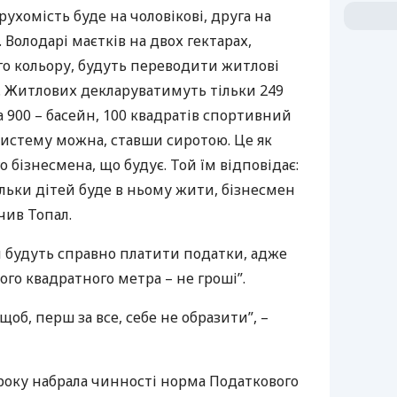
рухомість буде на чоловікові, друга на
. Володарі маєтків на двох гектарах,
го кольору, будуть переводити житлові
 Житлових декларуватимуть тільки 249
 900 – басейн, 100 квадратів спортивний
и систему можна, ставши сиротою. Це як
 бізнесмена, що будує. Той їм відповідає:
ільки дітей буде в ньому жити, бізнесмен
чив Топал.
и будуть справно платити податки, адже
ого квадратного метра – не гроші”.
об, перш за все, себе не образити”, –
3 року набрала чинності норма Податкового