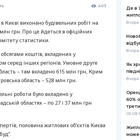
ть
403
Де в 
житло
 в Києві виконано будівельних робіт на
Вчора 
 млн грн. Про це йдеться в офіційних
Ново
омітету статистики.
відбу
Вчора 
 обсягами коштів, вкладених у
ром серед інших регіонів. Умовне друге
Як зр
бласть – там вкладено 615 млн грн, Крим
півдн
Вчора 
ровська область – 528 млн грн.
Оренд
льні роботи було вкладено у
60% о
адській областях – по 27 і 37 млн грн
трети
05.08 
пертів, половина житлових об’єктів Києва
Житло
буд”.
може