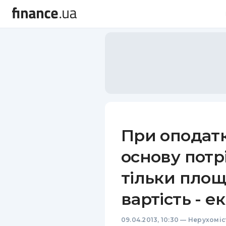
При оподатк
основу потр
тільки площу
вартість - е
09.04.2013, 10:30
—
Нерухоміс