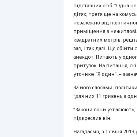
підставних осіб. “Одна не
дітях, третя ще на комусь
незалежно від політично
приміщення в нежитлові.
квадратних метрів, решта
зал, і так далі. Ще обійт
анекдот. Питають у одного
притулок. На питання, ск
уточнює “Я один”, – зазна
За його словами, політик
“для них 11 гривень з одн
“Закони вони ухвалюють, щ
підкреслив він.
Нагадаємо, з 1 січня 201