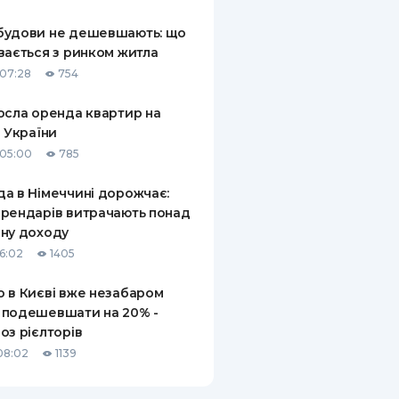
КИ ПО
будови не дешевшають: що
ВАННЮ
вається з ринком житла
07:28
754
ХОВІ ПОЛІСИ
осла оренда квартир на
І КОМПАНІЇ
і України
 ПРО СТРАХОВІ
05:00
785
Ї
а в Німеччині дорожчає:
А І ОПЛАТА
рендарів витрачають понад
ну доходу
И
16:02
1405
 в Києві вже незабаром
 подешевшати на 20% -
оз рієлторів
08:02
1139