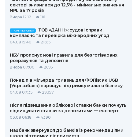
секторі знизилася до 12,5% - мінімальне значення
NPL за 17 років
Вчора 12:12
116
ТОВ «ДАНН.»: судові справи,
ПАРТНЕРСЬКА
комплаєнс та перевірка міжнародних угод
04.08 15:40
21655
НБУ пропонує нові правила для безготівкових
розрахунків та депозитів
Вчора 07:00
2695
Понад пів мільярда гривень для ФОПів: як UGB
(Укргазбанк) нарощує підтримку малого бізнесу
04.08 07:35
29357
Після підвищення облікової ставки банки почнуть
підвищувати ставки за депозитами — експерт
03.08 06:18
4390
Нацбанк звернувся до банків із рекомендаціями
щодо підтримки підприємств