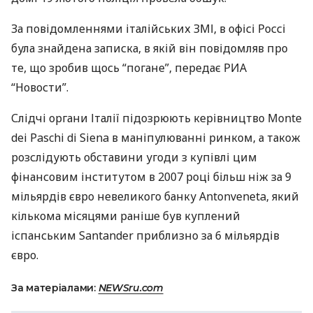
За повідомленнями італійських
ЗМІ
, в офісі Россі
була знайдена записка, в якій він повідомляв про
те, що зробив щось “погане”, передає
РИА
“Новости”.
Слідчі органи Італії підозрюють керівництво Monte
dei Paschi di Siena в маніпулюванні ринком, а також
розслідують обставини угоди з купівлі цим
фінансовим інститутом в 2007 році більш ніж за 9
мільярдів євро невеликого банку Antonveneta, який
кількома місяцями раніше був куплений
іспанським Santander приблизно за 6 мільярдів
євро.
За матеріалами:
NEWSru.com