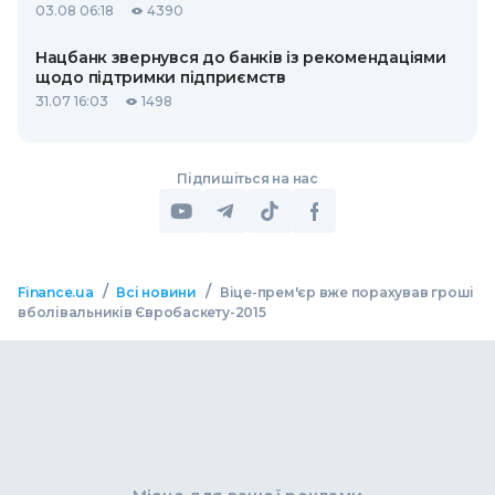
03.08 06:18
4390
Нацбанк звернувся до банків із рекомендаціями
щодо підтримки підприємств
31.07 16:03
1498
Підпишіться на нас
/
/
Finance.ua
Всі новини
Віце-прем'єр вже порахував гроші
вболівальників Євробаскету-2015