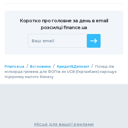
Коротко про головне за день в email
розсилці finance.ua
Ваш email
/
/
/
Finance.ua
Всі новини
Кредит&Депозит
Понад пів
мільярда гривень для ФОПів: як UGB (Укргазбанк) нарощує
підтримку малого бізнесу
Місце для вашої реклами