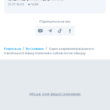
31.07 16:03
1498
Підпишіться на нас
/
/
Finance.ua
Всі новини
Один з керівників відомого
італійського банку покінчив з собою після обшуку
Місце для вашої реклами