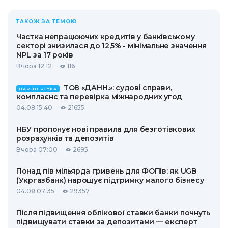
ТАКОЖ ЗА ТЕМОЮ
Частка непрацюючих кредитів у банківському
секторі знизилася до 12,5% - мінімальне значення
NPL за 17 років
Вчора 12:12
116
ТОВ «ДАНН.»: судові справи,
ПАРТНЕРСЬКА
комплаєнс та перевірка міжнародних угод
04.08 15:40
21655
НБУ пропонує нові правила для безготівкових
розрахунків та депозитів
Вчора 07:00
2695
Понад пів мільярда гривень для ФОПів: як UGB
(Укргазбанк) нарощує підтримку малого бізнесу
04.08 07:35
29357
Після підвищення облікової ставки банки почнуть
підвищувати ставки за депозитами — експерт