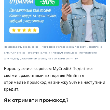
На яскравому зображенні — усміхнена молода жінка праворуч, захоплено
дивиться в екран смартфона, тоді як ліворуч розташований текстовий
заклик до дії, з логотипом сервісу та зірочками рейтингу.
Користувалися сервісом MyCredit? Поділіться
своїми враженнями на порталі Minfin та
отримайте промокод на знижку 90% на наступний
кредит.
Як отримати промокод?