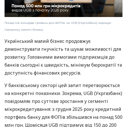
Понад пів мільярда гривень для ФОПів: як UGB (Укргазбанк) нарощує
підтримку малого бізнесу
Український малий бізнес продовжує
демонструвати гнучкість та шукає можливості для
розвитку. Головними вимогами підприємців до
банків сьогодні є швидкість, мінімум бюрократії та
доступність фінансових ресурсів.
У банківському секторі цей запит перетворюється
на конкретні показники. Зокрема, UGB (Укргазбанк)
повідомляє про суттєве зростання у сегменті
мікрокредитування: з грудня 2025 року кредитний
портфель банку для ФОПів збільшився на понад 500
млн грн. Щомісяця UGB підтримує від 150 до 200