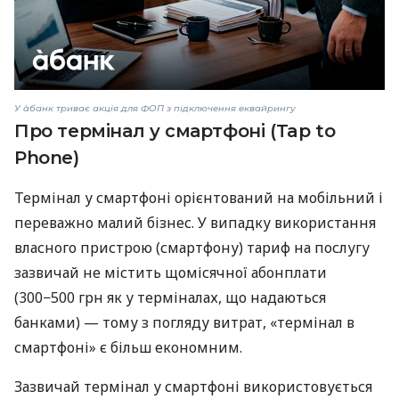
У àбанк триває акція для ФОП з підключення еквайрингу
Про термінал у смартфоні (Tap to
Phone)
Термінал у смартфоні орієнтований на мобільний і
переважно малий бізнес. У випадку використання
власного пристрою (смартфону) тариф на послугу
зазвичай не містить щомісячної абонплати
(300−500 грн як у терміналах, що надаються
банками) — тому з погляду витрат, «термінал в
смартфоні» є більш економним.
Зазвичай термінал у смартфоні використовується