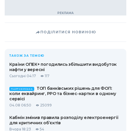
ПОДІЛИТИСЯ НОВИНОЮ
ТАКОЖ ЗА ТЕМОЮ
Країни ОПЕК+ погодились збільшити видобуток
нафти у вересні
Сьогодні 04:17
117
ТОП банківських рішень для ФОП:
ПАРТНЕРСЬКА
коли еквайринг, РРО та бізнес-картки в одному
сервісі
04.08 06:50
25099
Кабмін змінив правила розподілу електроенергії
для критичних об’єктів
Вчора 18:23
54