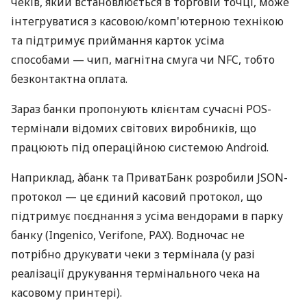
чеків, який встановлюється в торговій точці, може
інтегруватися з касовою/комп'ютерною технікою
та підтримує приймання карток усіма
способами — чип, магнітна смуга чи NFC, тобто
безконтактна оплата.
Зараз банки пропонують клієнтам сучасні POS-
термінали відомих світових виробників, що
працюють під операційною системою Android.
Наприклад, àбанк та ПриватБанк розробили JSON-
протокол — це єдиний касовий протокол, що
підтримує поєднання з усіма вендорами в парку
банку (Ingenico, Verifone, PAX). Водночас не
потрібно друкувати чеки з термінала (у разі
реалізації друкування термінального чека на
касовому принтері).