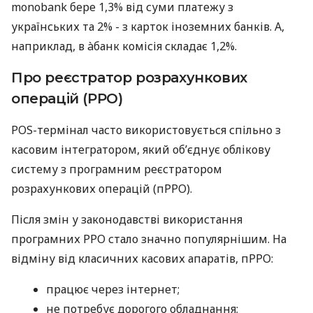
monobank бере 1,3% від суми платежу з
українських та 2% - з карток іноземних банків. А,
наприклад, в àбанк комісія складає 1,2%.
Про реєстратор розрахункових
операцій (РРО)
POS-термінал часто використовується спільно з
касовим інтегратором, який об’єднує облікову
систему з програмним реєстратором
розрахункових операцій (пРРО).
Після змін у законодавстві використання
програмних РРО стало значно популярнішим. На
відміну від класичних касових апаратів, пРРО:
працює через інтернет;
не потребує дорогого обладнання;