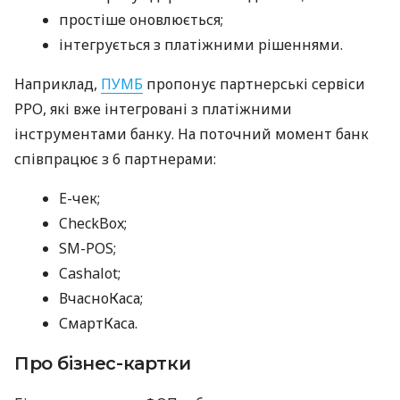
простіше оновлюється;
інтегрується з платіжними рішеннями.
Наприклад,
ПУМБ
пропонує партнерські сервіси
РРО, які вже інтегровані з платіжними
інструментами банку. На поточний момент банк
співпрацює з 6 партнерами:
E-чек;
CheckBox;
SM-POS;
Cashalot;
ВчасноКаса;
СмартКаса.
Про бізнес-картки