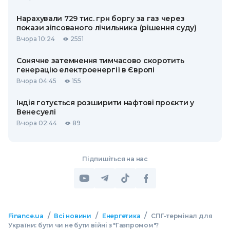
Нарахували 729 тис. грн боргу за газ через
покази зіпсованого лічильника (рішення суду)
Вчора 10:24
2551
Сонячне затемнення тимчасово скоротить
генерацію електроенергії в Європі
Вчора 04:45
155
Індія готується розширити нафтові проєкти у
Венесуелі
Вчора 02:44
89
Підпишіться на нас
/
/
/
Finance.ua
Всі новини
Енергетика
СПГ-термінал для
України: бути чи не бути війні з "Газпромом"?