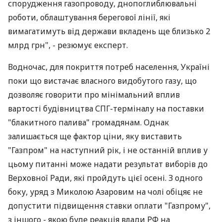
спорудження газопроводу, днопоглиблювальні
роботи, облаштування берегової лінії, які
вимагатимуть від держави вкладень ще близько 2
млрд грн", - резюмує експерт.
Водночас, для покриття потреб населення, Україні
поки що вистачає власного видобутого газу, що
дозволяє говорити про мінімальний вплив
вартості будівництва СПГ-терміналу на поставки
"блакитного палива" громадянам. Однак
залишається ще фактор ціни, яку виставить
"Газпром" на наступний рік, і не останній вплив у
цьому питанні може надати результат виборів до
Верховної Ради, які пройдуть цієї осені. З одного
боку, уряд з Миколою Азаровим на чолі обіцяє не
допустити підвищення ставки оплати "Газпрому",
з іншого - якою буде реакція влади РФ на