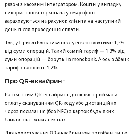
разом з касовим інтегратором. Кошти у випадку
використання термінала у смартфоні
зараховуються на рахунок клієнта на наступний
день після проведення оплати.
Так, у ПриватБанк така послуга коштуватиме 1,3%
від суми операцій. Такий самий тариф — 1,3% від
суми операцій — беруть і в monobank. А ось в àбанк
тариф становить 1,2%.
Про QR-еквайринг
Разом з тим QR-еквайринг дозволяє приймати
оплату скануванням QR-коду або дистанційно
через посилання (без NFC) з карток будь-яких
банків платіжних систем.
Для користування QR-еквайрингом потрібен лише