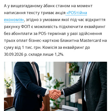
А у вищезгаданому àбанк станом на момент
написання тексту триває акція
«POSтійна
економія»
, згідно з умовами якої під час відкриття
рахунку ФОП є можливість підключити еквайринг
без абонплати за POS-термінал у разі здійснення
трьох оплат бізнес-карткою Блакитна Mastercard на
суму від 1 тис. грн. Комісія за еквайринг до
30.09.2026 р. складе лише 1,2%.