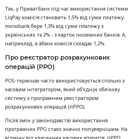
Так, у ПриватБанк під час використання системи
LiqPay комісія становить 1,5% від суми платежу.
monobank бере 1,3% від суми платежу з
українських та 2% - з карток іноземних банків. А,
наприклад, в àбанк комісія складає 1,2%.
Про реєстратор розрахункових
операцій (РРО)
POS-термінал часто використовується спільно з
касовим інтегратором, який об’єднує облікову
систему з програмним реєстратором
розрахункових операцій (пРРО).
Після змін у законодавстві використання
програмних РРО стало значно популярнішим. На
відміну від класичних касових апаратів, пРРО: