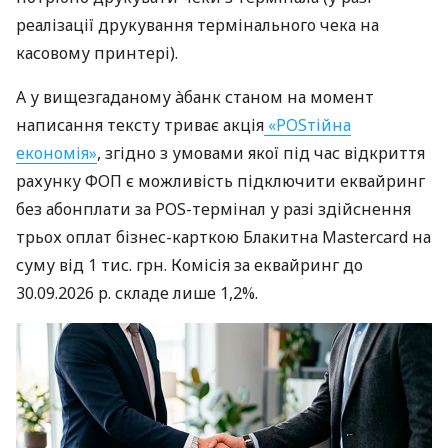
реалізації друкування термінального чека на
касовому принтері).
А у вищезгаданому àбанк станом на момент
написання тексту триває акція
«POSтійна
економія»
, згідно з умовами якої під час відкриття
рахунку ФОП є можливість підключити еквайринг
без абонплати за POS-термінал у разі здійснення
трьох оплат бізнес-карткою Блакитна Mastercard на
суму від 1 тис. грн. Комісія за еквайринг до
30.09.2026 р. складе лише 1,2%.