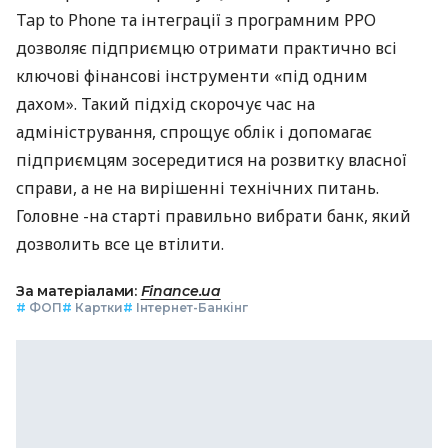
Tap to Phone та інтеграції з програмним РРО
дозволяє підприємцю отримати практично всі
ключові фінансові інструменти «під одним
дахом». Такий підхід скорочує час на
адміністрування, спрощує облік і допомагає
підприємцям зосередитися на розвитку власної
справи, а не на вирішенні технічних питань.
Головне -на старті правильно вибрати банк, який
дозволить все це втілити.
За матеріалами:
Finance.ua
#
ФОП
#
Картки
#
Інтернет-Банкінг