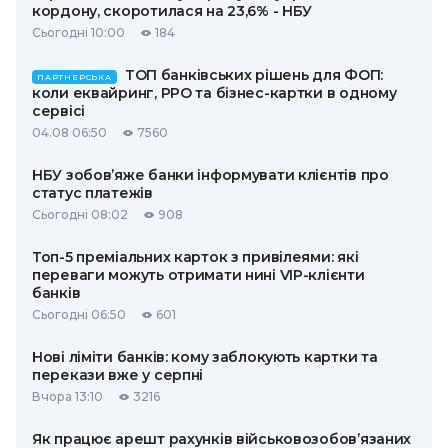
кордону, скоротилася на 23,6% - НБУ
Сьогодні 10:00
184
ТОП банківських рішень для ФОП:
ПАРТНЕРСЬКА
коли еквайринг, РРО та бізнес-картки в одному
сервісі
04.08 06:50
7560
НБУ зобов’яже банки інформувати клієнтів про
статус платежів
Сьогодні 08:02
908
Топ-5 преміальних карток з привілеями: які
переваги можуть отримати нині VIP-клієнти
банків
Сьогодні 06:50
601
Нові ліміти банків: кому заблокують картки та
перекази вже у серпні
Вчора 13:10
3216
Як працює арешт рахунків військовозобов’язаних