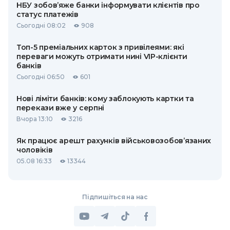
НБУ зобов’яже банки інформувати клієнтів про
статус платежів
Сьогодні 08:02
908
Топ-5 преміальних карток з привілеями: які
переваги можуть отримати нині VIP-клієнти
банків
Сьогодні 06:50
601
Нові ліміти банків: кому заблокують картки та
перекази вже у серпні
Вчора 13:10
3216
Як працює арешт рахунків військовозобов’язаних
чоловіків
05.08 16:33
13344
Підпишіться на нас