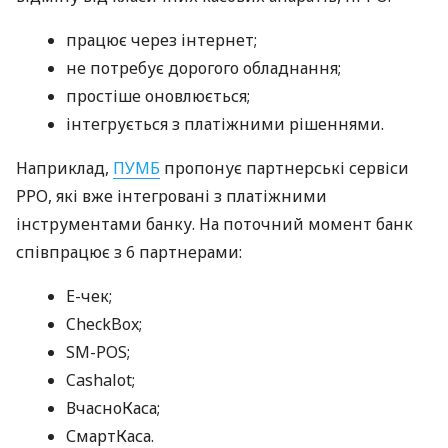
працює через інтернет;
не потребує дорогого обладнання;
простіше оновлюється;
інтегрується з платіжними рішеннями.
Наприклад,
ПУМБ
пропонує партнерські сервіси
РРО, які вже інтегровані з платіжними
інструментами банку. На поточний момент банк
співпрацює з 6 партнерами:
E-чек;
CheckBox;
SM-POS;
Cashalot;
ВчасноКаса;
СмартКаса.