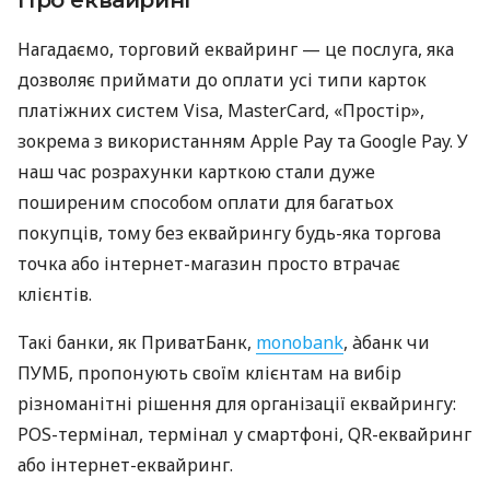
Про еквайринг
Нагадаємо, торговий еквайринг — це послуга, яка
дозволяє приймати до оплати усі типи карток
платіжних систем Visa, MasterCard, «Простір»,
зокрема з використанням Apple Pay та Google Pay. У
наш час розрахунки карткою стали дуже
поширеним способом оплати для багатьох
покупців, тому без еквайрингу будь-яка торгова
точка або інтернет-магазин просто втрачає
клієнтів.
Такі банки, як ПриватБанк,
monobank
, àбанк чи
ПУМБ, пропонують своїм клієнтам на вибір
різноманітні рішення для організації еквайрингу:
POS-термінал, термінал у смартфоні, QR-еквайринг
або інтернет-еквайринг.