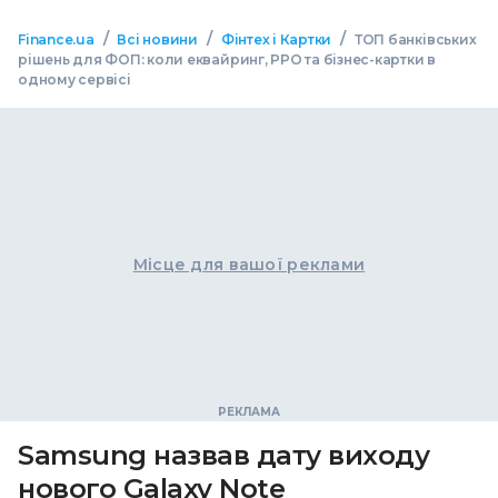
/
/
/
Finance.ua
Всі новини
Фінтех і Картки
ТОП банківських
рішень для ФОП: коли еквайринг, РРО та бізнес-картки в
одному сервісі
Місце для вашої реклами
Samsung назвав дату виходу
нового Galaxy Note