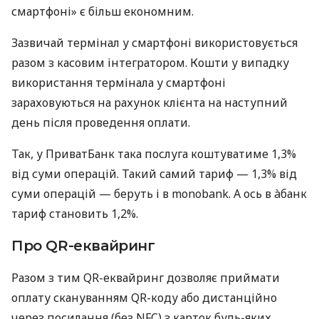
смартфоні» є більш економним.
Зазвичай термінал у смартфоні використовується
разом з касовим інтегратором. Кошти у випадку
використання термінала у смартфоні
зараховуються на рахунок клієнта на наступний
день після проведення оплати.
Так, у ПриватБанк така послуга коштуватиме 1,3%
від суми операцій. Такий самий тариф — 1,3% від
суми операцій — беруть і в monobank. А ось в àбанк
тариф становить 1,2%.
Про QR-еквайринг
Разом з тим QR-еквайринг дозволяє приймати
оплату скануванням QR-коду або дистанційно
через посилання (без NFC) з карток будь-яких