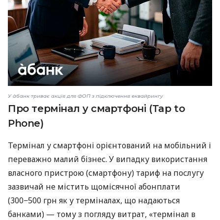
У àбанк триває акція для ФОП з підключення еквайрингу
Про термінал у смартфоні (Tap to
Phone)
Термінал у смартфоні орієнтований на мобільний і
переважно малий бізнес. У випадку використання
власного пристрою (смартфону) тариф на послугу
зазвичай не містить щомісячної абонплати
(300−500 грн як у терміналах, що надаються
банками) — тому з погляду витрат, «термінал в