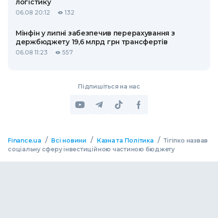
логістику
06.08 20:12
132
Мінфін у липні забезпечив перерахування з
держбюджету 19,6 млрд грн трансфертів
06.08 11:23
557
Підпишіться на нас
/
/
/
Finance.ua
Всі новини
Казна та Політика
Тігіпко назвав
соціальну сферу інвестиційною частиною бюджету