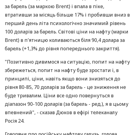
за барель (за маркою Brent) і впала в піке,
втративши за місяць більше 17% і пробивши вниз в
перший день літа психологічно значимий рівень
100 доларів за барель. Світові ціни на нафту (марки
Brent) в п'ятницю коливаються біля 90,4 долара за
барель (+1,3% до рівня попереднього закриття).
"Позитивно дивимося на ситуацію, попит на нафту
збережеться, попит на нафту буде зростати і, в
принципі, ціни, навіть якщо вони знизяться до
рівня 80-85, 70 доларів за барель - це зниження не
буде тривалим. Ціни все одно повернуться в
діапазон 90-100 доларів (за барель - ред.), я в цьому
впевнений", - сказав Дюков в ефірі телеканалу
Росія 24.
Говорячи про російську нафтову галузь, голова