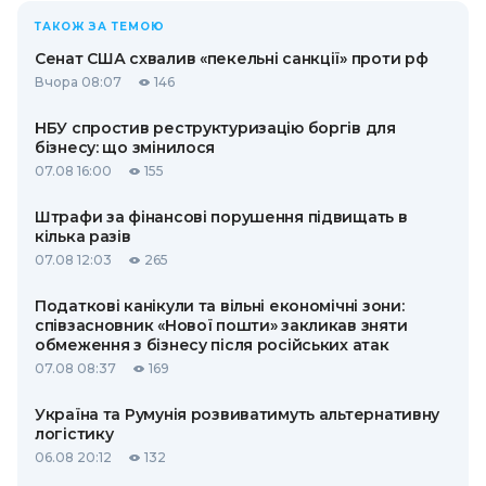
ТАКОЖ ЗА ТЕМОЮ
Сенат США схвалив «пекельні санкції» проти рф
Вчора 08:07
146
НБУ спростив реструктуризацію боргів для
бізнесу: що змінилося
07.08 16:00
155
Штрафи за фінансові порушення підвищать в
кілька разів
07.08 12:03
265
Податкові канікули та вільні економічні зони:
співзасновник «Нової пошти» закликав зняти
обмеження з бізнесу після російських атак
07.08 08:37
169
Україна та Румунія розвиватимуть альтернативну
логістику
06.08 20:12
132