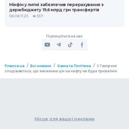
Мінфін у липні забезпечив перерахування з
держбюджету 19,6 млрд грн трансфертів
06.08 11:23
557
Підпишіться на нас
/
/
/
Finance.ua
Всі новини
Казна та Політика
У Газпромі
сподіваються, що зниження цін на нафту не буде тривалим
Місце для вашої реклами