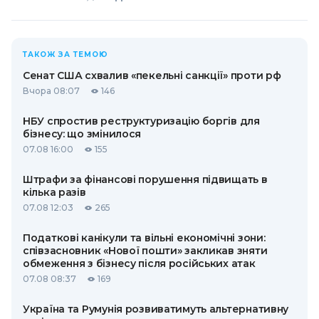
ТАКОЖ ЗА ТЕМОЮ
Сенат США схвалив «пекельні санкції» проти рф
Вчора 08:07
146
НБУ спростив реструктуризацію боргів для
бізнесу: що змінилося
07.08 16:00
155
Штрафи за фінансові порушення підвищать в
кілька разів
07.08 12:03
265
Податкові канікули та вільні економічні зони:
співзасновник «Нової пошти» закликав зняти
обмеження з бізнесу після російських атак
07.08 08:37
169
Україна та Румунія розвиватимуть альтернативну