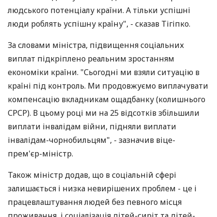
людського потенціалу країни. А тільки успішні
люди роблять успішну країну", - сказав Тігіпко.
За словами міністра, підвищення соціальних
виплат підкріплено реальним зростанням
економіки країни. "Сьогодні ми взяли ситуацію в
країні під контроль. Ми продовжуємо виплачувати
компенсацію вкладникам ощадбанку (колишнього
СРСР). В цьому році ми на 25 відсотків збільшили
виплати інвалідам війни, підняли виплати
інвалідам-чорнобильцям", - зазначив віце-
прем'єр-міністр.
Також міністр додав, що в соціальній сфері
залишається і низка невирішених проблем - це і
працевлаштування людей без певного місця
проживання, і соціалізація дітей-сиріт та дітей-