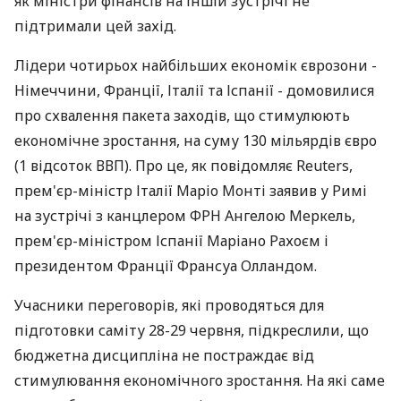
як міністри фінансів на іншій зустрічі не
підтримали цей захід.
Лідери чотирьох найбільших економік єврозони -
Німеччини, Франції, Італії та Іспанії - домовилися
про схвалення пакета заходів, що стимулюють
економічне зростання, на суму 130 мільярдів євро
(1 відсоток ВВП). Про це, як повідомляє Reuters,
прем'єр-міністр Італії Маріо Монті заявив у Римі
на зустрічі з канцлером ФРН Ангелою Меркель,
прем'єр-міністром Іспанії Маріано Рахоєм і
президентом Франції Франсуа Олландом.
Учасники переговорів, які проводяться для
підготовки саміту 28-29 червня, підкреслили, що
бюджетна дисципліна не постраждає від
стимулювання економічного зростання. На які саме