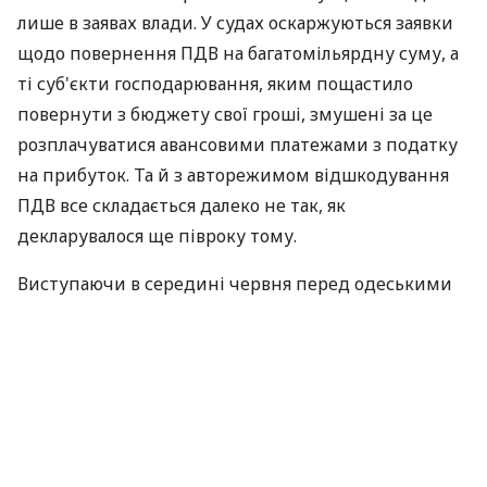
лише в заявах влади. У судах оскаржуються заявки
щодо повернення ПДВ на багатомільярдну суму, а
ті суб'єкти господарювання, яким пощастило
повернути з бюджету свої гроші, змушені за це
розплачуватися авансовими платежами з податку
на прибуток. Та й з авторежимом відшкодування
ПДВ все складається далеко не так, як
декларувалося ще півроку тому.
Виступаючи в середині червня перед одеськими
підприємцями, голова ДПСУ Олександр Клименко
заявив, що за січень-травень поточного року
платники отримали близько 19,2 млрд грн.
відшкодування з податку на додану вартість. Це на
600 млн грн. більше, ніж за відповідні місяці 2011
року. Понад половину зазначеної суми (майже 55%)