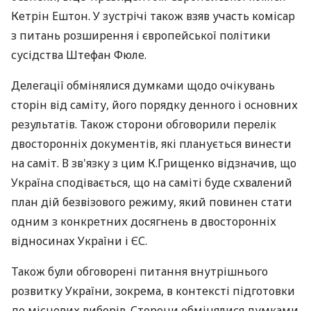
Кетрін Ештон. У зустрічі також взяв участь комісар
з питань розширення і європейської політики
сусідства Штефан Фюле.
Делегації обмінялися думками щодо очікувань
сторін від саміту, його порядку денного і основних
результатів. Також сторони обговорили перелік
двосторонніх документів, які планується винести
на саміт. В зв'язку з цим К.Грищенко відзначив, що
Україна сподівається, що на саміті буде схвалений
план дій безвізового режиму, який повинен стати
одним з конкретних досягнень в двосторонніх
відносинах України і ЄС.
Також були обговорені питання внутрішнього
розвитку України, зокрема, в контексті підготовки
до місцевих виборів. Сторони обмінялися думками