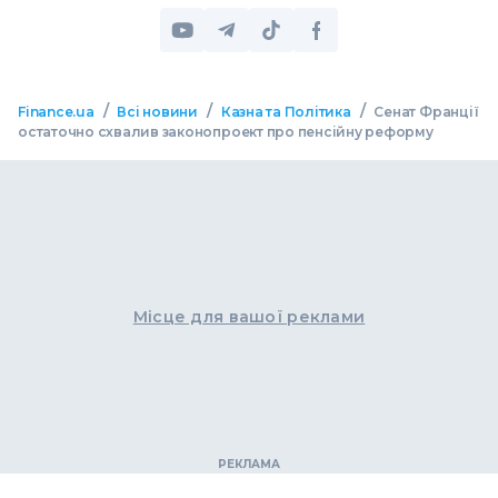
/
/
/
Finance.ua
Всі новини
Казна та Політика
Сенат Франції
остаточно схвалив законопроект про пенсійну реформу
Місце для вашої реклами