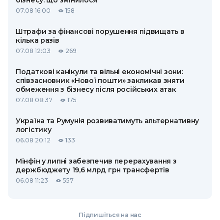
бізнесу: що змінилося
07.08 16:00
158
Штрафи за фінансові порушення підвищать в
кілька разів
07.08 12:03
269
Податкові канікули та вільні економічні зони:
співзасновник «Нової пошти» закликав зняти
обмеження з бізнесу після російських атак
07.08 08:37
175
Україна та Румунія розвиватимуть альтернативну
логістику
06.08 20:12
133
Мінфін у липні забезпечив перерахування з
держбюджету 19,6 млрд грн трансфертів
06.08 11:23
557
Підпишіться на нас