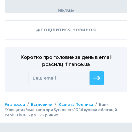
ПОДІЛИТИСЯ НОВИНОЮ
Коротко про головне за день в email
розсилці finance.ua
Ваш email
/
/
/
Finance.ua
Всі новини
Казна та Політика
Банк
"Хрещатик" зменшив прибутковість 13-16 купона облігацій
серії Н із 18% до 16% річних