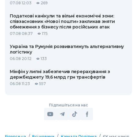
07.08 12:03
269
Податкові канікули та вільні економічні зони:
співзасновник «Нової пошти» закликав зняти
обмеження з бізнесу після російських атак
07.08 08:37
175
Україна та Румунія розвиватимуть альтернативну
логістику
06.08 20:12
133
Мінфін у липні забезпечив перерахування з
держбюджету 19,6 млрд грн трансфертів
06.08 11:23
557
Підпишіться на нас
/
/
/
Finance.ua
Всі новини
Казна та Політика
ЄК має намір