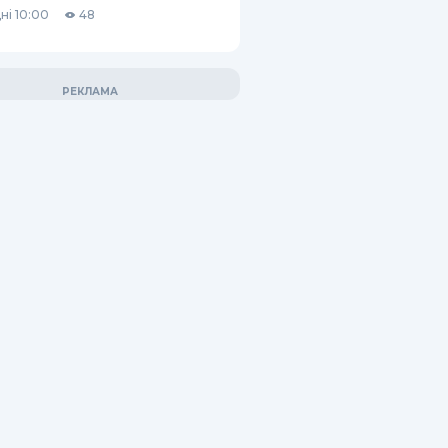
ні 10:00
48