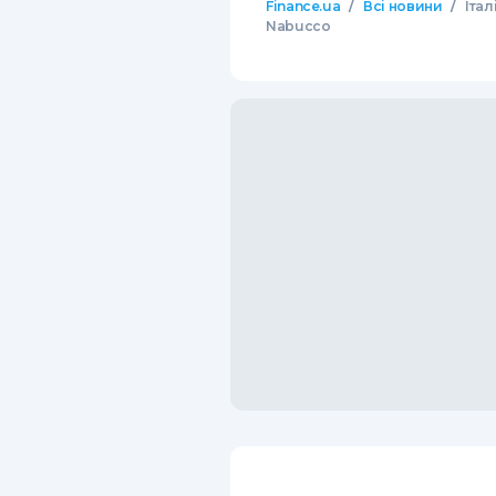
/
/
Finance.ua
Всі новини
Італ
Nabucco