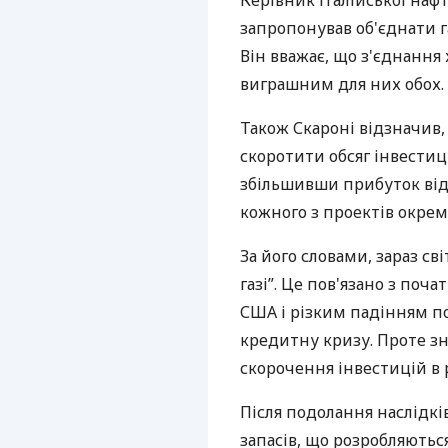
Керівник італійської нафт
запропонував об'єднати г
Він вважає, що з'єднання
виграшним для них обох.
Також Скароні відзначив,
скоротити обсяг інвестиц
збільшивши прибуток від г
кожного з проектів окремо
За його словами, зараз с
газі”. Це пов'язано з поч
США і різким падінням п
кредитну кризу. Проте з
скорочення інвестицій в 
Після подолання наслідкі
запасів, що розробляютьс