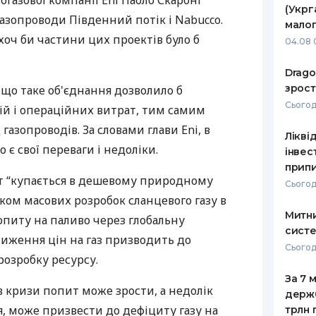
огазової компанії Eni Паоло Скароні
(Укрг
азопроводи Південний потік і Nabucco.
РЕЙТИНГ ДЕБЕТОВИХ
ПУТІВНИ
малог
КАРТОК
СТРАХУ
 хоч би частини цих проектів було б
04.08 
ЩОМІСЯЧНИЙ ОГЛЯД
ВСІ СТРА
Drago
КЕШБЕКУ
зрост
 що таке об'єднання дозволило б
СТРАХОВ
Сьогодн
ПУТІВНИКИ ПО
ій і операційних витрат, тим самим
БАНКІВСЬКИХ КАРТКАХ
ВІДГУКИ
азопроводів. За словами глави Eni, в
КОМПАНІ
Лікві
 є свої переваги і недоліки.
інвес
ДОСТАВК
припи
віт “купається в дешевому природному
Сьогод
КОНТАКТ
атком масових розробок сланцевого газу в
Митни
опиту на паливо через глобальну
систе
ниження цін на газ призводить до
Сьогодн
розробку ресурсу.
За 7 
в кризи попит може зрости, а недолік
держ
я, може призвести до дефіциту газу на
трлн 