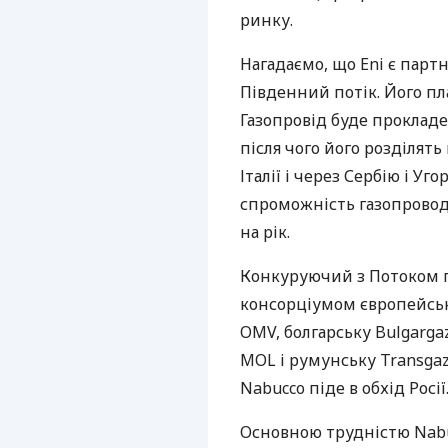
ринку.
Нагадаємо, що Eni є парт
Південний потік. Його пл
Газопровід буде прокладе
після чого його розділять 
Італії і через Сербію і У
спроможність газопроводу
на рік.
Конкуруючий з Потоком п
консорціумом європейськ
OMV, болгарську Bulgarga
MOL і румунську Transgaz.
Nabucco піде в обхід Росії
Основною трудністю Nabu