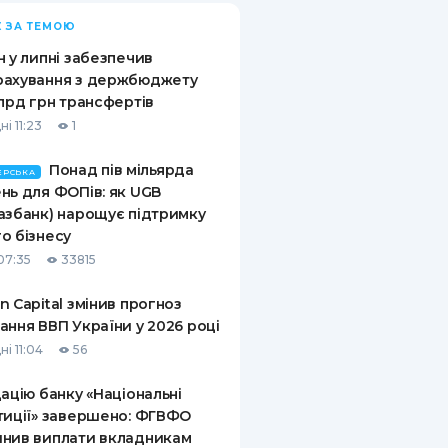
 ЗА ТЕМОЮ
н у липні забезпечив
рахування з держбюджету
млрд грн трансфертів
і 11:23
1
Понад пів мільярда
ЕРСЬКА
нь для ФОПів: як UGB
азбанк) нарощує підтримку
о бізнесу
07:35
33815
n Capital змінив прогноз
ання ВВП України у 2026 році
і 11:04
56
дацію банку «Національні
тиції» завершено: ФГВФО
нив виплати вкладникам