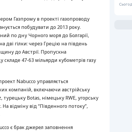
Сьогод
нером Газпрому в проекті газопроводу
анується побудувати до 2013 року.
ний по дну Чорного моря до Болгарії,
на дві гілки: через Грецію на південь
горщину до Австрії. Пропускна
 складе 47-63 мільярди кубометрів газу
роект Nabucco управляється
их компаній, включаючи австрійську
z, турецьку Botas, німецьку RWE, угорську
 На відміну від “Південного потоку”,
.
cco є брак джерел заповнення