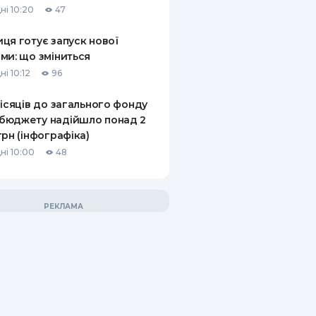
ні 10:20
47
ця готує запуск нової
ми: що зміниться
і 10:12
96
місяців до загального фонду
бюджету надійшло понад 2
грн (інфографіка)
ні 10:00
48