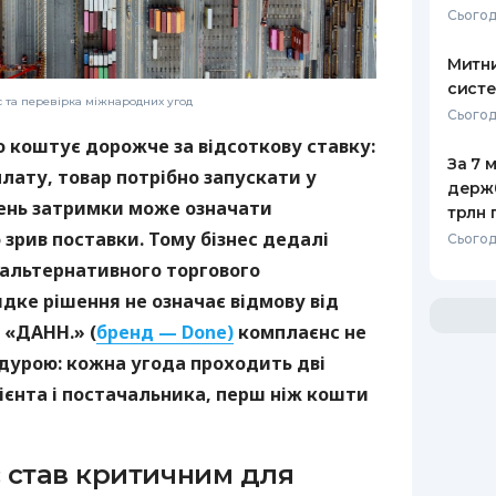
Сьогод
Митни
систе
с та перевірка міжнародних угод
Сьогодн
о коштує дорожче за відсоткову ставку:
За 7 
лату, товар потрібно запускати у
держ
день затримки може означати
трлн 
зрив поставки. Тому бізнес дедалі
Сьогод
 альтернативного торгового
дке рішення не означає відмову від
 «ДАНН.» (
бренд — Done)
комплаєнс не
дурою: кожна угода проходить дві
ієнта і постачальника, перш ніж кошти
 став критичним для