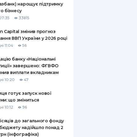
азбанк) нарощує підтримку
КИ ПО
о бізнесу
ВАННЮ
07:35
33815
ХОВІ ПОЛІСИ
n Capital змінив прогноз
ання ВВП України у 2026 році
І КОМПАНІЇ
і 11:04
56
 ПРО СТРАХОВІ
Ї
дацію банку «Національні
тиції» завершено: ФГВФО
А І ОПЛАТА
нив виплати вкладникам
ні 10:20
47
И
ця готує запуск нової
ми: що зміниться
і 10:12
96
місяців до загального фонду
бюджету надійшло понад 2
грн (інфографіка)