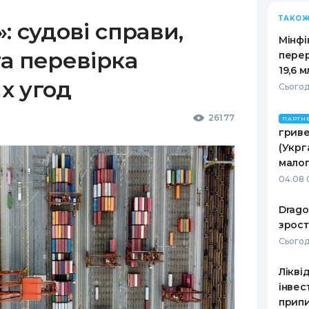
ТАКОЖ
: судові справи,
Мінфі
а перевірка
пере
19,6 
х угод
Сьогодн
26177
ПАРТН
гриве
(Укрг
малог
04.08 
Drago
зрост
Сьогодн
Лікві
інвес
припи