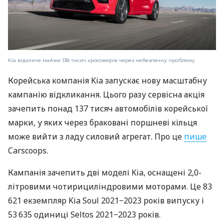
Kia відкличе майже 138 тисяч кросоверів через небезпечну проблему
Корейська компанія Kia запускає нову масштабну
кампанію відкликання. Цього разу сервісна акція
зачепить понад 137 тисяч автомобілів корейської
марки, у яких через браковані поршневі кільця
може вийти з ладу силовий агрегат. Про це
пише
Carscoops.
Кампанія зачепить дві моделі Kia, оснащені 2,0-
літровими чотирициліндровими моторами. Це 83
621 екземпляр Kia Soul 2021−2023 років випуску і
53 635 одиниці Seltos 2021−2023 років.