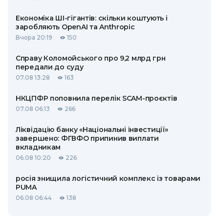
Економіка ШІ-гігантів: скільки коштують і
заробляють OpenAI та Anthropic
Вчора 20:19
150
Справу Коломойського про 9,2 млрд грн
передали до суду
07.08 13:28
163
НКЦПФР поповнила перелік SCAM-проєктів
07.08 06:13
266
Ліквідацію банку «Національні інвестиції»
завершено: ФГВФО припинив виплати
вкладникам
06.08 10:20
226
росія знищила логістичний комплекс із товарами
PUMA
06.08 06:44
138