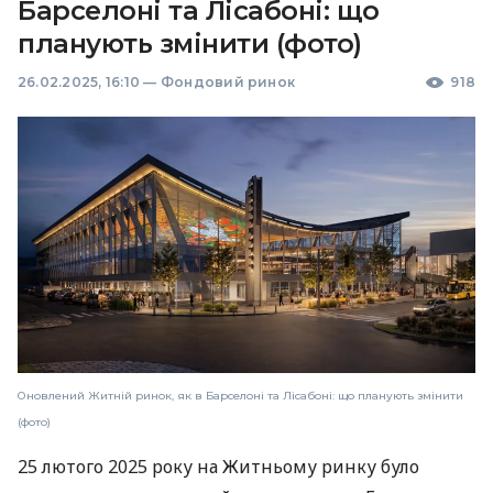
Барселоні та Лісабоні: що
планують змінити (фото)
26.02.2025, 16:10
—
Фондовий ринок
918
Оновлений Житній ринок, як в Барселоні та Лісабоні: що планують змінити
(фото)
25 лютого 2025 року на Житньому ринку було