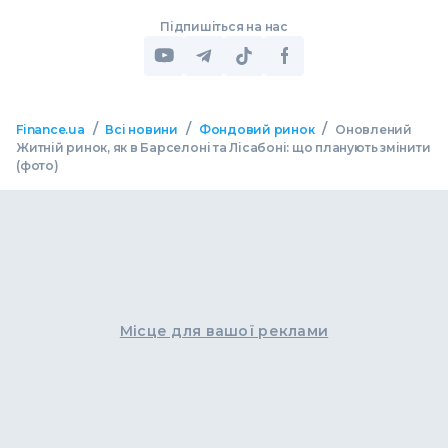
Підпишіться на нас
/
/
/
Finance.ua
Всі новини
Фондовий ринок
Оновлений
Житній ринок, як в Барселоні та Лісабоні: що планують змінити
(фото)
Місце для вашої реклами