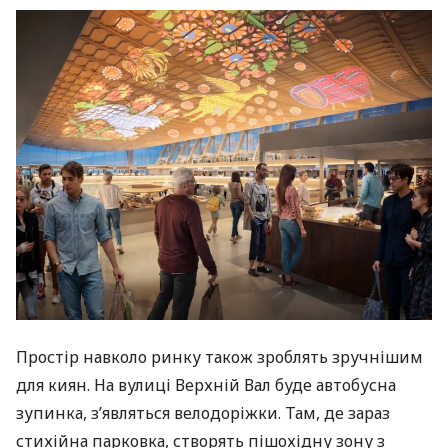
Простір навколо ринку також зроблять зручнішим
для киян. На вулиці Верхній Вал буде автобусна
зупинка, з’являться велодоріжки. Там, де зараз
стихійна парковка, створять пішохідну зону з