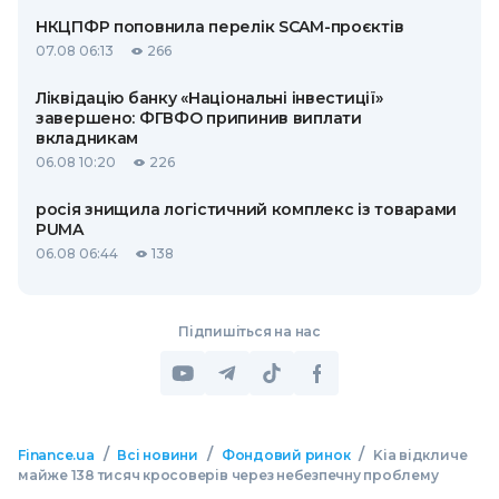
НКЦПФР поповнила перелік SCAM-проєктів
07.08 06:13
266
Ліквідацію банку «Національні інвестиції»
завершено: ФГВФО припинив виплати
вкладникам
06.08 10:20
226
росія знищила логістичний комплекс із товарами
PUMA
06.08 06:44
138
Підпишіться на нас
/
/
/
Finance.ua
Всі новини
Фондовий ринок
Kia відкличе
майже 138 тисяч кросоверів через небезпечну проблему