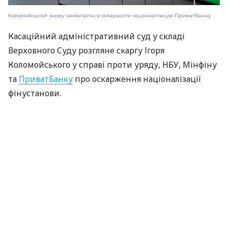
Коломойський знову намагається оскаржити націоналізацію ПриватБанку
Касаційний адміністративний суд у складі
Верховного Суду розгляне скаргу Ігоря
Коломойського у справі проти уряду, НБУ, Мінфіну
та
ПриватБанку
про оскарження націоналізації
фінустанови.
Про це повідомила пресслужба ПриватБанку.
Ігор Коломойський оскаржує націоналізацію
фінустанови, як в адміністративних, так і в
господарських судах вже багато років.
ЧИТАЙТЕ ТАКОЖ
Україна виграла арбітраж щодо позову
кіпрських компаній Коломойського на $6