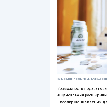
єВідновлення расширили для еще одн
Возможность подавать з
єВідновлення расширили
несовершеннолетних де