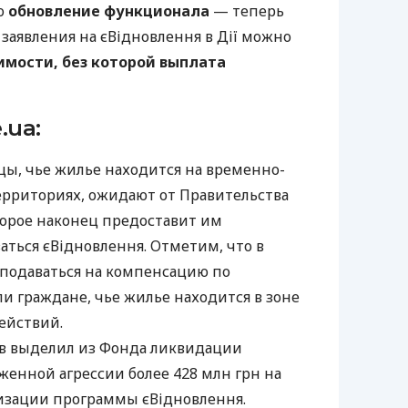
о
обновление функционала
— теперь
заявления на єВідновлення в Дії можно
имости, без которой выплата
.ua:
ы, чье жилье находится на временно-
рриториях, ожидают от Правительства
торое наконец предоставит им
аться єВідновлення. Отметим, что в
подаваться на компенсацию по
и граждане, чье жилье находится в зоне
ействий.
в выделил из Фонда ликвидации
женной агрессии более 428 млн грн на
изации программы єВідновлення.