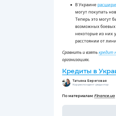
В Украине
расшири
могут покупать нов
Теперь это могут 
возможных боевых д
некоторые из них 
расстоянии от лини
Сравнить и взять
кредит 
организациях.
Кредиты в Укра
Татьяна Береговая
Корреспондент-редактор
По материалам:
Finance.ua