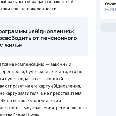
выбрать, кто обращается: законный
Украи
тавитель по доверенности.
04.08 
рограммы «єВідновлення»:
освободить от пенсионного
ке жилья
ается на компенсацию — законный
еренности, будет зависеть и то, кто по
сли будет подаваться законный
ва отправят на его карту єВідновлення,
а карту заявителя, а не представителя,
 ВР по вопросам организации
 местного самоуправления, регионального
ьства Елена Шуляк.