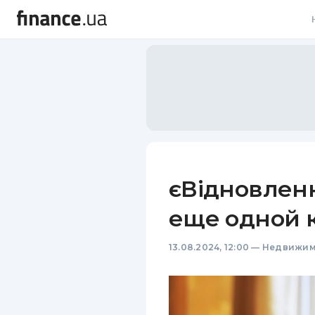
В
В
Л
А
Н
єВідновлен
С
еще одной 
П
13.08.2024, 12:00
—
Недвижим
Т
Р