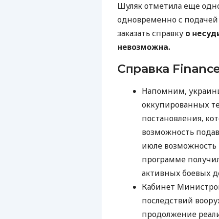
Шуляк отметила еще одн
одновременно с подачей 
заказать справку
о несуд
невозможна.
Справка Finance
Напомним, украинц
оккупированных те
постановления, ко
возможность подав
июле возможность 
программе получил
активных боевых д
Кабинет Министро
последствий воору
продолжение реал