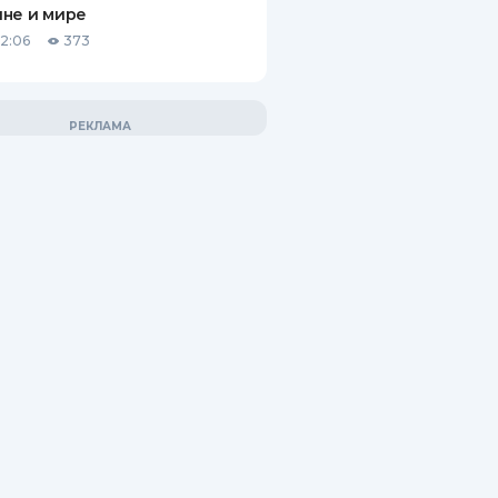
не и мире
12:06
373