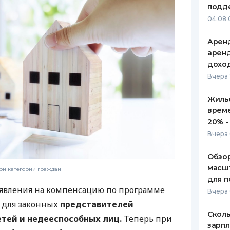
подд
ЕЖЕМЕСЯЧНЫЙ ОБЗОР
ПУТЕВО
04.08 
КЕШБЭКА
СТРАХО
Аренд
ПУТЕВОДИТЕЛИ ПО
ВСЕ СТ
аренд
БАНКОВСКИМ КАРТАМ
дохо
СТРАХО
Вчера 
ОТЗЫВЫ
КОМПАН
Жилье
врем
ДОСТАВ
20% -
Вчера 
КОНТАК
Обзор
масшт
ой категории граждан
для п
аявления на компенсацию по программе
Вчера 
 для законных
представителей
Сколь
тей и недееспособных лиц.
Теперь при
зарпл