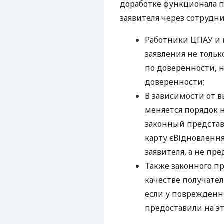
доработке функционала п
заявителя через сотрудн
Работники ЦПАУ и 
заявления не тольк
по доверенности, н
доверенности;
В зависимости от 
меняется порядок н
законный представи
карту єВідновлення
заявителя, а не пре
Также законного п
качестве получате
если у поврежденн
предоставили на эт