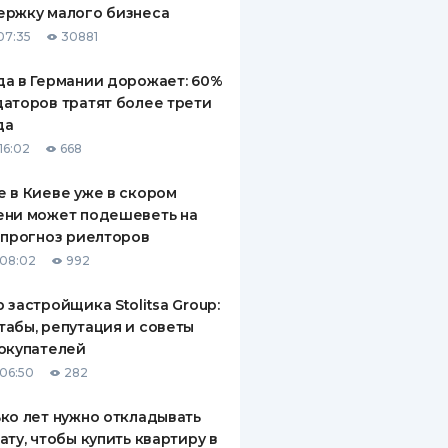
ержку малого бизнеса
ДИТЕЛИ ПО
07:35
30881
ВАНИЮ
а в Германии дорожает: 60%
РАХОВЫЕ ПОЛИСЫ
аторов тратят более трети
да
ВЫЕ КОМПАНИИ
16:02
668
 О СТРАХОВЫХ
ИЯХ
 в Киеве уже в скором
ени может подешеветь на
КА И ОПЛАТА
 прогноз риелторов
08:02
992
ТЫ
 застройщика Stolitsa Group:
абы, репутация и советы
окупателей
06:50
282
ко лет нужно откладывать
ату, чтобы купить квартиру в