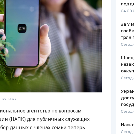
подд
ЕЖЕМЕСЯЧНЫЙ ОБЗОР
ПУТЕВО
04.08 
КЕШБЭКА
СТРАХО
За 7 
ПУТЕВОДИТЕЛИ ПО
ВСЕ СТ
госбю
БАНКОВСКИМ КАРТАМ
трлн 
СТРАХО
Сегодн
ОТЗЫВЫ
КОМПАН
Швеци
незак
ДОСТАВ
оккуп
Сегодн
КОНТАК
Украи
досту
чиновников
госу
иональное агентство по вопросам
Сегодн
ии (НАПК) для публичных служащих
Наско
сбор данных о членах семьи теперь
Сегодн