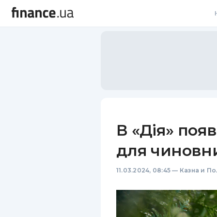
В
В
Л
А
Н
В «Дія» поя
С
для чиновн
П
11.03.2024, 08:45
—
Казна и П
Т
Р