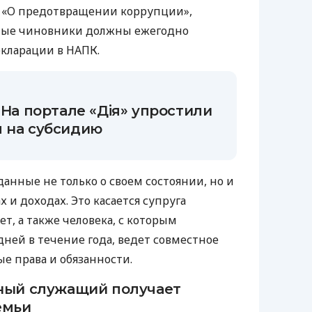
ы «О предотвращении коррупции»,
ные чиновники должны ежегодно
кларации в НАПК.
 На портале «Дія» упростили
я на субсидию
анные не только о своем состоянии, но и
х и доходах. Это касается супруга
ет, а также человека, с которым
дней в течение года, ведет совместное
е права и обязанности.
чный служащий получает
емьи