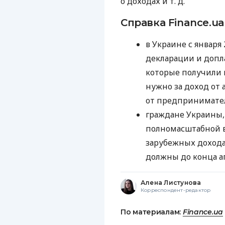
о доходах
и т. д.
Справка Finance.ua
в Украине с января
декларации и допл
которые получили 
нужно за доход от
от предпринимател
граждане Украины,
полномасштабной 
зарубежных дохода
должны до конца ап
Алена Листунова
Корреспондент-редактор
По материалам:
Finance.ua