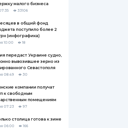
ержку малого бизнеса
ДИТЕЛИ ПО
07:35
33106
ВАНИЮ
месяцев в общий фонд
РАХОВЫЕ ПОЛИСЫ
джета поступило более 2
грн (инфографика)
ВЫЕ КОМПАНИИ
я 10:00
18
 О СТРАХОВЫХ
ИЯХ
я передаст Украине судно,
онно вывозившее зерно из
КА И ОПЛАТА
ированного Севастополя
я 08:49
30
ТЫ
нские компании получат
п к свободным
дарственным помещениям
я 07:23
97
лько столица готова к зиме
я 06:00
166