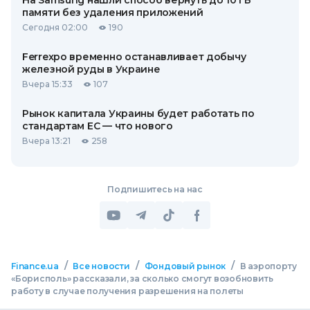
На Samsung нашли способ вернуть до 10 ГБ
памяти без удаления приложений
Сегодня 02:00
190
Ferrexpo временно останавливает добычу
железной руды в Украине
Вчера 15:33
107
Рынок капитала Украины будет работать по
стандартам ЕС — что нового
Вчера 13:21
258
Подпишитесь на нас
/
/
/
Finance.ua
Все новости
Фондовый рынок
В аэропорту
«Борисполь» рассказали, за сколько смогут возобновить
работу в случае получения разрешения на полеты