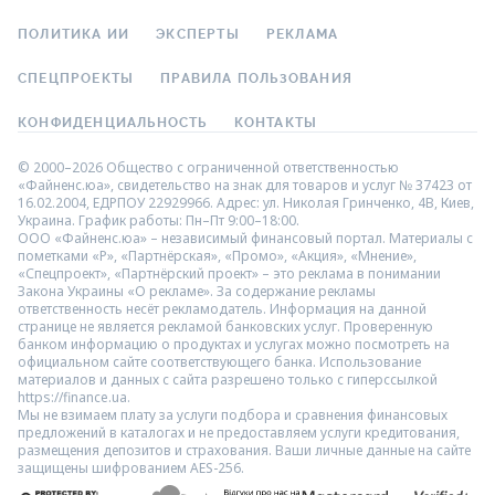
ПОЛИТИКА ИИ
ЭКСПЕРТЫ
РЕКЛАМА
СПЕЦПРОЕКТЫ
ПРАВИЛА ПОЛЬЗОВАНИЯ
КОНФИДЕНЦИАЛЬНОСТЬ
КОНТАКТЫ
© 2000–2026 Общество с ограниченной ответственностью
«Файненс.юа», свидетельство на знак для товаров и услуг № 37423 от
16.02.2004, ЕДРПОУ 22929966. Адрес: ул. Николая Гринченко, 4В, Киев,
Украина. График работы: Пн–Пт 9:00–18:00.
ООО «Файненс.юа» – независимый финансовый портал. Материалы с
пометками «Р», «Партнёрская», «Промо», «Акция», «Мнение»,
«Спецпроект», «Партнёрский проект» – это реклама в понимании
Закона Украины «О рекламе». За содержание рекламы
ответственность несёт рекламодатель. Информация на данной
странице не является рекламой банковских услуг. Проверенную
банком информацию о продуктах и услугах можно посмотреть на
официальном сайте соответствующего банка. Использование
материалов и данных с сайта разрешено только с гиперссылкой
https://finance.ua.
Мы не взимаем плату за услуги подбора и сравнения финансовых
предложений в каталогах и не предоставляем услуги кредитования,
размещения депозитов и страхования. Ваши личные данные на сайте
защищены шифрованием AES-256.