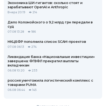
Экономика ШИ-гигантов: сколько стоят и
зарабатывают OpenAI и Anthropic
Вчера 20:19
214
Дело Коломойского о 9,2 млрд грн передали в
суд
07.08 13:28
186
НКЦБФР пополнила список SCAM-проектов
07.08 06:13
274
Ликвидация банка «Национальные инвестиции»
завершена: ФГВФЛ прекратил выплаты
вкладчикам
06.08 10:20
233
россия уничтожила логистический комплекс с
товарами PUMA
06.08 06:44
145