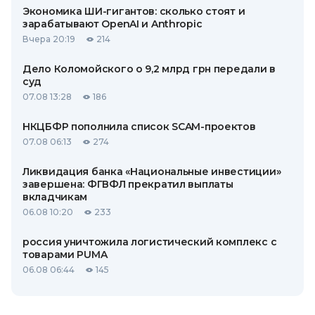
Экономика ШИ-гигантов: сколько стоят и
зарабатывают OpenAI и Anthropic
Вчера 20:19
214
Дело Коломойского о 9,2 млрд грн передали в
суд
07.08 13:28
186
НКЦБФР пополнила список SCAM-проектов
07.08 06:13
274
Ликвидация банка «Национальные инвестиции»
завершена: ФГВФЛ прекратил выплаты
вкладчикам
06.08 10:20
233
россия уничтожила логистический комплекс с
товарами PUMA
06.08 06:44
145