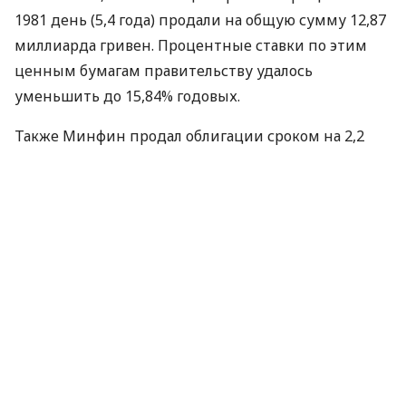
1981 день (5,4 года) продали на общую сумму 12,87
миллиарда гривен. Процентные ставки по этим
ценным бумагам правительству удалось
уменьшить до 15,84% годовых.
Также Минфин продал облигации сроком на 2,2
года с процентными ставками 17,25% годовых. Их
продали на общую сумму 229,15 миллиона гривен.
Кроме этого продали облигации сроком
обращения 147 и 329 дней.
Отметим, что данный аукцион по продаже
облигаций стал одним из самых успешных по
итогам сентября 2019 года. Так, в ходе
предыдущего аукциона правительству удалось
привлечь 2,75 миллиарда гривен.