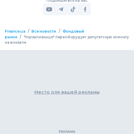
Подпишитесь на нас
/
/
Finance.ua
Все новости
Фондовый
/
рынок
"Укрзализныця" переоборудует депутатскую комнату
на вокзале
Место для вашей рекламы