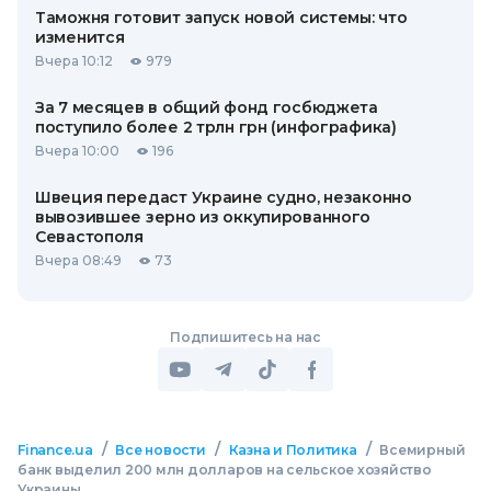
Таможня готовит запуск новой системы: что
изменится
Вчера 10:12
979
За 7 месяцев в общий фонд госбюджета
поступило более 2 трлн грн (инфографика)
Вчера 10:00
196
Швеция передаст Украине судно, незаконно
вывозившее зерно из оккупированного
Севастополя
Вчера 08:49
73
Подпишитесь на нас
/
/
/
Finance.ua
Все новости
Казна и Политика
Всемирный
банк выделил 200 млн долларов на сельское хозяйство
Украины