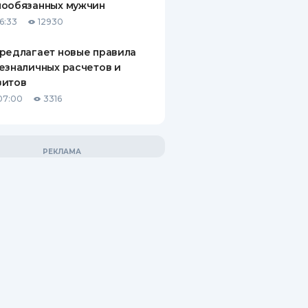
нообязанных мужчин
6:33
12930
редлагает новые правила
езналичных расчетов и
зитов
07:00
3316