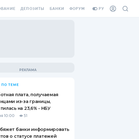
ОВАНИЕ
ДЕПОЗИТЫ
БАНКИ
ФОРУМ
РУ
ВСЕ ДЕПОЗИТЫ
ВСЕ БАНКИ
ВАНИЕ ЖИЛЬЯ ОТ
ДЕПОЗИТЫ В USD
ОТЗЫВЫ О БАНКАХ
И ШАХЕДОВ
ДЕПОЗИТЫ В EUR
МИКРОФИНАНСОВЫЕ
АХОВКА ЗАГРАНИЦУ
ОРГАНИЗАЦИИ
БОНУС К ДЕПОЗИТАМ
ОТЗЫВЫ ОБ МФО
УСЛОВИЯ АКЦИИ
Я КАРТА
 ПО ТЕМЕ
ВОПРОСЫ И ОТВЕТЫ
ОННАЯ ВИНЬЕТКА
отная плата, получаемая
ДЕПОЗИТНЫЙ КАЛЬКУЛЯТОР
нцами из-за границы,
Я СОТРУДНИКОВ
тилась на 23,6% - НБУ
ПУТЕВОДИТЕЛИ ПО
я 10:00
51
SSISTANCE
СБЕРЕЖЕНИЯМ
обяжет банки информировать
ВАНИЕ ОТ
тов о статусе платежей
ТНЫХ СЛУЧАЕВ