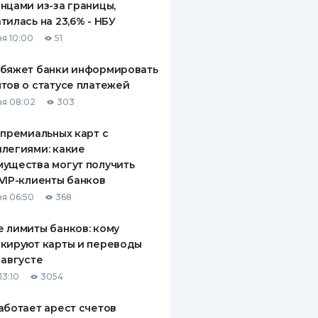
нцами из-за границы,
тилась на 23,6% - НБУ
я 10:00
51
обяжет банки информировать
тов о статусе платежей
я 08:02
303
 премиальных карт с
легиями: какие
ущества могут получить
VIP-клиенты банков
я 06:50
368
 лимиты банков: кому
кируют карты и переводы
 августе
13:10
3054
аботает арест счетов