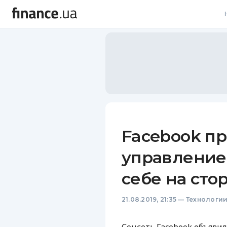
В
В
Л
А
Н
Facebook п
С
управление
П
себе на сто
Т
21.08.2019, 21:35
—
Технологи
Р