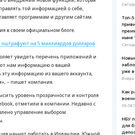
ла о внедрении новой функции, которая
Сегодн
правлять той информацией о себе,
ЕЖЕМЕСЯЧНЫЙ ОБЗОР
ПУТЕВО
КЕШБЭКА
СТРАХО
тавляет программам и другим сайтам.
Топ-5
приви
ПУТЕВОДИТЕЛИ ПО
ВСЕ СТ
ия в своем официальном блоге.
преим
БАНКОВСКИМ КАРТАМ
ныне 
СТРАХО
k оштрафуют на 5 миллиардов долларов
Сегодн
ОТЗЫВЫ
озволяет увидеть перечень приложений и
КОМПАН
Новые
ают нам информацию о вашей
забло
ДОСТАВ
уже в
ь эту информацию из вашего аккаунта,
Вчера 
», – пишет компания.
КОНТАК
Как р
ысить уровень прозрачности и контроля
воен
ebook, отметили в компании. Недавно с
05.08 1
овлено управление выбором
НБУ п
ы.
для б
депо
ция начнет работать в Ирландии, Южной