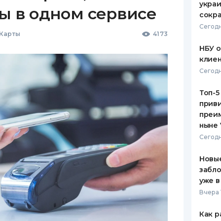
украи
ы в одном сервисе
сокра
Сегодн
 Карты
4173
НБУ 
клиен
Сегодн
Топ-5
приви
преим
ныне 
Сегодн
Новые
забло
уже в
Вчера 
Как р