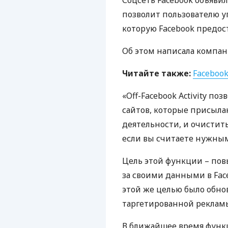
Соцсеть Facebook объяви
позволит пользователю у
которую Facebook предос
Об этом написала компан
Читайте также:
Faceboo
«Off-Facebook Activity п
сайтов, которые присыл
деятельности, и очистит
если вы считаете нужным
Цель этой функции – пов
за своими данными в Fac
этой же целью было обн
таргетированной реклам
В ближайшее время функ