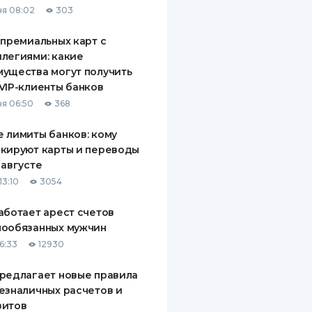
я 08:02
303
ДИТЕЛИ ПО
ВАНИЮ
 премиальных карт с
легиями: какие
РАХОВЫЕ ПОЛИСЫ
ущества могут получить
VIP-клиенты банков
ВЫЕ КОМПАНИИ
я 06:50
368
 О СТРАХОВЫХ
ИЯХ
 лимиты банков: кому
кируют карты и переводы
КА И ОПЛАТА
 августе
13:10
3054
ТЫ
аботает арест счетов
нообязанных мужчин
6:33
12930
редлагает новые правила
езналичных расчетов и
зитов