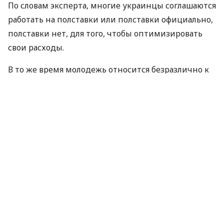
По словам эксперта, многие украинцы соглашаются
работать на полставки или полставки официально,
полставки нет, для того, чтобы оптимизировать
свои расходы.
В то же время молодежь относится безразлично к
официальному оформлению, и для этого
работодатели создают новые условия труда.
“Формализованные бумажки пока ими
(молодежью, – ред.) не воспринимаются очень
серьезно, поэтому некоторые контракты, фриланс
для них абсолютно нормальны и понятны. А
трудовые карточки и автобиографии, которые
фиксируют отношения, некоторых просто
отпугивают. Людям важно выполнить что-то, а не
быть с 9 до 6, отрабатывая “почасовку” за