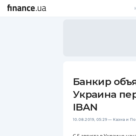
В
В
Л
А
Н
Банкир объя
С
Украина пер
П
IBAN
Т
10.08.2019, 05:29
—
Казна и П
Р