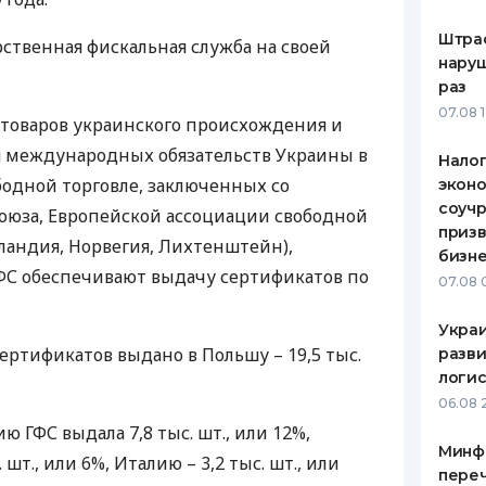
Штра
рственная фискальная служба на своей
наруш
раз
07.08 
товаров украинского происхождения и
 международных обязательств Украины в
Налог
бодной торговле, заключенных со
эконо
соучр
оюза, Европейской ассоциации свободной
призв
ландия, Норвегия, Лихтенштейн),
бизне
ФС
обеспечивают выдачу сертификатов по
07.08 
Украи
ертификатов выдано в Польшу – 19,5 тыс.
разви
логис
06.08 
нию
ГФС
выдала 7,8 тыс. шт., или 12%,
Минф
шт., или 6%, Италию – 3,2 тыс. шт., или
переч