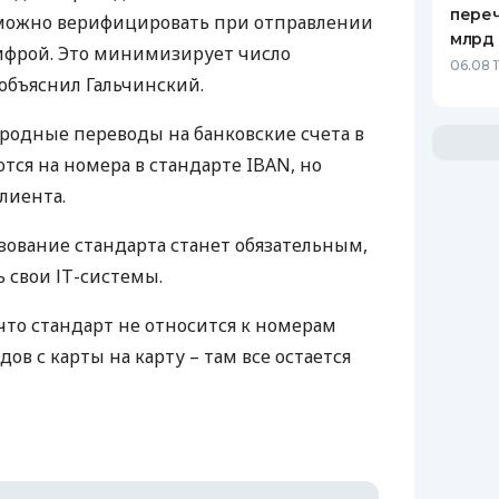
переч
 можно верифицировать при отправлении
млрд 
ифрой. Это минимизирует число
06.08 1
объяснил Гальчинский.
родные переводы на банковские счета в
тся на номера в стандарте
IBAN
, но
клиента.
ьзование стандарта станет обязательным,
 свои ІТ-системы.
что стандарт не относится к номерам
ов с карты на карту – там все остается