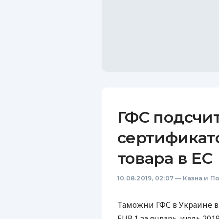
ГФС подсчи
сертификато
товара в ЕС
10.08.2019, 02:07
—
Казна и П
Таможни
ГФС
в Украине в
EUR
.1 за январь-июль 2019