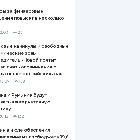
фы за финансовые
ения повысят в несколько
12:03
261
овые каникулы и свободные
мические зоны:
едитель «Новой почты»
ал снять ограничения с
са после российских атак
08:37
168
на и Румыния будут
вать альтернативную
тику
20:12
132
ин в июле обеспечил
исление из госбюджета 19,6