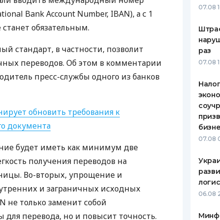
ачали вводить международный номер
07.08 
ational Bank Account Number,
IBAN
), а с 1
ЕЖЕМЕСЯЧНЫЙ ОБЗОР
ПУТЕВО
КЕШБЭКА
СТРАХО
 станет обязательным.
Штра
наруш
ПУТЕВОДИТЕЛИ ПО
ВСЕ СТ
й стандарт, в частности, позволит
раз
БАНКОВСКИМ КАРТАМ
ных переводов. Об этом в комментарии
07.08 
СТРАХО
одитель пресс-службы одного из банков
Налог
ОТЗЫВЫ
КОМПАН
эконо
соучр
ирует обновить требования к
ДОСТАВ
призв
о документа
бизне
КОНТАК
07.08 
ение будет иметь как минимум две
егкость получения переводов на
Украи
разви
аницы. Во-вторых, упрощение и
логис
утренних и заграничных исходных
06.08 
AN
не только заменит собой
для перевода, но и повысит точность.
Минф