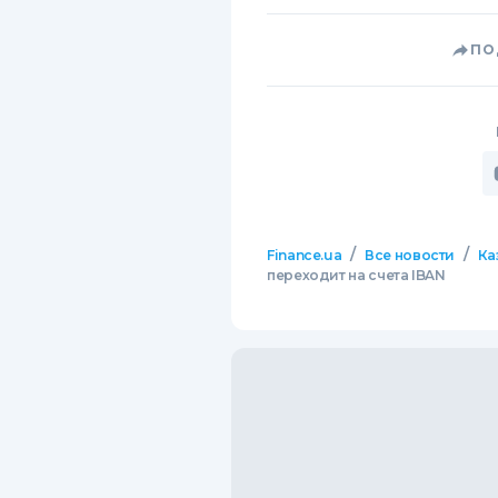
ПО
/
/
Finance.ua
Все новости
Ка
переходит на счета IBAN