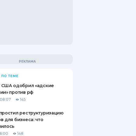
 ПО ТЕМЕ
т США одобрил «адские
ии» против рф
08:07
145
простил реструктуризацию
в для бизнеса: что
нилось
16:00
148