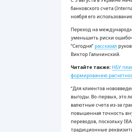
С 5 августа в Украине н
банковского счета (Intern
ноября его использование
Переход на международны
уменьшить риски ошибоч
“Сегодня”
рассказал
руков
Виктор Гальчинский.
Читайте также:
НБУ
план
формированию расчетног
“Для клиентов нововвед
выгоды. Во-первых, это л
валютные счета из-за гр
повышенная точность вн
переводов, поскольку
IB
традиционные реквизиты 