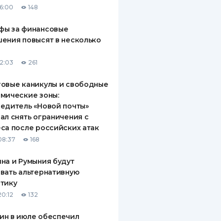
16:00
148
ДИТЕЛИ ПО
ВАНИЮ
фы за финансовые
ения повысят в несколько
РАХОВЫЕ ПОЛИСЫ
12:03
261
ВЫЕ КОМПАНИИ
овые каникулы и свободные
 О СТРАХОВЫХ
ИЯХ
мические зоны:
едитель «Новой почты»
КА И ОПЛАТА
ал снять ограничения с
са после российских атак
ТЫ
08:37
168
на и Румыния будут
вать альтернативную
тику
20:12
132
ин в июле обеспечил