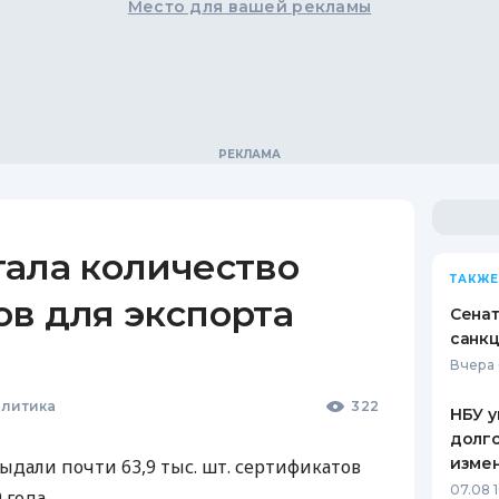
Место для вашей рекламы
тала количество
ТАКЖЕ
в для экспорта
Сена
санкц
Вчера 
олитика
322
НБУ у
долго
изме
ыдали почти 63,9 тыс. шт. сертификатов
07.08 
 года.