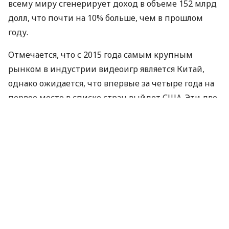
всему миру сгенерирует доход в объеме 152 млрд
долл, что почти на 10% больше, чем в прошлом
году.
Отмечается, что с 2015 года самым крупным
рынком в индустрии видеоигр является Китай,
однако ожидается, что впервые за четыре года на
первое место в списке стран выйдет
США
. Эти две
страны суммарно генерируют почти 50% прибыли
в отрасли.
Как отметили аналитики, прогноз по Украине
полностью отражает объективные тренды в нашей
стране, а именно: рост количества интернет-
пользователей, который происходит благодаря
распространению покрытия 4G и улучшениям в
экономике.