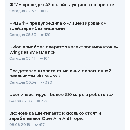
ФГИУ проведет 43 онлайн-аукциона по аренде
Сегодня 07:32
12
НКЦБФР предупредила о «лицензированом
трейдере» без лицензии
Сегодня 05:33
128
Uklon приобрел оператора электросамокатов e-
Wings за 97,6 млн грн
Сегодня 02:41
104
Представлены элегантные очки дополненной
реальности Viture Pro 2
Сегодня 00:54
320
Uber инвестирует более $10 млрд в роботокси
Вчера 02:07
370
Экономика ШИ-гигантов: сколько стоят и
зарабатывают OpenAI и Anthropic
08.08 20:19
417