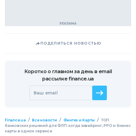
ПОДЕЛИТЬСЯ НОВОСТЬЮ
Коротко о главном за день в email
рассылке finance.ua
Ваш email
/
/
/
Finance.ua
Все новости
Финтех и Карты
ТОП
банковских решений для ФЛП: когда эквайринг, РРО и бизнес
карты в одном сервисе