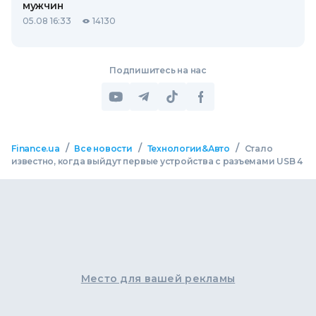
мужчин
05.08 16:33
14130
Подпишитесь на нас
/
/
/
Finance.ua
Все новости
Технологии&Авто
Стало
известно, когда выйдут первые устройства с разъемами USB 4
Место для вашей рекламы