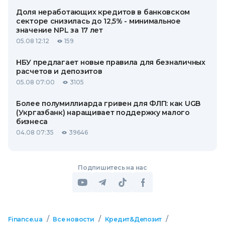
Доля неработающих кредитов в банковском
секторе снизилась до 12,5% - минимальное
значение NPL за 17 лет
05.08 12:12
159
НБУ предлагает новые правила для безналичных
расчетов и депозитов
05.08 07:00
3105
Более полумиллиарда гривен для ФЛП: как UGB
(Укргазбанк) наращивает поддержку малого
бизнеса
04.08 07:35
39646
Подпишитесь на нас
/
/
/
Finance.ua
Все новости
Кредит&Депозит