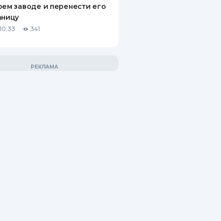
оем заводе и перенести его
аницу
10:33
341