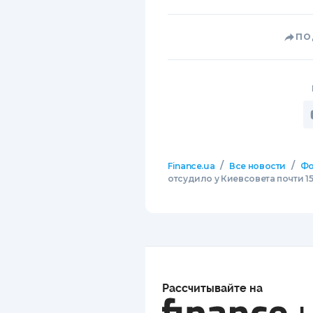
ПО
/
/
Finance.ua
Все новости
Фо
отсудило у Киевсовета почти 15
Рассчитывайте на