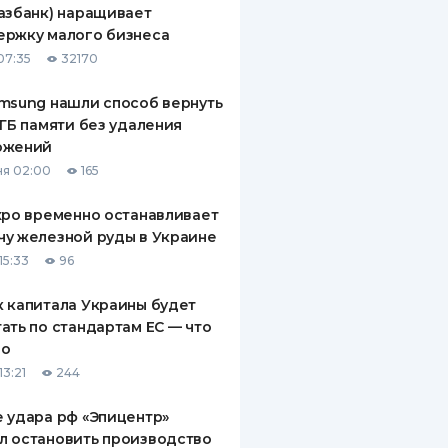
азбанк) наращивает
ДИТЕЛИ ПО
ержку малого бизнеса
ВАНИЮ
07:35
32170
РАХОВЫЕ ПОЛИСЫ
msung нашли способ вернуть
 ГБ памяти без удаления
ВЫЕ КОМПАНИИ
ожений
 О СТРАХОВЫХ
я 02:00
165
ИЯХ
xpo временно останавливает
КА И ОПЛАТА
у железной руды в Украине
15:33
96
ТЫ
 капитала Украины будет
ать по стандартам ЕС — что
го
13:21
244
 удара рф «Эпицентр»
л остановить производство