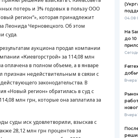
 принял решение взыскать с Киевсовета
(Укрг
нных потерь и 3% годовых в пользу
ООО
ЕЖЕМЕСЯЧНЫЙ ОБЗОР
ПУТЕВО
подд
КЕШБЭКА
СТРАХО
овый регион“», которая принадлежит
04.08 
а Леонида Черновецкого. Об этом
ПУТЕВОДИТЕЛИ ПО
ВСЕ СТ
На Sa
и суда.
БАНКОВСКИМ КАРТАМ
до 10
СТРАХО
прил
о результатам аукциона продал компании
ОТЗЫВЫ
Сегодн
мпании «Киевгорстрой» за 114,08 млн
КОМПАН
а оплачена в полном объеме, а в январе
Ferre
ДОСТАВ
добыч
был признан недействительным в связи с
Вчера 
действующего законодательства. В
КОНТАК
ия «Новый регион» обратилась в суд с
Рынок
14,08 млн грн, которые она заплатила за
работ
ново
Вчера 
годы суды иск удовлетворили, взыскав с
После
также 28,12 млн грн процентов за
реши