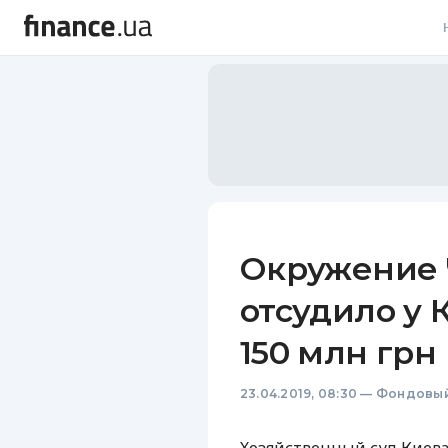
В
В
Л
А
Н
Окружение 
С
отсудило у 
П
150 млн грн
Т
23.04.2019, 08:30
—
Фондовый
Р