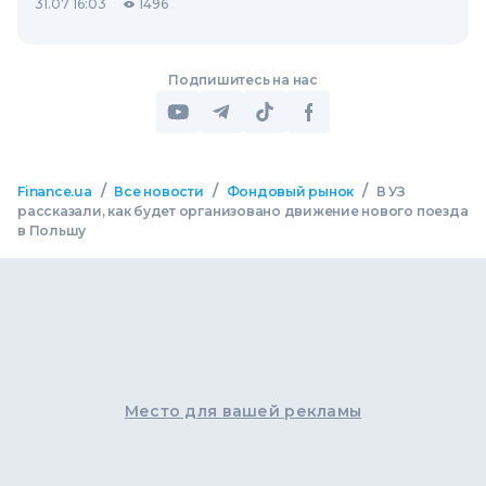
31.07 16:03
1496
Подпишитесь на нас
/
/
/
Finance.ua
Все новости
Фондовый рынок
В УЗ
рассказали, как будет организовано движение нового поезда
в Польшу
Место для вашей рекламы