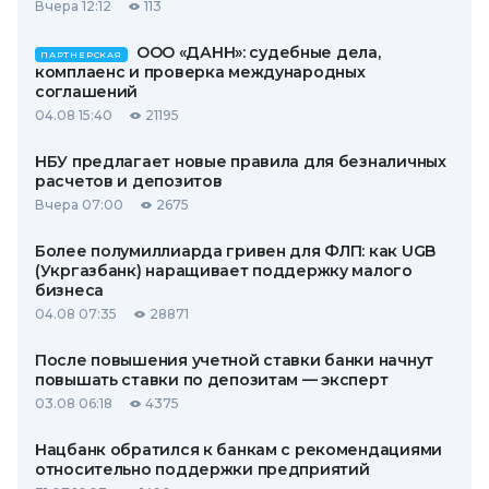
Вчера 12:12
113
ООО «ДАНН»: судебные дела,
ПАРТНЕРСКАЯ
комплаенс и проверка международных
соглашений
04.08 15:40
21195
НБУ предлагает новые правила для безналичных
расчетов и депозитов
Вчера 07:00
2675
Более полумиллиарда гривен для ФЛП: как UGB
(Укргазбанк) наращивает поддержку малого
бизнеса
04.08 07:35
28871
После повышения учетной ставки банки начнут
повышать ставки по депозитам — эксперт
03.08 06:18
4375
Нацбанк обратился к банкам с рекомендациями
относительно поддержки предприятий