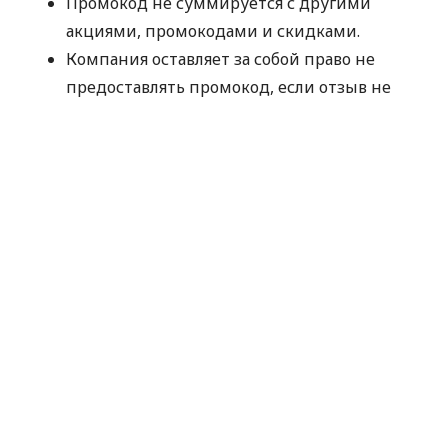
Промокод не суммируется с другими
акциями, промокодами и скидками.
Компания оставляет за собой право не
предоставлять промокод, если отзыв не
прошел модерацию Minfin или имеет
признаки искусственного накручивания.
Отправляя данные для получения
промокода, вы соглашаетесь на их
обработку компанией MyCredit
исключительно с целью проверки участия в
акции. Ваши персональные данные не
передаются третьим лицам.
Промокод следует использовать до
30.09.2026.
Спасибо, что выбираете MyCredit и делитесь
своими впечатлениями. Ваше мнение помогает