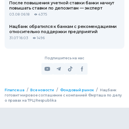
После повышения учетной ставки банки начнут
повышать ставки по депозитам — эксперт
03.08 06:18
4375
Нацбанк обратился к банкам с рекомендациями
относительно поддержки предприятий
31.07 16:03
1496
Подпишитесь на нас
/
/
/
Finance.ua
Все новости
Фондовый рынок
Нацбанк
готовит мировое соглашение с компанией Фирташа по делу
о правах на ТРЦ Respublika