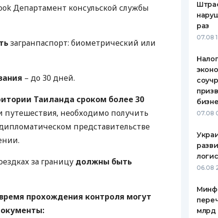
Штра
ook Департамент консульской службы
наруш
раз
07.08 
ть
загранпаспорт: биометрический или
Налог
эконо
вания
– до 30 дней.
соучр
призв
ритории Таиланда сроком более 30
бизне
ли путешествия, необходимо получить
07.08 
 дипломатическом представительстве
Украи
ении.
разви
логис
оездках за границу
должны быть
06.08 
Минф
 время прохождения контроля могут
переч
документы:
млрд 