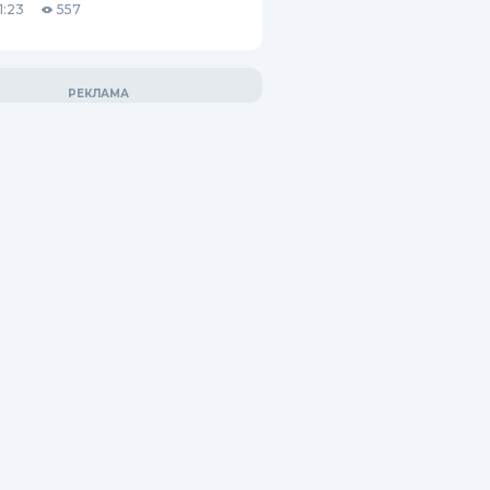
1:23
557