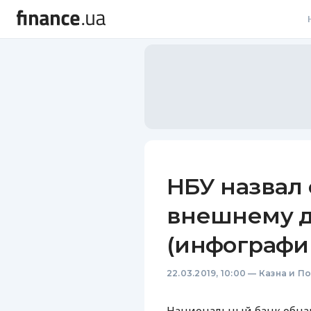
В
В
Л
А
Н
НБУ назвал
С
внешнему до
П
(инфографи
Т
22.03.2019, 10:00
—
Казна и П
Р