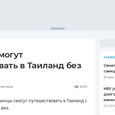
могут
ТАКЖЕ
ать в Таиланд без
Сена
санкц
Вчера 
олитика
800
НБУ у
долго
изме
раинцы смогут путешествовать в Таиланд с
07.08 
 виз.