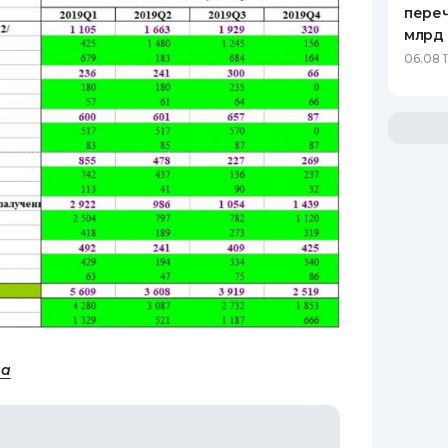
переч
млрд 
06.08 1
на