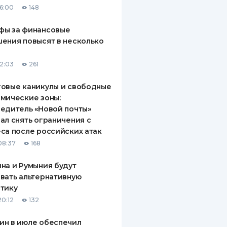
16:00
148
ДИТЕЛИ ПО
ВАНИЮ
фы за финансовые
ения повысят в несколько
РАХОВЫЕ ПОЛИСЫ
12:03
261
ВЫЕ КОМПАНИИ
овые каникулы и свободные
 О СТРАХОВЫХ
ИЯХ
мические зоны:
едитель «Новой почты»
КА И ОПЛАТА
ал снять ограничения с
са после российских атак
ТЫ
08:37
168
на и Румыния будут
вать альтернативную
тику
20:12
132
ин в июле обеспечил