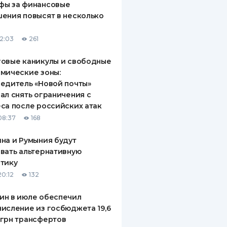
фы за финансовые
ения повысят в несколько
12:03
261
овые каникулы и свободные
мические зоны:
едитель «Новой почты»
ал снять ограничения с
са после российских атак
08:37
168
на и Румыния будут
вать альтернативную
тику
20:12
132
ин в июле обеспечил
исление из госбюджета 19,6
грн трансфертов