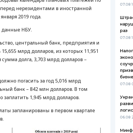
родовал календарь плановых платежей по
07.08 
перед нерезидентами в иностранной
ЕЖЕМЕСЯЧНЫЙ ОБЗОР
ПУТЕВО
КЕШБЭКА
СТРАХО
января 2019 года.
Штра
наруш
ПУТЕВОДИТЕЛИ ПО
ВСЕ СТ
т данные
НБУ
.
раз
БАНКОВСКИМ КАРТАМ
07.08 
СТРАХО
льство, центральный банк, предприятия и
15,655 млрд долларов, из которых 11,951
Налог
ОТЗЫВЫ
КОМПАН
эконо
 сумма долга, 3,703 млрд долларов –
соучр
ДОСТАВ
призв
бизне
олжно погасить за год 5,016 млрд
КОНТАК
07.08 
ьный банк – 842 млн долларов. В том
 заплатить 1,945 млрд долларов.
Украи
разви
латы запланированы в первом квартале
логис
06.08 
в.
Минф