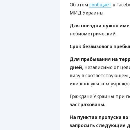
Об этом
сообщает
в Faceb
МИД
Украины.
Для поездки нужно име
небиометрический.
Срок безвизового пребы
Для пребывания на тер
дней
, независимо от це
визу в соответствующем
или консульском учрежд
Граждане Украины при п
застрахованы.
На пунктах пропуска во
запросить следующие 