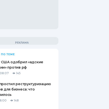
 ПО ТЕМЕ
т США одобрил «адские
ии» против рф
08:07
145
простил реструктуризацию
в для бизнеса: что
нилось
16:00
148