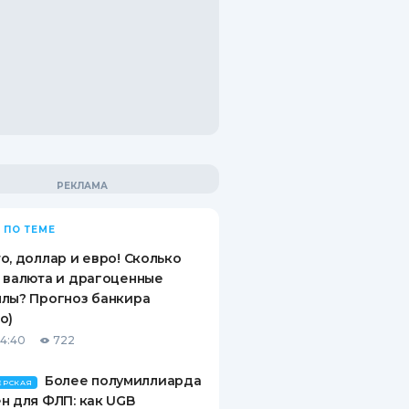
 ПО ТЕМЕ
о, доллар и евро! Сколько
 валюта и драгоценные
лы? Прогноз банкира
о)
14:40
722
Более полумиллиарда
ЕРСКАЯ
н для ФЛП: как UGB