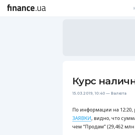
В
В
Л
А
Н
Курс налич
С
15.03.2019, 10:40
—
Валюта
П
Т
По информации на 12:20,
ЗАЯВКИ
, видно, что сум
Р
чем “Продам” (29,462 млн