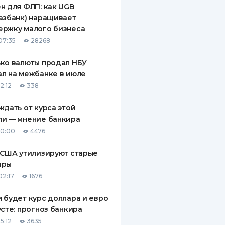
н для ФЛП: как UGB
ДИТЕЛИ ПО
азбанк) наращивает
ВАНИЮ
ержку малого бизнеса
07:35
28268
РАХОВЫЕ ПОЛИСЫ
ко валюты продал НБУ
ВЫЕ КОМПАНИИ
л на межбанке в июле
 О СТРАХОВЫХ
2:12
338
ИЯХ
ждать от курса этой
КА И ОПЛАТА
ли — мнение банкира
10:00
4476
ТЫ
 США утилизируют старые
ары
02:17
1676
 будет курс доллара и евро
усте: прогноз банкира
5:12
3635