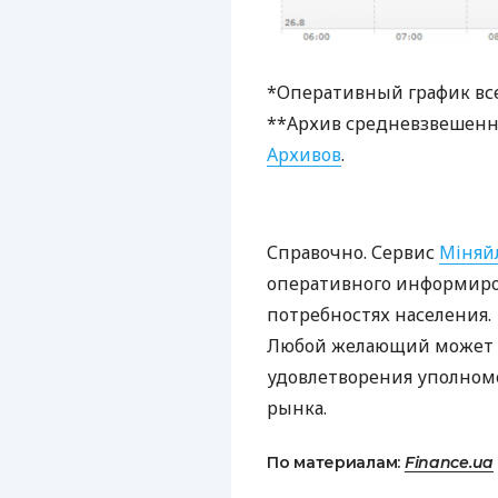
*Оперативный график вс
**Архив средневзвешенны
Архивов
.
Справочно. Сервис
Міняй
оперативного информиро
потребностях населения.
Любой желающий может р
удовлетворения уполно
рынка.
По материалам:
Finance.ua