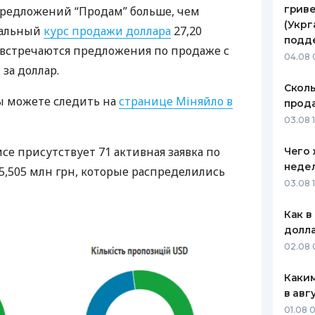
гриве
предложений “Продам” больше, чем
ЕЖЕМЕСЯЧНЫЙ ОБЗОР
ПУТЕВО
(Укрг
имальный
курс продажи доллара
27,20
КЕШБЭКА
СТРАХО
подд
о встречаются предложения по продаже с
04.08 
ПУТЕВОДИТЕЛИ ПО
ВСЕ СТ
 за доллар.
БАНКОВСКИМ КАРТАМ
Сколь
СТРАХО
ы можете следить на
странице Міняйло в
прода
ОТЗЫВЫ
03.08 1
КОМПАН
се присутствует 71 активная заявка по
Чего 
ДОСТАВ
неде
5,505 млн грн, которые распределились
03.08 
КОНТАК
Как в
долл
02.08 
Каким
в авг
01.08 0