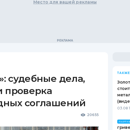
Место для вашей рекламы
ТАКЖЕ
: судебные дела,
Золот
и проверка
стоит
метал
дных соглашений
(виде
03.08 
20655
ПАРТН
гриве