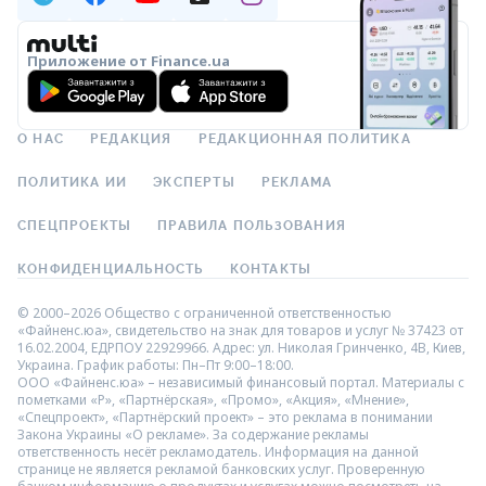
Приложение от Finance.ua
О НАС
РЕДАКЦИЯ
РЕДАКЦИОННАЯ ПОЛИТИКА
ПОЛИТИКА ИИ
ЭКСПЕРТЫ
РЕКЛАМА
СПЕЦПРОЕКТЫ
ПРАВИЛА ПОЛЬЗОВАНИЯ
КОНФИДЕНЦИАЛЬНОСТЬ
КОНТАКТЫ
© 2000–2026 Общество с ограниченной ответственностью
«Файненс.юа», свидетельство на знак для товаров и услуг № 37423 от
16.02.2004, ЕДРПОУ 22929966. Адрес: ул. Николая Гринченко, 4В, Киев,
Украина. График работы: Пн–Пт 9:00–18:00.
ООО «Файненс.юа» – независимый финансовый портал. Материалы с
пометками «Р», «Партнёрская», «Промо», «Акция», «Мнение»,
«Спецпроект», «Партнёрский проект» – это реклама в понимании
Закона Украины «О рекламе». За содержание рекламы
ответственность несёт рекламодатель. Информация на данной
странице не является рекламой банковских услуг. Проверенную