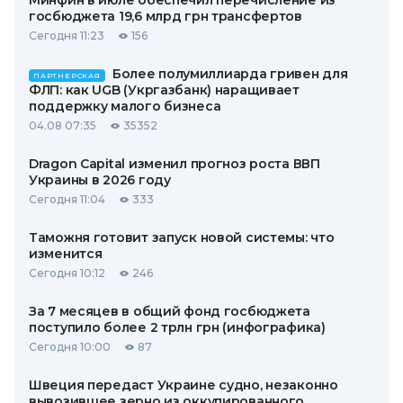
Минфин в июле обеспечил перечисление из
госбюджета 19,6 млрд грн трансфертов
Сегодня 11:23
156
Более полумиллиарда гривен для
ПАРТНЕРСКАЯ
ФЛП: как UGB (Укргазбанк) наращивает
поддержку малого бизнеса
04.08 07:35
35352
Dragon Capital изменил прогноз роста ВВП
Украины в 2026 году
Сегодня 11:04
333
Таможня готовит запуск новой системы: что
изменится
Сегодня 10:12
246
За 7 месяцев в общий фонд госбюджета
поступило более 2 трлн грн (инфографика)
Сегодня 10:00
87
Швеция передаст Украине судно, незаконно
вывозившее зерно из оккупированного