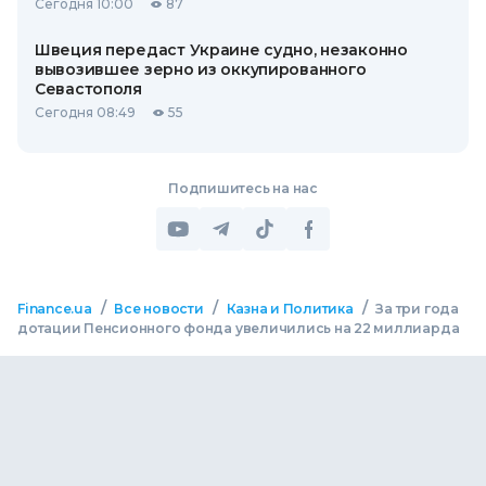
Сегодня 10:00
87
Швеция передаст Украине судно, незаконно
вывозившее зерно из оккупированного
Севастополя
Сегодня 08:49
55
Подпишитесь на нас
/
/
/
Finance.ua
Все новости
Казна и Политика
За три года
дотации Пенсионного фонда увеличились на 22 миллиарда