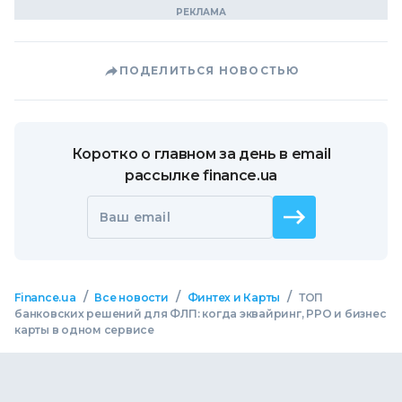
ПОДЕЛИТЬСЯ НОВОСТЬЮ
Коротко о главном за день в email
рассылке finance.ua
Ваш email
/
/
/
Finance.ua
Все новости
Финтех и Карты
ТОП
банковских решений для ФЛП: когда эквайринг, РРО и бизнес
карты в одном сервисе