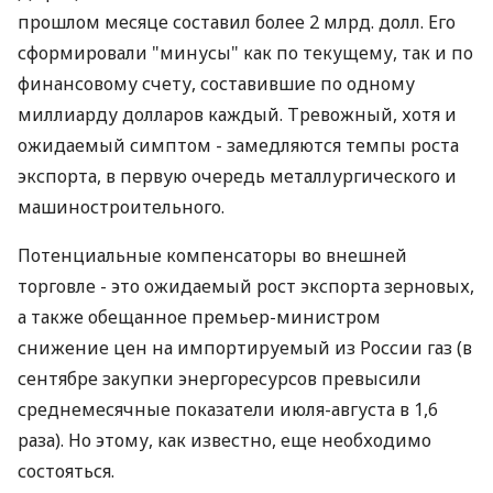
заявлениям премьер-министра Н.Азарова о
неприемлемости требования фонда насчет
повышения тарифов на газ для населения и
возможности отказа от его кредита, не
приходится.
Дефицит отечественного платежного баланса в
прошлом месяце составил более 2 млрд. долл. Его
сформировали "минусы" как по текущему, так и по
финансовому счету, составившие по одному
миллиарду долларов каждый. Тре­вожный, хотя и
ожидаемый симптом - замедляются темпы роста
экспорта, в первую очередь металлургического и
машиностроительного.
Потенциальные компенсаторы во внешней
торговле - это ожидаемый рост экспорта зерновых,