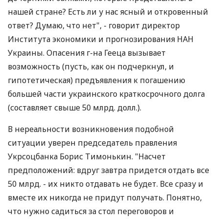
Валерий Геец.
Кроме того, как констатирует ученый, в случае
дальнейшей эскалации кризиса в банковских
системах европейских стран неизбежно
возникнут серьезные проблемы. "Что будет с
дочерними банками, которые представлены в
нашей стране? Есть ли у нас ясный и откровенный
ответ? Думаю, что нет", - говорит директор
Института экономики и прогнозирования НАН
Украины. Опасения г-на Гееца вызывает
возможность (пусть, как он подчеркнул, и
гипотетическая) предъявления к погашению
большей части украинского краткосрочного долга
(составляет свыше 50 млрд. долл.).
В нереальности возникновения подобной