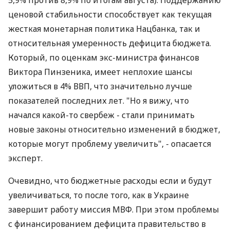
Еще один положительный фактор - наблюдавшееся
в последние месяцы в Украине замедление
инфляции (в сентябре она составила 0,1%; с начала
года потребительские цены увеличились на 4,2%, а
в годовом измерении инфляция замедлилась до
5,9% против 8,9% по итогам августа). Поддержанию
ценовой стабильности способствует как текущая
жесткая монетарная политика Нацбанка, так и
относительная умеренность дефицита бюджета.
Который, по оценкам экс-министра финансов
Виктора Пинзеника, имеет неплохие шансы
уложиться в 4% ВВП, что значительно лучше
показателей последних лет. "Но я вижу, что
начался какой-то свербеж - стали принимать
новые законы относительно изменений в бюджет,