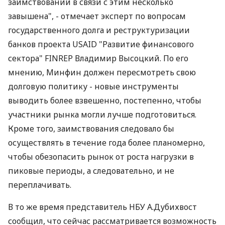
считает, в частности, В.Пинзеник. Кроме того,
специалисты обращают внимание на то, что
ценообразование на облигации с валютной
привязкой происходит не совсем рыночно - из-за
небольшого количества заявок от покупателей.
"Вполне вероятно, что стоимость этих
заимствований в связи с этим несколько
завышена", - отмечает эксперт по вопросам
государственного долга и реструктуризации
банков проекта USAID "Развитие финансового
сектора" FINREP Владимир Высоцкий. По его
мнению, Минфин должен пересмотреть свою
долговую политику - новые инструменты
выводить более взвешенно, постепенно, чтобы
участники рынка могли лучше подготовиться.
Кроме того, заимствования следовало бы