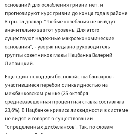
полностью реструктуризирован", - говорит г-н
Тимонькин.
При этом он считает, что гривня вовсе не обречена
на ослабление, а экспортеры пока чувствуют себя
очень даже неплохо. Представители же НБУ
систематически отмечают, что фундаментальных
оснований для ослабления гривни нет, и
прогнозируют курс гривни до конца года в районе
8 грн. за доллар. "Любые колебания не выйдут
значительно за этот уровень. Для этого
существуют надежные макроэкономические
основания", - уверял недавно руководитель
группы советников главы Нацбанка Валерий
Литвицкий.
Еще один повод для беспокойства банкиров -