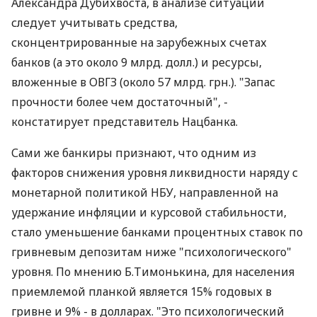
участившиеся перебои с ликвидностью на
межбанковском рынке (25 октября
средневзвешенная процентная ставка составляла
23,6%). В Нацбанке кризиса ликвидности в системе
не видят и говорят о существовании
"определенных дисбалансов". Так, по словам
Александра Дубихвоста, в анализе ситуации
следует учитывать средства,
сконцентрированные на зарубежных счетах
банков (а это около 9 млрд. долл.) и ресурсы,
вложенные в ОВГЗ (около 57 млрд. грн.). "Запас
прочности более чем достаточный", -
констатирует представитель Нацбанка.
Сами же банкиры признают, что одним из
факторов снижения уровня ликвидности наряду с