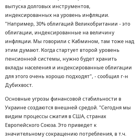
осуществлять в течение года более планомерно,
чтобы обезопасить рынок от роста нагрузки в
пиковые периоды, а следовательно, и не
переплачивать.
В то же время представитель НБУ А.Дубихвост
сообщил, что сейчас рассматривается возможность
выпуска долговых инструментов,
индексированных на уровень инфляции.
"Например, 30% облигаций Великобритании - это
облигации, индексированные на величину
инфляции. Мы говорили с Кабмином, там тоже над
этим думают. Когда стартует второй уровень
пенсионной системы, нужно будет хранить
вклады населения и индексированные облигации
для этого очень хорошо подходят", - сообщил г-н