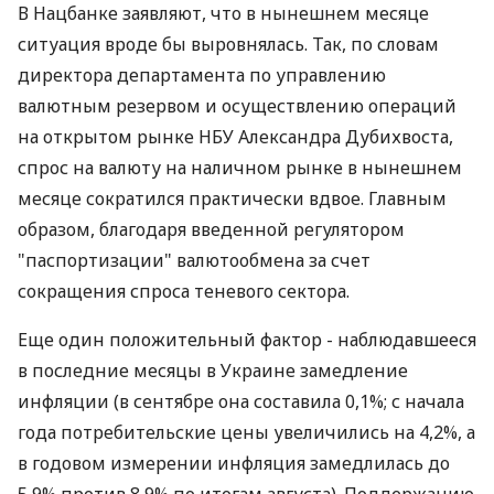
пункты в валютный кэш в прошлом месяце утекло
1,8 млрд. долл.). Так что показатели финансового
счета воочию демонстрируют следующее:
обеспечение курсовой стабильности напрямую
связано с настроениями населения, а также
отечественных предпринимателей.
В Нацбанке заявляют, что в нынешнем месяце
ситуация вроде бы выровнялась. Так, по словам
директора департамента по управлению
валютным резервом и осуществлению операций
на открытом рынке НБУ Александра Дубихвоста,
спрос на валюту на наличном рынке в нынешнем
месяце сократился практически вдвое. Главным
образом, благодаря введенной регулятором
"паспортизации" валютообмена за счет
сокращения спроса теневого сектора.