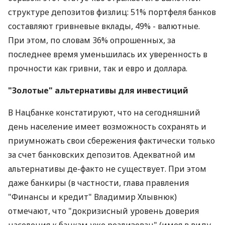
13,76% и 14,24% соответственно.
Согласно результатам опроса агентства IFAK
Ukraine, гривня сейчас пользуется таким же
доверием украинцев, как доллар и евро, - так
ответили 43% респондентов. Определенным
образом этот статус-кво отражается в валютной
структуре депозитов физлиц: 51% портфеля банков
составляют гривневые вклады, 49% - валютные.
При этом, по словам 36% опрошенных, за
последнее время уменьшилась их уверенность в
прочности как гривни, так и евро и доллара.
"Золотые" альтернативы для инвестиций
В Нацбанке констатируют, что на сегодняшний
день население имеет возможность сохранять и