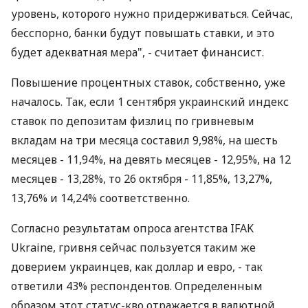
монетарной политикой НБУ, направленной на
удержание инфляции и курсовой стабильности,
стало уменьшение банками процентных ставок по
гривневым депозитам ниже "психологического"
уровня. По мнению Б.Тимонькина, для населения
приемлемой планкой является 15% годовых в
гривне и 9% - в долларах. "Это психологический
уровень, которого нужно придерживаться. Сейчас,
бесспорно, банки будут повышать ставки, и это
будет адекватная мера", - считает финансист.
Повышение процентных ставок, собственно, уже
началось. Так, если 1 сентября украинский индекс
ставок по депозитам физлиц по гривневым
вкладам на три месяца составил 9,98%, на шесть
месяцев - 11,94%, на девять месяцев - 12,95%, на 12
месяцев - 13,28%, то 26 октября - 11,85%, 13,27%,