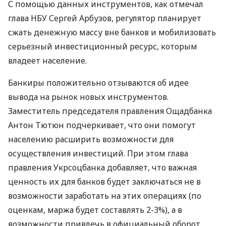
их реальная стоимость будет намного выше. Также
предусмотрен выпуск серебряных
инвестиционных монет весом в одну и две
тройские унции. Дизайн монет уже разработан и
ожидает окончательного утверждения
правлением НБУ.
С помощью данных инструментов, как отмечал
глава НБУ Сергей Арбузов, регулятор планирует
сжать денежную массу вне банков и мобилизовать
серьезный инвестиционный ресурс, которым
владеет население.
Банкиры положительно отзываются об идее
вывода на рынок новых инструментов.
Заместитель председателя правления Ощадбанка
Антон Тютюн подчеркивает, что они помогут