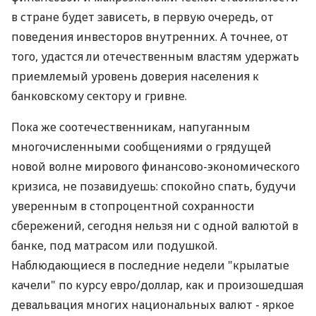
30.10.2011, 11:00
—
Валюта
1625
Поскольку рассчитывать на особенный романтизм
в отношениях иностранных инвесторов с
Украиной при нынешней нервозности на
мировых рынках не приходится, сохранение
финансовой и макроэкономической стабильности
в стране будет зависеть, в первую очередь, от
поведения инвесторов внутренних. А точнее, от
того, удастся ли отечественным властям удержать
приемлемый уровень доверия населения к
банковскому сектору и гривне.
Пока же соотечественникам, напуганным
многочисленными сообщениями о грядущей
новой волне мирового финансово-экономического
кризиса, не позавидуешь: спокойно спать, будучи