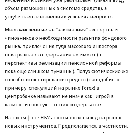
приумножать свои сбережения фактически только
за счет банковских депозитов. Адек­ватной им
альтернативы де-факто не существует. При этом
даже банкиры (в частности, глава правления
"Финансы и кредит" Владимир Хлывнюк)
отмечают, что "докризисный уровень доверия
населения к банкам уже реализован" (имея в виду
объем размещенных в системе средств), а
углубить его в нынешних условиях непросто.
Многочисленные же "заклинания" экспертов и
чиновников о необходимости развития фондового
рынка, привлечения туда массового инвестора
пока реального содержания не имеют (а
перспективы реализации пенсионной реформы
пока еще слишком туманны). Полуэкзотические же