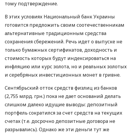
уверенным в стопроцентной сохранности
сбережений, сегодня нельзя ни с одной валютой в
банке, под матрасом или подушкой.
Наблюдающиеся в последние недели "крылатые
качели" по курсу евро/доллар, как и произошедшая
девальвация многих национальных валют - яркое
тому подтверждение.
В этих условиях Национальный банк Украины
готовится предложить своим соотечественникам
альтернативные традиционным средства
сохранения сбережений. Речь идет о выпуске не
только бумажных сертификатов, доходность и
стоимость которых будут индексироваться на
инфляцию или курс золота, но и реальных золотых
и серебряных инвестиционных монет в гривне.