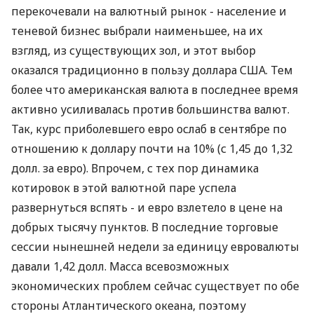
Сентябрьский отток средств физлиц из банков
(2,755 млрд. грн.) пока не дает оснований делать
слишком далеко идущие выводы: депозитный
портфель сократился за счет средств на текущих
счетах (т.е. досрочно депозитные договора не
разрывались). Однако же эти деньги тут же
перекочевали на валютный рынок - население и
теневой бизнес выбрали наименьшее, на их
взгляд, из существующих зол, и этот выбор
оказался традиционно в пользу доллара США. Тем
более что американская валюта в последнее время
активно усиливалась против большинства валют.
Так, курс приболевшего евро ослаб в сентябре по
отношению к доллару почти на 10% (с 1,45 до 1,32
долл. за евро). Впрочем, с тех пор динамика