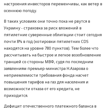
котировок в этой валютной паре успела
развернуться вспять - и евро взлетело в цене на
добрых тысячу пунктов. В последние торговые
сессии нынешней недели за единицу евровалюты
давали 1,42 долл. Масса всевозможных
экономических проблем сейчас сущест­вует по обе
стороны Атлантического океана, поэтому
настроения инвесторов переменчивы, как ветер в
осеннюю погоду.
В таких условиях они точно пока не рвутся в
Украину - страховка за риск вложений в
пятилетние суверенные облигации стоит сегодня
почти 8% в год (котировки пятилетних CDS
находятся на уровне 780 пунктов). Тем более что
рассчитывать на быстрое и легкое возобновление
траншей со стороны МВФ, судя по последним