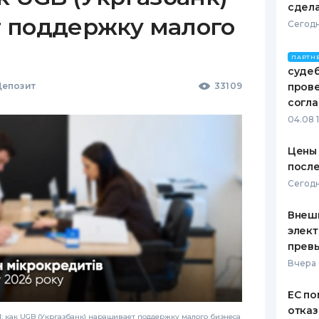
сдел
 поддержку малого
Сегодн
ПАРТН
судеб
епозит
33109
пров
согл
04.08 
Цены 
после
Сегодн
Внеш
элект
прев
Вчера 
ЕС по
отказ
 как UGB (Укргазбанк) наращивает поддержку малого бизнеса