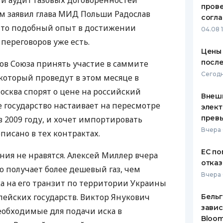
и аудит газовых договоренностей
пров
ом заявил глава МИД Польши Радослав
ЕЖЕМЕСЯЧНЫЙ ОБЗОР
ПУТЕВО
согл
КЕШБЭКА
СТРАХО
 что подобный опыт в достижении
04.08 
переговоров уже есть.
ПУТЕВОДИТЕЛИ ПО
ВСЕ СТ
Цены 
БАНКОВСКИМ КАРТАМ
после
в Союза принять участие в саммите
СТРАХО
Сегодн
 который проведут в этом месяце в
ОТЗЫВЫ
осква спорят о цене на российский
КОМПАН
Внеш
е государство настаивает на пересмотре
элект
ДОСТАВ
прев
 2009 году, и хочет импортировать
Вчера 
писано в тех контрактах.
КОНТАК
ЕС по
ния не нравятся. Алексей Миллер вчера
отказ
го получает более дешевый газ, чем
Вчера 
ка на его транзит по территории Украины
пейских государств. Виктор Янукович
Бельг
завис
необходимые для подачи иска в
Bloo