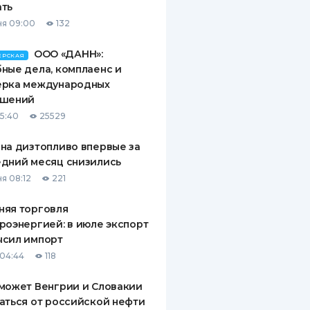
ать
я 09:00
132
ООО «ДАНН»:
ЕРСКАЯ
ные дела, комплаенс и
ерка международных
ашений
15:40
25529
на дизтопливо впервые за
дний месяц снизились
я 08:12
221
няя торговля
роэнергией: в июле экспорт
ысил импорт
04:44
118
может Венгрии и Словакии
аться от российской нефти