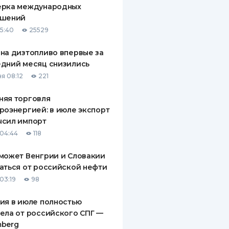
ерка международных
ДИТЕЛИ ПО
ашений
ВАНИЮ
15:40
25529
РАХОВЫЕ ПОЛИСЫ
на дизтопливо впервые за
дний месяц снизились
ВЫЕ КОМПАНИИ
я 08:12
221
 О СТРАХОВЫХ
ИЯХ
няя торговля
роэнергией: в июле экспорт
КА И ОПЛАТА
ысил импорт
04:44
118
ТЫ
может Венгрии и Словакии
аться от российской нефти
03:19
98
ия в июле полностью
ела от российского СПГ —
mberg