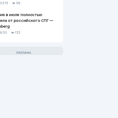
03:19
98
ия в июле полностью
ела от российского СПГ —
mberg
16:30
133