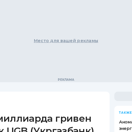
Место для вашей рекламы
ТАКЖЕ
миллиарда гривен
Анома
к UGB (Укргазбанк)
энерг