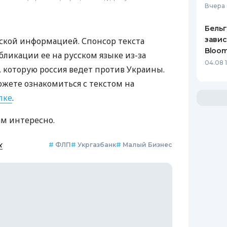
Вчера 
Бельг
завис
ской информацией. Спонсор текста
Bloo
бликации ее на русском языке из-за
04.08 
которую россия ведет против Украины.
ожете ознакомиться с текстом на
лке
.
ам интересно.
к
#
ФЛП
#
Укргазбанк
#
Малый Бизнес