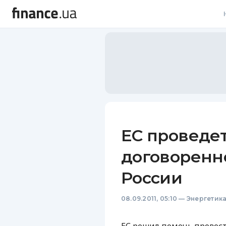
В
В
Л
А
Н
ЕС проведет
С
договоренн
П
России
Т
08.09.2011, 05:10
—
Энергетик
Р