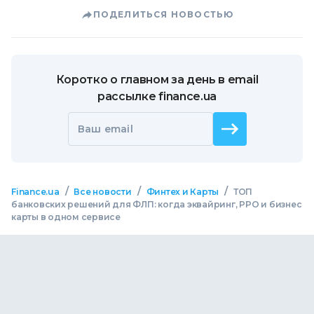
ПОДЕЛИТЬСЯ НОВОСТЬЮ
Коротко о главном за день в email
рассылке finance.ua
Ваш email
/
/
/
Finance.ua
Все новости
Финтех и Карты
ТОП
банковских решений для ФЛП: когда эквайринг, РРО и бизнес
карты в одном сервисе