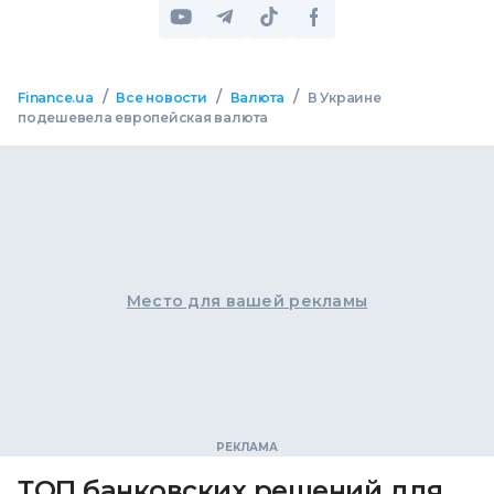
/
/
/
Finance.ua
Все новости
Валюта
В Украине
подешевела европейская валюта
Место для вашей рекламы
ТОП банковских решений для