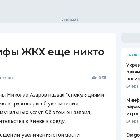
рифы ЖКХ еще никто
ТАКЖЕ
л
Украи
разви
литика
835
логис
Вчера 
ы Николай Азаров назвал "спекуляциями
Минф
ков" разговоры об увеличении
переч
нальных услуг. Об этом он заявил,
млрд 
тельства в Киеве в среду.
Вчера 
ношении увеличения стоимости
Drago