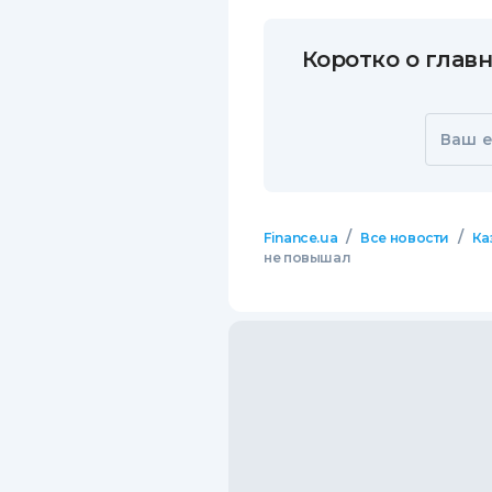
Коротко о главн
Ваш e
/
/
Finance.ua
Все новости
Ка
не повышал