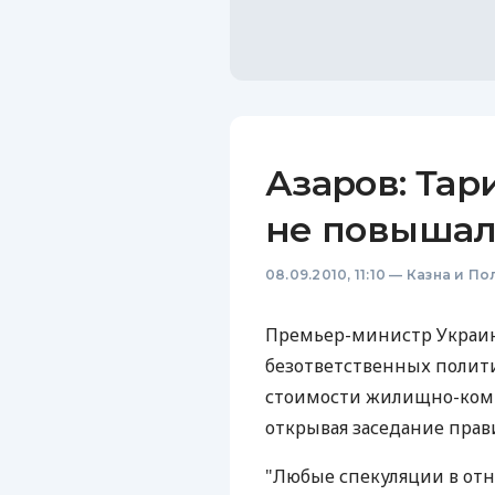
Азаров: Та
не повыша
08.09.2010, 11:10
—
Казна и По
Премьер-министр Украин
безответственных полити
стоимости жилищно-комму
открывая заседание прави
"Любые спекуляции в от