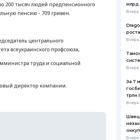
оло 200 тысяч людей предпенсионного
млрд 
ЕЖЕМЕСЯЧНЫЙ ОБЗОР
ПУТЕВО
Вчера 
льную пенсию - 709 гривен.
КЕШБЭКА
СТРАХО
Drago
ПУТЕВОДИТЕЛИ ПО
ВСЕ СТ
роста
БАНКОВСКИМ КАРТАМ
едседатель центрального
Вчера 
СТРАХО
ета всеукраинского профсоюза,
Тамож
ОТЗЫВЫ
КОМПАН
систе
амминистра труда и социальной
Вчера 
ДОСТАВ
За 7 
совый директор компании.
КОНТАК
госбю
трлн 
Вчера 
Швеци
незак
оккуп
Вчера 