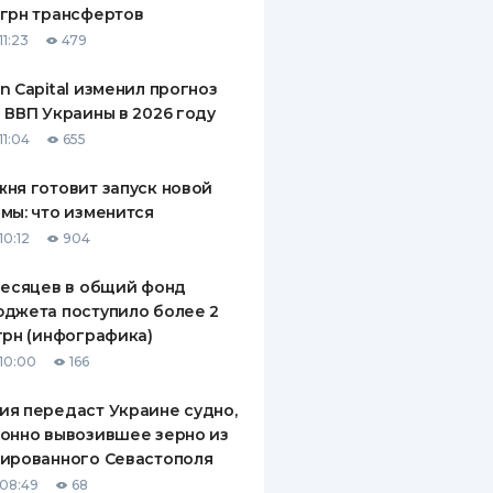
грн трансфертов
ДИТЕЛИ ПО
11:23
479
ВАНИЮ
n Capital изменил прогноз
РАХОВЫЕ ПОЛИСЫ
 ВВП Украины в 2026 году
11:04
655
ВЫЕ КОМПАНИИ
ня готовит запуск новой
 О СТРАХОВЫХ
ИЯХ
мы: что изменится
10:12
904
КА И ОПЛАТА
месяцев в общий фонд
ТЫ
джета поступило более 2
грн (инфографика)
10:00
166
я передаст Украине судно,
онно вывозившее зерно из
ированного Севастополя
08:49
68