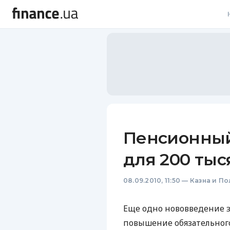
В
В
Л
А
Н
Пенсионный
С
для 200 тыс
П
08.09.2010, 11:50
—
Казна и По
Т
Р
Еще одно нововведение 
повышение обязательного 