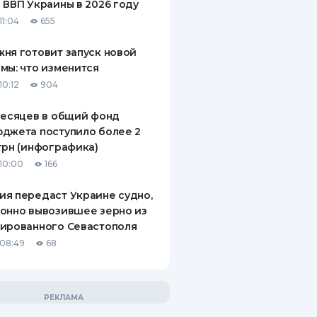
 ВВП Украины в 2026 году
11:04
655
ня готовит запуск новой
мы: что изменится
10:12
904
месяцев в общий фонд
джета поступило более 2
грн (инфографика)
10:00
166
я передаст Украине судно,
онно вывозившее зерно из
ированного Севастополя
08:49
68