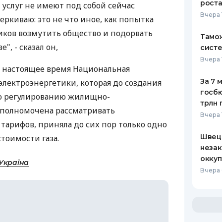
роста
слуг не имеют под собой сейчас
Вчера 
ркиваю: это не что иное, как попытка
иков возмутить общество и подорвать
Тамож
", - сказал он,
систе
Вчера 
 настоящее время Национальная
За 7 
электроэнергетики, которая до создания
госбю
о регулированию жилищно-
трлн 
полномочена рассматривать
Вчера 
арифов, приняла до сих пор только одно
Швеци
тоимости газа.
незак
оккуп
Україна
Вчера 