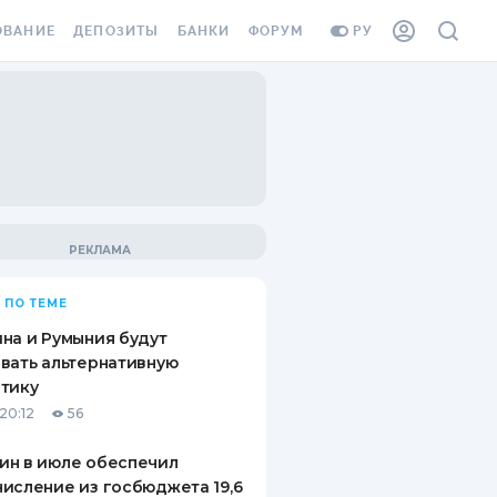
ОВАНИЕ
ДЕПОЗИТЫ
БАНКИ
ФОРУМ
РУ
ВСЕ ДЕПОЗИТЫ
ВСЕ БАНКИ
ВАНИЕ ЖИЛЬЯ ОТ
ДЕПОЗИТЫ В USD
ОТЗЫВЫ О БАНКАХ
И ШАХЕДОВ
ДЕПОЗИТЫ В EUR
МИКРОФИНАНСОВЫЕ
АХОВКА ЗАГРАНИЦУ
ОРГАНИЗАЦИИ
БОНУС К ДЕПОЗИТАМ
ОТЗЫВЫ ОБ МФО
УСЛОВИЯ АКЦИИ
Я КАРТА
 ПО ТЕМЕ
ВОПРОСЫ И ОТВЕТЫ
ОННАЯ ВИНЬЕТКА
на и Румыния будут
ДЕПОЗИТНЫЙ КАЛЬКУЛЯТОР
вать альтернативную
Я СОТРУДНИКОВ
тику
ПУТЕВОДИТЕЛИ ПО
20:12
56
SSISTANCE
СБЕРЕЖЕНИЯМ
ин в июле обеспечил
ВАНИЕ ОТ
исление из госбюджета 19,6
ТНЫХ СЛУЧАЕВ