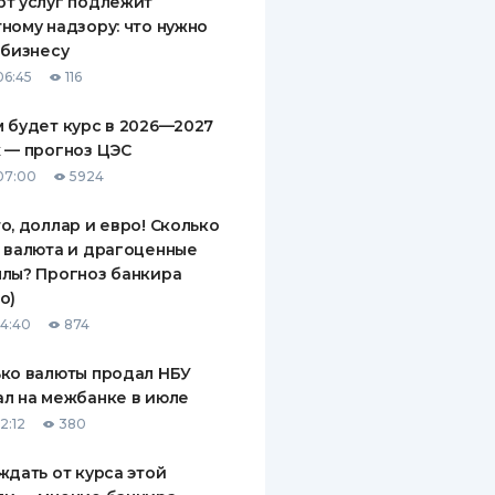
т услуг подлежит
ному надзору: что нужно
 бизнесу
06:45
116
 будет курс в 2026—2027
 — прогноз ЦЭС
07:00
5924
о, доллар и евро! Сколько
 валюта и драгоценные
лы? Прогноз банкира
о)
14:40
874
ко валюты продал НБУ
л на межбанке в июле
2:12
380
ждать от курса этой