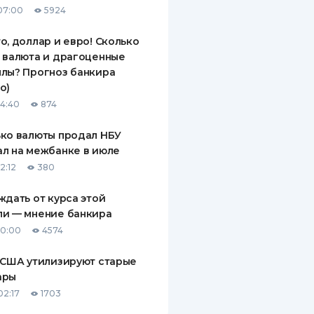
07:00
5924
ДИТЕЛИ ПО
ВАНИЮ
о, доллар и евро! Сколько
 валюта и драгоценные
РАХОВЫЕ ПОЛИСЫ
лы? Прогноз банкира
о)
ВЫЕ КОМПАНИИ
14:40
874
 О СТРАХОВЫХ
ИЯХ
ко валюты продал НБУ
л на межбанке в июле
КА И ОПЛАТА
2:12
380
ТЫ
ждать от курса этой
ли — мнение банкира
10:00
4574
 США утилизируют старые
ары
02:17
1703