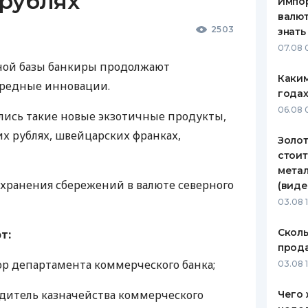
 рублях
Импор
валют
2503
знать
07.08 
ной базы банкиры продолжают
Каким
ередные инновации.
годах
06.08 
лись такие новые экзотичные продукты,
их рублях, швейцарских франках,
Золот
стоит
метал
хранения сбережений в валюте северного
(виде
03.08 
Сколь
т:
прода
р департамента коммерческого банка;
03.08 1
дитель казначейства коммерческого
Чего 