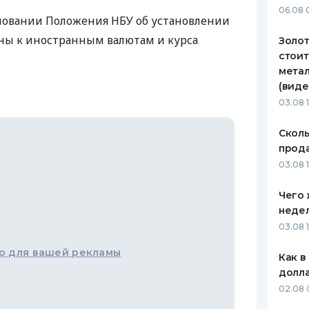
06.08 
новании Положения НБУ об установлении
ЕЖЕМЕСЯЧНЫЙ ОБЗОР
ПУТЕВО
КЕШБЭКА
СТРАХО
ны к иностранным валютам и курса
Золот
стоит
ПУТЕВОДИТЕЛИ ПО
ВСЕ СТ
метал
БАНКОВСКИМ КАРТАМ
(виде
СТРАХО
03.08 
ОТЗЫВЫ
КОМПАН
Сколь
прода
ДОСТАВ
03.08 1
КОНТАК
Чего 
неде
03.08 
о для вашей рекламы
Как в
долл
02.08 