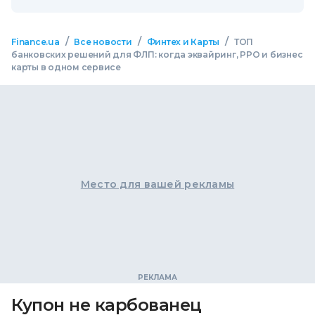
/
/
/
Finance.ua
Все новости
Финтех и Карты
ТОП
банковских решений для ФЛП: когда эквайринг, РРО и бизнес
карты в одном сервисе
Место для вашей рекламы
Купон не карбованец