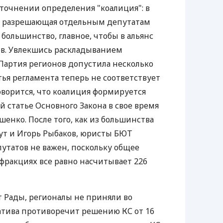
уточнении определения "коалиция": в
а, разрешающая отдельным депутатам
большинство, главное, чтобы в альянс
ов. Увлекшись раскладыванием
 Партия регионов допустила несколько
тья регламента теперь не соответствует
говорится, что коалиция формируется
 статье Основного Закона в свое время
енко. После того, как из большинства
т и Игорь Рыбаков, юристы БЮТ
путатов не важен, поскольку общее
 фракциях все равно насчитывает 226
т Рады, регионалы не приняли во
атива противоречит решению КС от 16