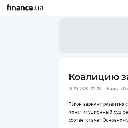
В
В
Л
А
Н
Коалицию з
С
18.03.2010, 07:00
—
Казна и П
П
Т
Такой вариант развития 
Конституционный суд ре
Р
соответствует Основному