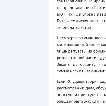
сентября 2008 г. По иро
по представлению Партии
БЮТ, НУНС и Блока Литви
Бута, и ее численность с
законодательство.
Несмотря на туманность 
мотивационной части кон
лишь депутаты из форми
резолютивной части суд е
Закона, где говорится, ч
сумме насчитывающими б
Если КС удовлетворит хо
рассмотрении дела, обсу
чего судьи приступят к н
обещает быть жарким - в