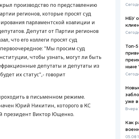
крыл производство по представлению
Сегодн
ЕЖЕМЕСЯЧНЫЙ ОБЗОР
ПУТЕВО
артии регионов, которые просят суд
КЕШБЭКА
СТРАХО
НБУ 
мирования парламентской коалиции и
клиен
ПУТЕВОДИТЕЛИ ПО
ВСЕ СТ
епутатов. Депутат от Партии регионов
Сегодн
БАНКОВСКИМ КАРТАМ
л, что его коллеги просят суд
СТРАХО
Топ-5
к первоочередное: "Мы просим суд
приви
ОТЗЫВЫ
Конституции, чтобы узнать, могут ли быть
КОМПАН
преим
ефракционные депутаты и депутаты из
ныне 
ДОСТАВ
будет их статус",- говорит
Сегодн
КОНТАК
Новые
забло
 проходить в письменном режиме.
уже в
начен Юрий Никитин, которого в КС
Вчера 
й президент Виктор Ющенко.
Как р
воен
05.08 1