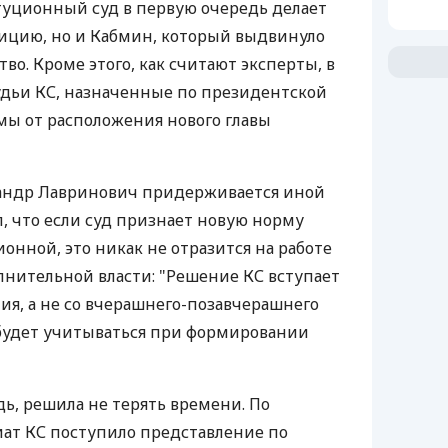
туционный суд в первую очередь делает
ицию, но и Кабмин, который выдвинуло
о. Кроме этого, как считают эксперты, в
судьи КС, назначенные по президентской
имы от расположения нового главы
андр Лавринович придерживается иной
л, что если суд признает новую норму
онной, это никак не отразится на работе
лнительной власти: "Решение КС вступает
ия, а не со вчерашнего-позавчерашнего
 будет учитываться при формировании
дь, решила не терять времени. По
иат КС поступило представление по