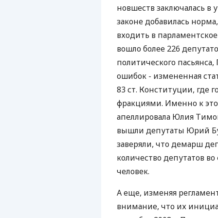
новшеств заключалась в 
законе добавилась норм
входить в парламентское 
вошло более 226 депутат
политического пасьянса,
ошибок - измененная ста
83 ст. Конституции, где 
фракциями. Именно к этой
апеллировала Юлия Тимош
вышли депутаты Юрий Бу
заверяли, что демарш де
количество депутатов во
человек.
А еще, изменяя регламен
внимание, что их иници