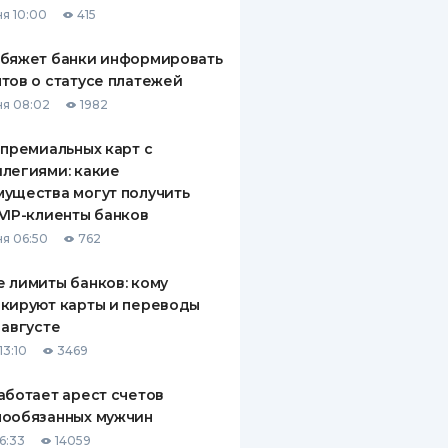
я 10:00
415
ДИТЕЛИ ПО
ВАНИЮ
обяжет банки информировать
тов о статусе платежей
РАХОВЫЕ ПОЛИСЫ
я 08:02
1982
ВЫЕ КОМПАНИИ
 премиальных карт с
легиями: какие
 О СТРАХОВЫХ
ИЯХ
ущества могут получить
VIP-клиенты банков
КА И ОПЛАТА
я 06:50
762
ТЫ
 лимиты банков: кому
кируют карты и переводы
 августе
13:10
3469
аботает арест счетов
нообязанных мужчин
6:33
14059