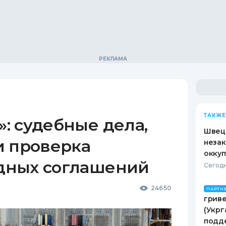
ТАКЖЕ
: судебные дела,
Швеци
и проверка
незак
оккуп
дных соглашений
Сегодн
24650
ПАРТН
гриве
(Укрг
подд