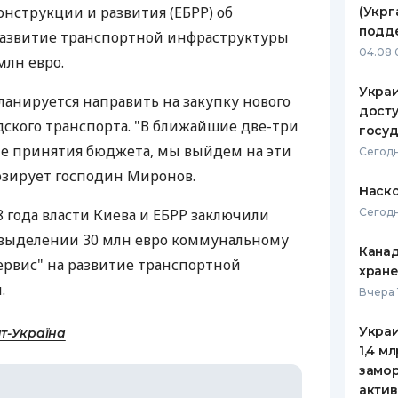
нструкции и развития (ЕБРР) об
(Укрг
ЕЖЕМЕСЯЧНЫЙ ОБЗОР
ПУТЕВО
подд
развитие транспортной инфраструктуры
КЕШБЭКА
СТРАХО
04.08 
млн евро.
ПУТЕВОДИТЕЛИ ПО
ВСЕ СТ
Украи
планируется направить на закупку нового
БАНКОВСКИМ КАРТАМ
досту
СТРАХО
дского транспорта. "В ближайшие две-три
госу
сле принятия бюджета, мы выйдем на эти
ОТЗЫВЫ
Сегодн
КОМПАН
озирует господин Миронов.
Наско
ДОСТАВ
 года власти Киева и ЕБРР заключили
Сегодн
 выделении 30 млн евро коммунальному
КОНТАК
Канад
рвис" на развитие транспортной
хран
.
Вчера 
Украи
т-Україна
1,4 м
замо
актив