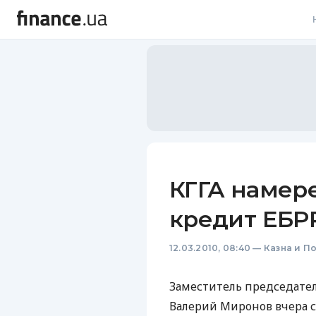
В
В
Л
А
Н
КГГА намер
С
кредит ЕБР
П
12.03.2010, 08:40
—
Казна и П
Т
Р
Заместитель председател
Валерий Миронов вчера с