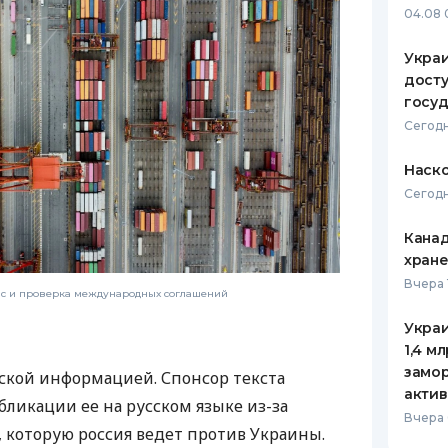
04.08 
Украи
досту
госу
Сегодн
Наско
Сегодн
Канад
хран
Вчера 
нс и проверка международных соглашений
Украи
1,4 м
замо
ской информацией. Спонсор текста
актив
бликации ее на русском языке из-за
Вчера 
которую россия ведет против Украины.