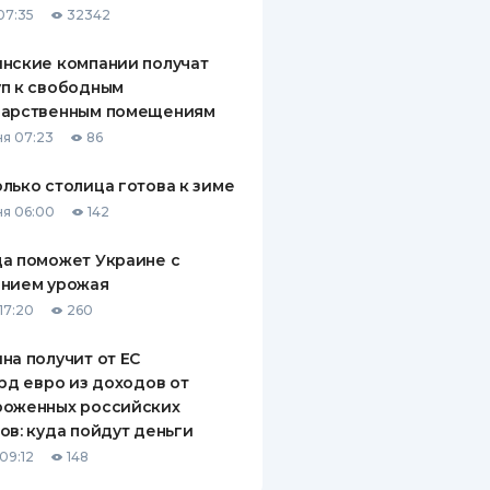
07:35
32342
нские компании получат
п к свободным
дарственным помещениям
я 07:23
86
лько столица готова к зиме
я 06:00
142
а поможет Украине с
ением урожая
17:20
260
на получит от ЕС
лрд евро из доходов от
роженных российских
ов: куда пойдут деньги
09:12
148