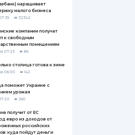
азбанк) наращивает
ДИТЕЛИ ПО
ержку малого бизнеса
ВАНИЮ
07:35
32342
РАХОВЫЕ ПОЛИСЫ
нские компании получат
п к свободным
ВЫЕ КОМПАНИИ
дарственным помещениям
 О СТРАХОВЫХ
я 07:23
86
ИЯХ
лько столица готова к зиме
КА И ОПЛАТА
я 06:00
142
ТЫ
а поможет Украине с
ением урожая
17:20
260
на получит от ЕС
лрд евро из доходов от
роженных российских
ов: куда пойдут деньги