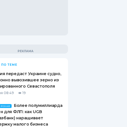
 ПО ТЕМЕ
я передаст Украине судно,
онно вывозившее зерно из
ированного Севастополя
я 08:49
19
Более полумиллиарда
ЕРСКАЯ
н для ФЛП: как UGB
азбанк) наращивает
ержку малого бизнеса