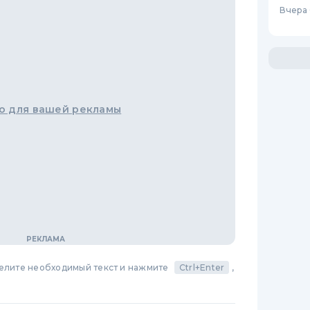
Вчера 
о для вашей рекламы
делите необходимый текст и нажмите
Ctrl+Enter
,