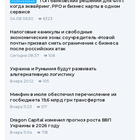
ТОП банковских решений для ФЛП:
ПАРТНЕРСКАЯ
когда эквайринг, РРО и бизнес карты в одном
сервисе
04.08 06:50
6323
Налоговые каникулы и свободные
экономические зоны: соучредитель «Новой
почты» призвал снять ограничения с бизнеса
после российских атак
Сегодня 08:37
108
Украина и Румыния будут развивать
альтернативную логистику
Вчера 20:12
105
Минфин в июле обеспечил перечисление из
госбюджета 19,6 млрд грн трансфертов
Вчера 11:23
517
Dragon Capital изменил прогноз роста ВВП
Украины в 2026 году
Вчера 11:04
718