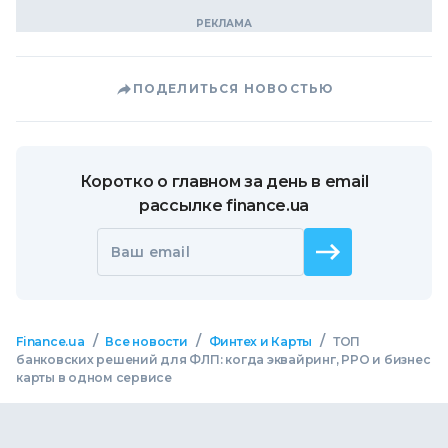
ПОДЕЛИТЬСЯ НОВОСТЬЮ
Коротко о главном за день в email
рассылке finance.ua
Ваш email
/
/
/
Finance.ua
Все новости
Финтех и Карты
ТОП
банковских решений для ФЛП: когда эквайринг, РРО и бизнес
карты в одном сервисе