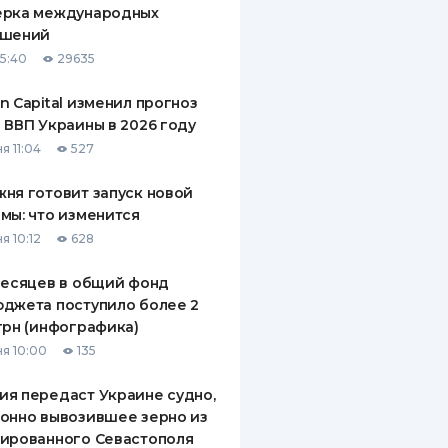
ерка международных
ДИТЕЛИ ПО
ашений
ВАНИЮ
15:40
29635
РАХОВЫЕ ПОЛИСЫ
n Capital изменил прогноз
 ВВП Украины в 2026 году
ВЫЕ КОМПАНИИ
я 11:04
527
 О СТРАХОВЫХ
ИЯХ
ня готовит запуск новой
мы: что изменится
КА И ОПЛАТА
я 10:12
628
ТЫ
месяцев в общий фонд
джета поступило более 2
грн (инфографика)
я 10:00
135
я передаст Украине судно,
онно вывозившее зерно из
ированного Севастополя