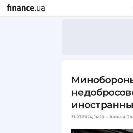
В
В
Л
А
Н
Минобороны
С
недобросов
П
иностранны
Т
31.07.2024, 14:20
—
Казна и По
Р