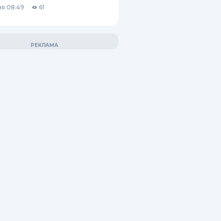
я 08:49
61