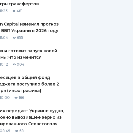
грн трансфертов
ДИТЕЛИ ПО
11:23
481
ВАНИЮ
n Capital изменил прогноз
РАХОВЫЕ ПОЛИСЫ
 ВВП Украины в 2026 году
11:04
655
ВЫЕ КОМПАНИИ
ня готовит запуск новой
 О СТРАХОВЫХ
ИЯХ
мы: что изменится
10:12
904
КА И ОПЛАТА
месяцев в общий фонд
ТЫ
джета поступило более 2
грн (инфографика)
10:00
166
я передаст Украине судно,
онно вывозившее зерно из
ированного Севастополя
08:49
68