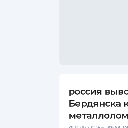
россия выво
Бердянска 
металлолом
28.12.2023, 15:34
—
Казна и По