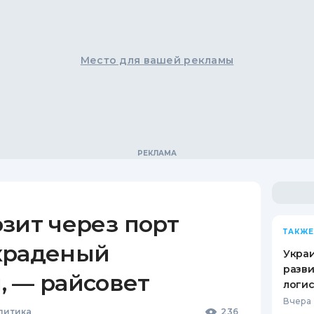
Место для вашей рекламы
зит через порт
ТАКЖЕ
краденый
Украи
разви
, — райсовет
логис
Вчера 
литика
236