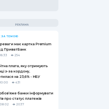
 ЗА ТЕМОЮ
ереваги має картка Premium
від ПриватБанк
16:33
254
ітна плата, яку отримують
нці з-за кордону,
тилася на 23,6% - НБУ
10:00
431
обов’яже банки інформувати
тів про статус платежів
08:02
2037