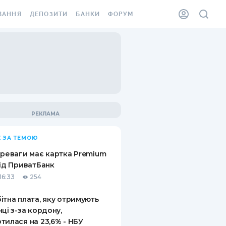
ВАННЯ
ДЕПОЗИТИ
БАНКИ
ФОРУМ
ІЛКА
ВСІ ДЕПОЗИТИ
ВСІ БАНКИ
АННЯ ЖИТЛА ВІД
ДЕПОЗИТИ В USD
ВІДГУКИ ПРО БАНКИ
 ШАХЕДІВ
ДЕПОЗИТИ В EUR
МІКРОФІНАНСОВІ
ХОВКА ЗА КОРДОН
ОРГАНІЗАЦІЇ
БОНУС ДО ДЕПОЗИТІВ
ВІДГУКИ ПРО МФО
УМОВИ АКЦІЇ
КАРТА
 ЗА ТЕМОЮ
ПИТАННЯ ТА ВІДПОВІДІ
ННА ВІНЬЄТКА
ереваги має картка Premium
ДЕПОЗИТНИЙ КАЛЬКУЛЯТОР
від ПриватБанк
 СПІВРОБІТНИКІВ
16:33
254
ПУТІВНИКИ ПО
SSISTANCE
ЗАОЩАДЖЕННЯМ
ітна плата, яку отримують
нці з-за кордону,
АННЯ ВІД
тилася на 23,6% - НБУ
Х ВИПАДКІВ