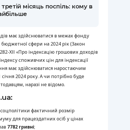
третій місяць поспіль: кому в
найбільше
одів має здійснюватися в межах фонду
 бюджетної сфери на 2024 рік (Закон
282-ХІІ «Про індексацію грошових доходів
індексу споживчих цін для індексації
ння має здійснюватися наростаючим
січня 2024 року. А чи потрібно буде
одавцям, наразі не відомо.
.ua:
соцполітики фактичний розмір
уму для працездатних осіб у цінах
клав
7782 гривні
;