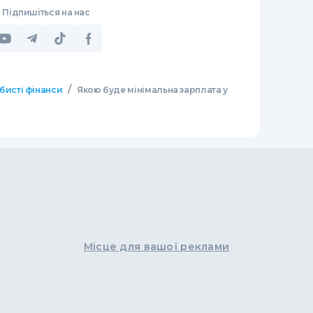
Підпишіться на нас
/
бисті фінанси
Якою буде мінімальна зарплата у
Місце для вашої реклами