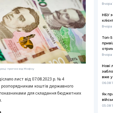
Вчора 
РЕЙТИНГ ДЕБЕТОВИХ
ПУТІВНИ
КАРТОК
СТРАХУ
НБУ з
клієн
ЩОМІСЯЧНИЙ ОГЛЯД
ВСІ СТРА
Вчора 
КЕШБЕКУ
СТРАХОВ
Топ-5
ПУТІВНИКИ ПО
приві
БАНКІВСЬКИХ КАРТКАХ
ВІДГУКИ
КОМПАНІ
отрим
Вчора 
ДОСТАВК
Нові 
КОНТАКТ
році: прогноз від Мінфіну
забло
вже у
діслало лист від
07.08.2023
р. № 4
06.08 1
м розпорядникам коштів державного
показниками для складання бюджетних
Як пр
війсь
.
05.08 1
ь