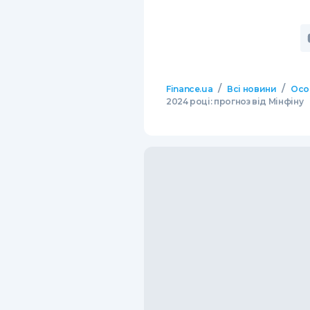
/
/
Finance.ua
Всі новини
Осо
2024 році: прогноз від Мінфіну