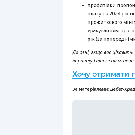
профспілки пропон
плату на 2024 рік 
прожиткового міні
урахуванням прогно
рік (за попередні
До речі, якщо вас цікавит
порталу Finance.ua можна 
Хочу отримати 
За матеріалами:
Дебет-кре