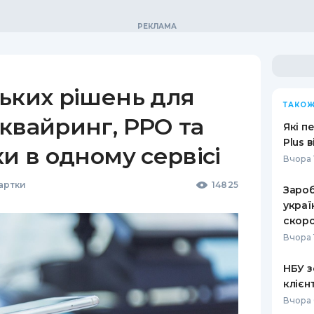
ьких рішень для
ТАКОЖ
квайринг, РРО та
Які п
Plus 
ки в одному сервісі
Вчора 
Картки
14825
Зароб
украї
скоро
Вчора 
НБУ з
клієн
Вчора 