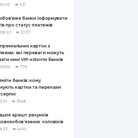
10:00
431
КИ ПО
ВАННЮ
обов’яже банки інформувати
тів про статус платежів
ХОВІ ПОЛІСИ
08:02
2037
І КОМПАНІЇ
 преміальних карток з
леями: які переваги можуть
 ПРО СТРАХОВІ
Ї
ати нині VIP-клієнти банків
06:50
776
А І ОПЛАТА
ліміти банків: кому
И
кують картки та перекази
 серпні
3:10
3548
ацює арешт рахунків
ковозобов’язаних чоловіків
6:33
14145