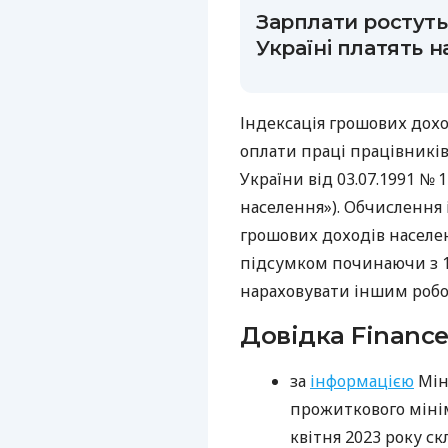
Зарплати ростуть 
Україні платять 
Індексація грошових дох
оплати праці працівників
України від
03.07.1991
№ 1
населення»). Обчислення 
грошових доходів населе
підсумком починаючи з 1 
нараховувати іншим робот
Довідка Finance
за
інформацією
Мін
прожиткового мінім
квітня 2023 року с