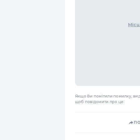
Місц
Якщо Ви помітили помилку, виді
щоб повідомити про це.
П