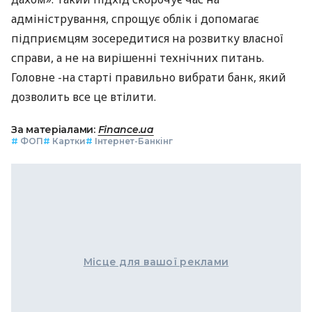
адміністрування, спрощує облік і допомагає
підприємцям зосередитися на розвитку власної
справи, а не на вирішенні технічних питань.
Головне -на старті правильно вибрати банк, який
дозволить все це втілити.
За матеріалами:
Finance.ua
#
ФОП
#
Картки
#
Інтернет-Банкінг
Місце для вашої реклами