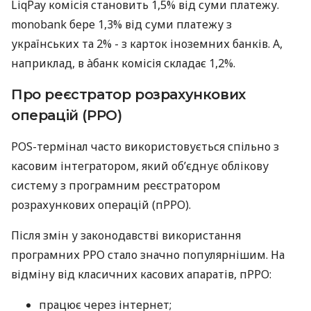
LiqPay комісія становить 1,5% від суми платежу.
monobank бере 1,3% від суми платежу з
українських та 2% - з карток іноземних банків. А,
наприклад, в àбанк комісія складає 1,2%.
Про реєстратор розрахункових
операцій (РРО)
POS-термінал часто використовується спільно з
касовим інтегратором, який об’єднує облікову
систему з програмним реєстратором
розрахункових операцій (пРРО).
Після змін у законодавстві використання
програмних РРО стало значно популярнішим. На
відміну від класичних касових апаратів, пРРО:
працює через інтернет;