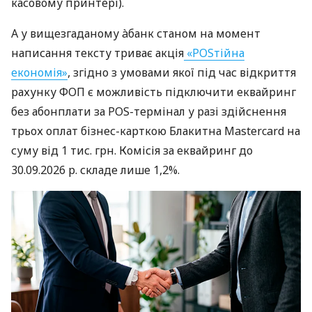
касовому принтері).
А у вищезгаданому àбанк станом на момент
написання тексту триває акція
«POSтійна
економія»
, згідно з умовами якої під час відкриття
рахунку ФОП є можливість підключити еквайринг
без абонплати за POS-термінал у разі здійснення
трьох оплат бізнес-карткою Блакитна Mastercard на
суму від 1 тис. грн. Комісія за еквайринг до
30.09.2026 р. складе лише 1,2%.