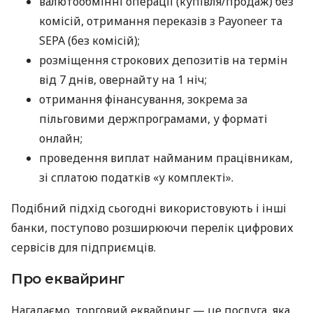
валютообмінні операції (купівля/продаж) без
комісій, отримання переказів з Payoneer та
SEPA (без комісій);
розміщення строкових депозитів на термін
від 7 днів, овернайту на 1 ніч;
отримання фінансування, зокрема за
пільговими держпрограмами, у форматі
онлайн;
проведення виплат найманим працівникам,
зі сплатою податків «у комплекті».
Подібний підхід сьогодні використовують і інші
банки, поступово розширюючи перелік цифрових
сервісів для підприємців.
Про еквайринг
Нагадаємо, торговий еквайринг — це послуга, яка