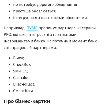
не потребує дорогого обладнання;
простіше оновлюється;
інтегрується з платіжними рішеннями.
Наприклад,
ПУМБ
пропонує партнерські сервіси
РРО, які вже інтегровані з платіжними
інструментами банку. На поточний момент банк
співпрацює з 6 партнерами:
E-чек;
CheckBox;
SM-POS;
Cashalot;
ВчасноКаса;
СмартКаса.
Про бізнес-картки