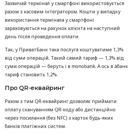
Зазвичай термінал у смартфоні використовується
разом з касовим інтегратором. Кошти у випадку
використання термінала у смартфоні
зараховуються на рахунок клієнта на наступний
день після проведення оплати.
Так, у ПриватБанк така послуга коштуватиме 1,3%
від суми операцій. Такий самий тариф — 1,3% від
суми операцій — беруть і в monobank. А ось в àбанк
тариф становить 1,2%.
Про QR-еквайринг
Разом з тим QR-еквайринг дозволяє приймати
оплату скануванням QR-коду або дистанційно
через посилання (без NFC) з карток будь-яких
банків платіжних систем.