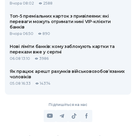
Вчора 08:02
2588
Топ-5 преміальних карток з привілеями: які
переваги можуть отримати нині VIP-клієнти
банків
Вчора 06:50
890
Нові ліміти банків: кому заблокують картки та
перекази вже у серпні
06.08 13:10
3986
Як працює арешт рахунків військовозобов’язаних
чоловіків
05.08 16:33
14374
Підпишіться на нас