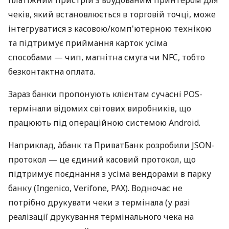
платіжний пристрій з вбудованим принтером для
чеків, який встановлюється в торговій точці, може
інтегруватися з касовою/комп'ютерною технікою
та підтримує приймання карток усіма
способами — чип, магнітна смуга чи NFC, тобто
безконтактна оплата.
Зараз банки пропонують клієнтам сучасні POS-
термінали відомих світових виробників, що
працюють під операційною системою Android.
Наприклад, àбанк та ПриватБанк розробили JSON-
протокол — це єдиний касовий протокол, що
підтримує поєднання з усіма вендорами в парку
банку (Ingenico, Verifone, PAX). Водночас не
потрібно друкувати чеки з термінала (у разі
реалізації друкування термінального чека на