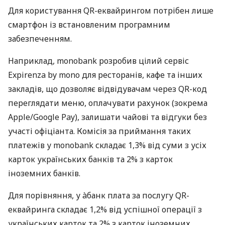
Для користування QR-еквайрингом потрібен лише
смартфон із встановленим програмним
забезпеченням.
Наприклад, monobank розробив цілий сервіс
Expirenza by mono для ресторанів, кафе та інших
закладів, що дозволяє відвідувачам через QR-код
переглядати меню, оплачувати рахунок (зокрема
Apple/Google Pay), залишати чайові та відгуки без
участі офіціанта. Комісія за приймання таких
платежів у monobank складає 1,3% від суми з усіх
карток українських банків та 2% з карток
іноземних банків.
Для порівняння, у àбанк плата за послугу QR-
еквайринга складає 1,2% від успішної операції з
українських карток та 2% з карток іноземних