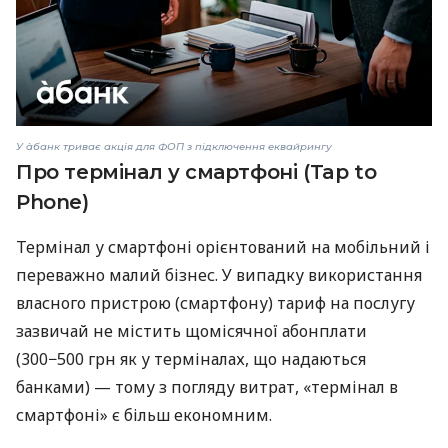
У àбанк триває акція для ФОП з підключення еквайрингу
Про термінал у смартфоні (Tap to
Phone)
Термінал у смартфоні орієнтований на мобільний і
переважно малий бізнес. У випадку використання
власного пристрою (смартфону) тариф на послугу
зазвичай не містить щомісячної абонплати
(300−500 грн як у терміналах, що надаються
банками) — тому з погляду витрат, «термінал в
смартфоні» є більш економним.