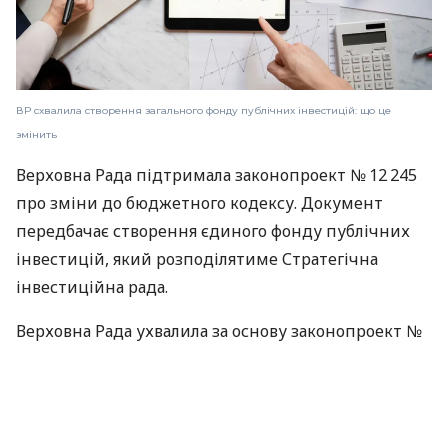
ВР схвалила створення загального фонду публічних інвестицій: що це
змінить
Верховна Рада підтримала законопроект № 12 245
про зміни до бюджетного кодексу. Документ
передбачає створення єдиного фонду публічних
інвестицій, який розподілятиме Стратегічна
інвестиційна рада.
Верховна Рада ухвалила за основу законопроект №
12 245 про внесення змін у бюджетний кодекс
щодо порядку розподілу інвестиційних проектів.
Створюється єдиний фонд публічних інвестицій,
кошти якого розподілятиме Стратегічна