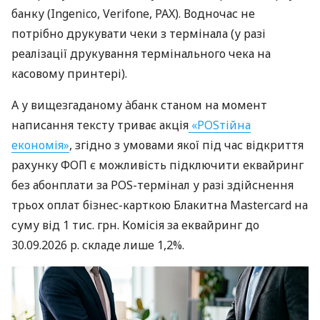
банку (Ingenico, Verifone, PAX). Водночас не
потрібно друкувати чеки з термінала (у разі
реалізації друкування термінального чека на
касовому принтері).
А у вищезгаданому àбанк станом на момент
написання тексту триває акція
«POSтійна
економія»
, згідно з умовами якої під час відкриття
рахунку ФОП є можливість підключити еквайринг
без абонплати за POS-термінал у разі здійснення
трьох оплат бізнес-карткою Блакитна Mastercard на
суму від 1 тис. грн. Комісія за еквайринг до
30.09.2026 р. складе лише 1,2%.