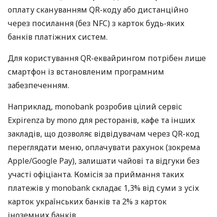
оплату скануванням QR-коду або дистанційно
через посилання (без NFC) з карток будь-яких
банків платіжних систем.
Для користування QR-еквайрингом потрібен лише
смартфон із встановленим програмним
забезпеченням.
Наприклад, monobank розробив цілий сервіс
Expirenza by mono для ресторанів, кафе та інших
закладів, що дозволяє відвідувачам через QR-код
переглядати меню, оплачувати рахунок (зокрема
Apple/Google Pay), залишати чайові та відгуки без
участі офіціанта. Комісія за приймання таких
платежів у monobank складає 1,3% від суми з усіх
карток українських банків та 2% з карток
іноземних банків.