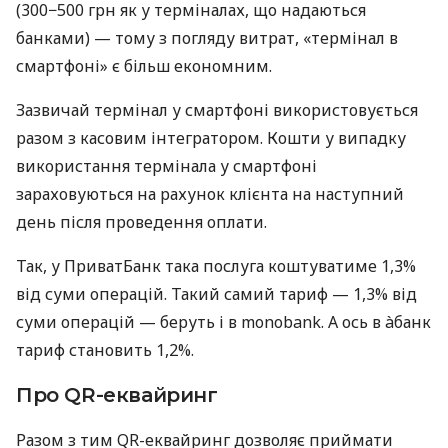
(300−500 грн як у терміналах, що надаються
банками) — тому з погляду витрат, «термінал в
смартфоні» є більш економним.
Зазвичай термінал у смартфоні використовується
разом з касовим інтегратором. Кошти у випадку
використання термінала у смартфоні
зараховуються на рахунок клієнта на наступний
день після проведення оплати.
Так, у ПриватБанк така послуга коштуватиме 1,3%
від суми операцій. Такий самий тариф — 1,3% від
суми операцій — беруть і в monobank. А ось в àбанк
тариф становить 1,2%.
Про QR-еквайринг
Разом з тим QR-еквайринг дозволяє приймати