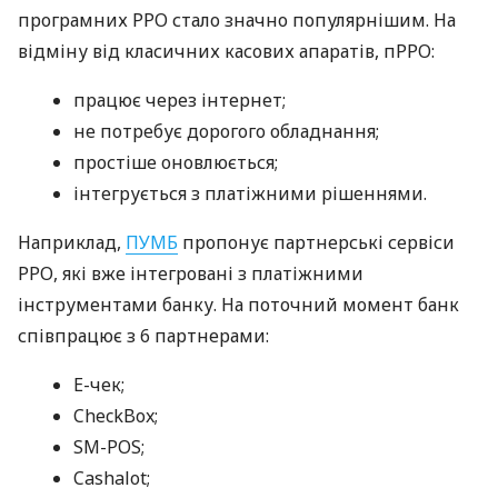
програмних РРО стало значно популярнішим. На
відміну від класичних касових апаратів, пРРО:
працює через інтернет;
не потребує дорогого обладнання;
простіше оновлюється;
інтегрується з платіжними рішеннями.
Наприклад,
ПУМБ
пропонує партнерські сервіси
РРО, які вже інтегровані з платіжними
інструментами банку. На поточний момент банк
співпрацює з 6 партнерами:
E-чек;
CheckBox;
SM-POS;
Cashalot;