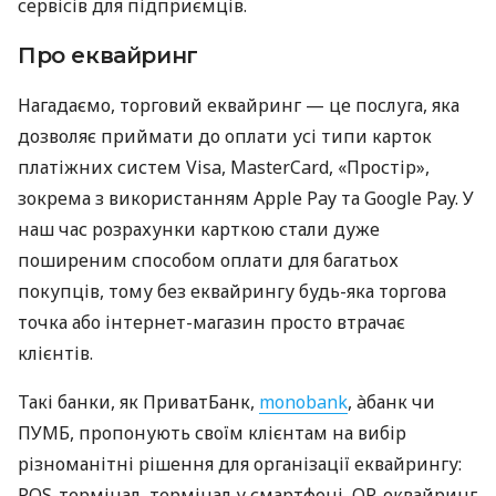
сервісів для підприємців.
Про еквайринг
Нагадаємо, торговий еквайринг — це послуга, яка
дозволяє приймати до оплати усі типи карток
платіжних систем Visa, MasterCard, «Простір»,
зокрема з використанням Apple Pay та Google Pay. У
наш час розрахунки карткою стали дуже
поширеним способом оплати для багатьох
покупців, тому без еквайрингу будь-яка торгова
точка або інтернет-магазин просто втрачає
клієнтів.
Такі банки, як ПриватБанк,
monobank
, àбанк чи
ПУМБ, пропонують своїм клієнтам на вибір
різноманітні рішення для організації еквайрингу:
POS-термінал, термінал у смартфоні, QR-еквайринг