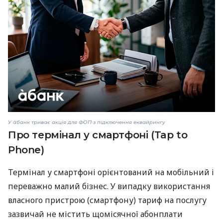
У àбанк триває акція для ФОП з підключення еквайрингу
Про термінал у смартфоні (Tap to
Phone)
Термінал у смартфоні орієнтований на мобільний і
переважно малий бізнес. У випадку використання
власного пристрою (смартфону) тариф на послугу
зазвичай не містить щомісячної абонплати