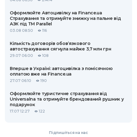
Оформлюйте Автоцивілку на Finance.ua
Страхування та отримуйте знижку на пальне від
АЗК під ТМ Parallel
03.08 08:50
116
Кількість договорів обов’язкового
автострахування сягнула майже 3,7 млн грн
29.07 06:00
108
Вперше в Україні: автоцивілка з помісячною
оплатою вже на Finance.ua
27.07 06:10
190
Оформлюйте туристичне страхування від
Universalna та отримуйте брендований рушник у
подарунок
17.07 12:27
122
Підпишіться на нас