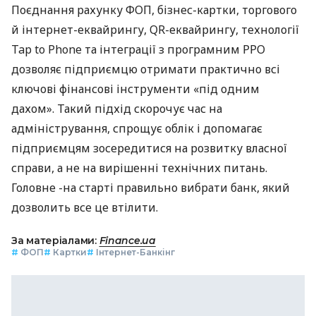
Поєднання рахунку ФОП, бізнес-картки, торгового
й інтернет-еквайрингу, QR-еквайрингу, технології
Tap to Phone та інтеграції з програмним РРО
дозволяє підприємцю отримати практично всі
ключові фінансові інструменти «під одним
дахом». Такий підхід скорочує час на
адміністрування, спрощує облік і допомагає
підприємцям зосередитися на розвитку власної
справи, а не на вирішенні технічних питань.
Головне -на старті правильно вибрати банк, який
дозволить все це втілити.
За матеріалами:
Finance.ua
#
ФОП
#
Картки
#
Інтернет-Банкінг