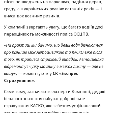
після пошкоджень на парковках, падіння дерев,
граду, а в українських реаліях останніх років — і
внаслідок воєнних ризиків.
У компанії звертають увагу, що багато водіїв досі
переоцінюють можливості поліса ОСЦПВ.
«
На практиці ми бачимо, що деякі водії дізнаються
про різницю між Автоцивілкою та КАСКО вже після
того, як трапився страховий випадок. Автоцивілка
відремонтує чужу машину в межах ліміту — але не
вашу
», — коментують у
СК «Експрес
Страхування»
.
Саме тому, зазначають експерти Компанії, дедалі
більшого значення набуває добровільне
страхування КАСКО, яке забезпечує фінансовий
захист власного автомобіля незалежно від