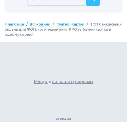
/
/
/
Finance.ua
Всі новини
Фінтех і Картки
ТОП банківських
рішень для ФОП: коли еквайринг, РРО та бізнес-картки в
одному сервісі
Місце для вашої реклами