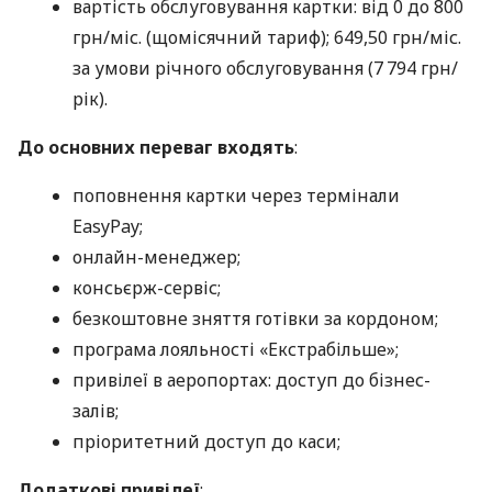
вартість обслуговування картки: від 0 до 800
грн/міс. (щомісячний тариф); 649,50 грн/міс.
за умови річного обслуговування (7 794 грн/
рік).
До основних переваг входять
:
поповнення картки через термінали
EasyPay;
онлайн-менеджер;
консьєрж-сервіс;
безкоштовне зняття готівки за кордоном;
програма лояльності «Екстрабільше»;
привілеї в аеропортах: доступ до бізнес-
залів;
пріоритетний доступ до каси;
Додаткові привілеї
: