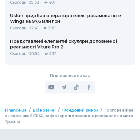
Сьогодні 05:33
401
Uklon придбав оператора електросамокатів e-
Wings за 97,6 млн грн
Сьогодні 02:41
209
Представлені елегантні окуляри доповненої
реальності Viture Pro 2
Сьогодні 00:54
432
Підпишіться на нас
/
/
/
Finance.ua
Всі новини
Фондовий ринок
Торгова війна:
як євро, акції США, нафта і крипторинок відреагували на мита
Трампа