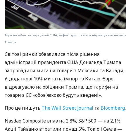
Торгова війна: як євро, акції США, нафта і крипторинок відреагували на мита
Трампа
Світові ринки обвалилися після рішення
адміністрації президента США Дональда Трампа
запровадити мита на товари з Мексики та Канади,
й додаткові 10% мита на імпорт з Китаю. Євро
відреагувало на обіцянки Трампа, що тарифи на
товари з ЄС «обовʼязково будуть введені».
Про це пишуть
The Wall Street Journal
та
Bloomberg
.
Nasdaq Composite впав на 2,8%, S&P 500 — на 2,1%.
Акції Тайваню втратили понад 5%, Токіо і Сеула —