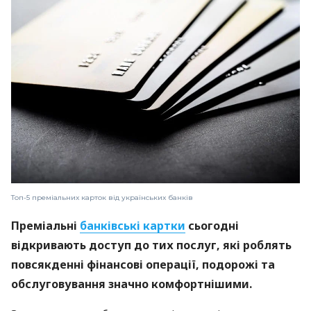
Топ-5 преміальних карток від українських банків
Преміальні
банківські картки
сьогодні
відкривають доступ до тих послуг, які роблять
повсякденні фінансові операції, подорожі та
обслуговування значно комфортнішими.