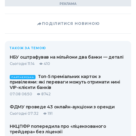
ПОДІЛИТИСЯ НОВИНОЮ
ТАКОЖ ЗА ТЕМОЮ
НБУ оштрафував на мільйони два банки — деталі
Сьогодні 11:14
410
Топ-5 преміальних карток з
ПАРТНЕРСЬКА
привілеями: які переваги можуть отримати нині
VIP-клієнти банків
07.08 06:50
8742
ФДМУ проведе 43 онлайн-аукціони з оренди
Сьогодні 07:32
191
НКЦПФР попередила про «ліцензованого
трейдера» без ліцензії