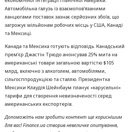
економічної інтеграції Північної Америки.
Автомобільна галузь із взаємопов’язаними
ланцюгами поставок зазнає серйозних збоїв, що
загрожує мільйонам робочих місць у США, Канаді
та Мексиці.
Канада та Мексика готують відповідь. Канадський
прем’єр Джастін Трюдо анонсував 25% мита на
американські товари загальною вартістю $105
млрд, включно з алкоголем, автомобілями,
сільгосппродукцією та сталлю. Президентка
Мексики Клаудія Шейнбаум планує «карусельні»
тарифи для створення невизначеності серед
американських експортерів.
Допоможіть нам зробити контент ще кориснішим
для вас! Finance.ua створив невеличке опитування,