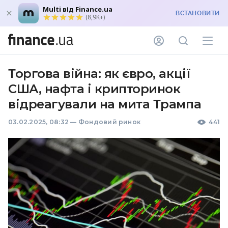
Multi від Finance.ua
ВСТАНОВИТИ
(8,9K+)
Торгова війна: як євро, акції
США, нафта і крипторинок
відреагували на мита Трампа
03.02.2025, 08:32
—
Фондовий ринок
441