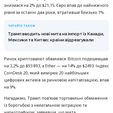
знизився на 2% до $21,15. Євро впав до найнижчого
рівня за останні два роки, втративши близько 1%.
ЧИТАЙТЕ ТАКОЖ
Трамп вводить нові мита на імпорт із Канади,
Мексики та Китаю: країни відреагували
Ринок криптовалют обвалився: Bitcoin подешевшав
на 3,2% до $93 893, а Ether — на 14% до $2493. Індекс
CoinDesk 20, який вимірює 20 найбільших
цифрових активів за ринковою капіталізацією, впав
на 9%.
Нагадаємо, Трамп пов’язав торговельні обмеження
із боротьбою з нелегальною міграцією та
наркотрафіком, заявивши, що мита