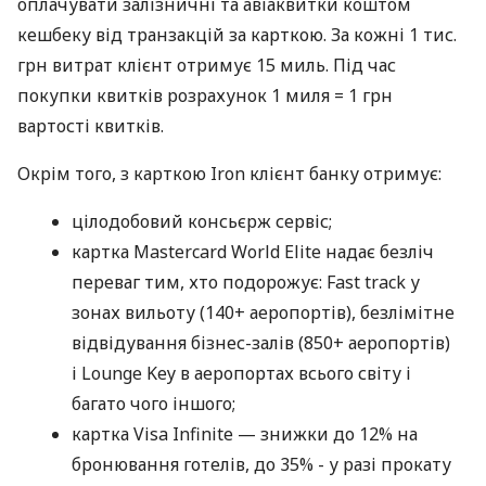
оплачувати залізничні та авіаквитки коштом
кешбеку від транзакцій за карткою. За кожні 1 тис.
грн витрат клієнт отримує 15 миль. Під час
покупки квитків розрахунок 1 миля = 1 грн
вартості квитків.
Окрім того, з карткою Iron клієнт банку отримує:
цілодобовий консьєрж сервіс;
картка Mastercard World Elite надає безліч
переваг тим, хто подорожує: Fast track у
зонах вильоту (140+ аеропортів), безлімітне
відвідування бізнес-залів (850+ аеропортів)
і Lounge Key в аеропортах всього світу і
багато чого іншого;
картка Visa Infinite — знижки до 12% на
бронювання готелів, до 35% - у разі прокату