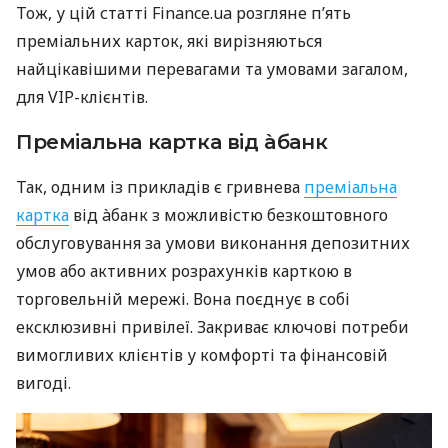
Тож, у цій статті Finance.ua розгляне п’ять
преміальних карток, які вирізняються
найцікавішими перевагами та умовами загалом,
для VIP-клієнтів.
Преміальна картка від àбанк
Так, одним із прикладів є гривнева
преміальна
картка
від àбанк з можливістю безкоштовного
обслуговування за умови виконання депозитних
умов або активних розрахунків карткою в
торговельній мережі. Вона поєднує в собі
ексклюзивні привілеї. Закриває ключові потреби
вимогливих клієнтів у комфорті та фінансовій
вигоді.