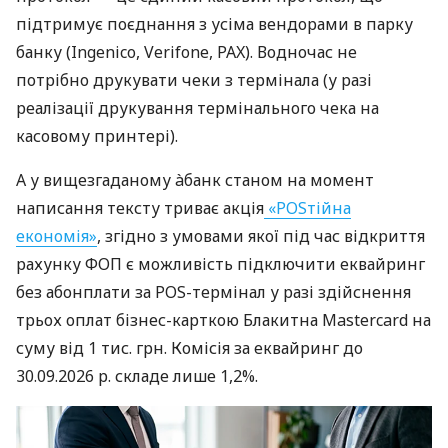
підтримує поєднання з усіма вендорами в парку
банку (Ingenico, Verifone, PAX). Водночас не
потрібно друкувати чеки з термінала (у разі
реалізації друкування термінального чека на
касовому принтері).
А у вищезгаданому àбанк станом на момент
написання тексту триває акція
«POSтійна
економія»
, згідно з умовами якої під час відкриття
рахунку ФОП є можливість підключити еквайринг
без абонплати за POS-термінал у разі здійснення
трьох оплат бізнес-карткою Блакитна Mastercard на
суму від 1 тис. грн. Комісія за еквайринг до
30.09.2026 р. складе лише 1,2%.