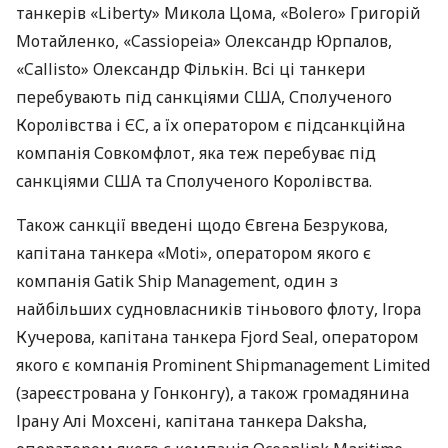
танкерів «Liberty» Микола Цома, «Bolero» Григорій
Мотайленко, «Cassiopeia» Олександр Юрпалов,
«Callisto» Олександр Фількін. Всі ці танкери
перебувають під санкціями США, Сполученого
Королівства і ЄС, а їх оператором є підсанкційна
компанія Совкомфлот, яка теж перебуває під
санкціями США та Сполученого Королівства.
Також санкції введені щодо Євгена Безрукова,
капітана танкера «Moti», оператором якого є
компанія Gatik Ship Management, один з
найбільших судновласників тіньового флоту, Ігора
Кучерова, капітана танкера Fjord Seal, оператором
якого є компанія Prominent Shipmanagement Limited
(зареєстрована у Гонконгу), а також громадянина
Ірану Алі Мохсені, капітана танкера Daksha,