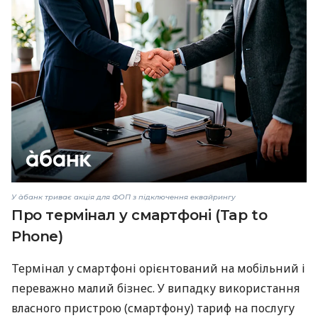
У àбанк триває акція для ФОП з підключення еквайрингу
Про термінал у смартфоні (Tap to
Phone)
Термінал у смартфоні орієнтований на мобільний і
переважно малий бізнес. У випадку використання
власного пристрою (смартфону) тариф на послугу