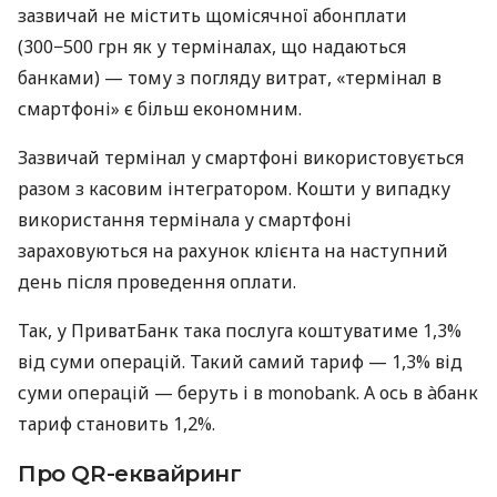
зазвичай не містить щомісячної абонплати
(300−500 грн як у терміналах, що надаються
банками) — тому з погляду витрат, «термінал в
смартфоні» є більш економним.
Зазвичай термінал у смартфоні використовується
разом з касовим інтегратором. Кошти у випадку
використання термінала у смартфоні
зараховуються на рахунок клієнта на наступний
день після проведення оплати.
Так, у ПриватБанк така послуга коштуватиме 1,3%
від суми операцій. Такий самий тариф — 1,3% від
суми операцій — беруть і в monobank. А ось в àбанк
тариф становить 1,2%.
Про QR-еквайринг