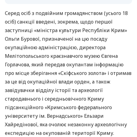
Серед осіб з подвійним громадянством (усього 18
осіб) санкції введені, зокрема, щодо першої
заступниці «міністра культури Республіки Крим»
Ольги Бурової, призначеної на цю посаду
окупаційною адміністрацією, директора
Мелітопольського краєзнавчого музею Євгена
Горлачова, який передав окупантам інформацію
про місце зберігання «Скіфського золота» і отримав
за це від окупаційної влади орден, а також
завідувачки відділу історії та археології
стародавнього і середньовічного Криму
підсанкційного «Кримського федерального
університету ім. Вернадського» Ельзари
Хайредінової, яка очолює незаконну археологічну
експедицію на окупованій території Криму.