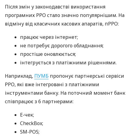
Після змін у законодавстві використання
програмних РРО стало значно популярнішим. На
відміну від класичних касових апаратів, пРРО:
працює через інтернет;
не потребує дорогого обладнання;
простіше оновлюється;
інтегрується з платіжними рішеннями.
Наприклад,
ПУМБ
пропонує партнерські сервіси
РРО, які вже інтегровані з платіжними
інструментами банку. На поточний момент банк
співпрацює з 6 партнерами:
E-чек;
CheckBox;
SM-POS;