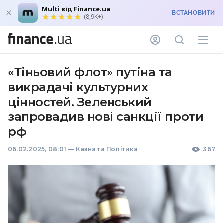
Multi від Finance.ua
ВСТАНОВИТИ
(8,9K+)
«Тіньовий флот» путіна та
викрадачі культурних
цінностей. Зеленський
запровадив нові санкції проти
рф
06.02.2025, 08:01
—
Казна та Політика
367