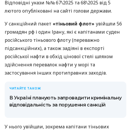
Відповідні укази №№ 67\2025 та 68\2025 від 5
лютого опубліковані на сайті голови держави.
У санкційний пакет
«тіньовий флот»
увійшли 56
громадян рф і один Ірану, які є капітанами суден
російського тіньового флоту (переважно
підсанкційних), а також задіяні в експорті
російської нафти в обхід цінової стелі шляхом
здійснення перевалок нафти у морі та
застосування інших протиправних заходів.
ЧИТАЙТЕ ТАКОЖ
В Україні планують запровадити кримінальну
відповідальність за порушення санкцій
У нього увійшли, зокрема капітани тіньових