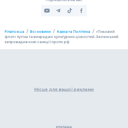
/
/
/
Finance.ua
Всі новини
Казна та Політика
«Тіньовий
флот» путіна та викрадачі культурних цінностей. Зеленський
запровадив нові санкції проти рф
Місце для вашої реклами