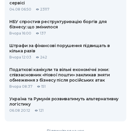
сервісі
04.08 06:50
23117
НБУ спростив реструктуризацію боргів для
бізнесу: що змінилося
Вчора 16:00
137
Штрафи за фінансові порушення підвищать в
кілька разів
Вчора 12:03
242
Податкові канікули та вільні економічні зони:
співзасновник «Нової пошти» закликав зняти
обмеження з бізнесу після російських атак
Вчора 08:37
151
Україна та Румунія розвиватимуть альтернативну
логістику
06.08 20:12
121
Підпишіться на нас