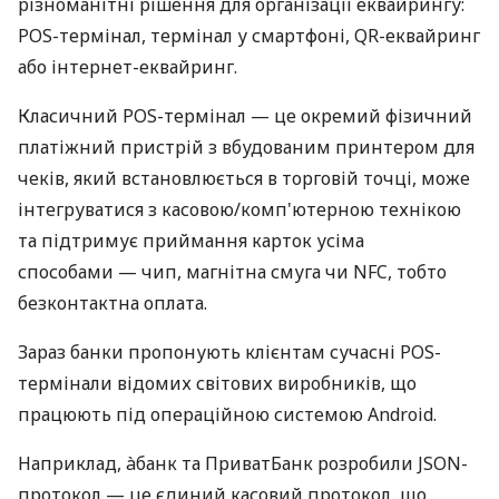
різноманітні рішення для організації еквайрингу:
POS-термінал, термінал у смартфоні, QR-еквайринг
або інтернет-еквайринг.
Класичний POS-термінал — це окремий фізичний
платіжний пристрій з вбудованим принтером для
чеків, який встановлюється в торговій точці, може
інтегруватися з касовою/комп'ютерною технікою
та підтримує приймання карток усіма
способами — чип, магнітна смуга чи NFC, тобто
безконтактна оплата.
Зараз банки пропонують клієнтам сучасні POS-
термінали відомих світових виробників, що
працюють під операційною системою Android.
Наприклад, àбанк та ПриватБанк розробили JSON-
протокол — це єдиний касовий протокол, що