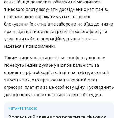
санкцій, що дозволить обмежити можливості
тіньового флоту залучати досвідчених капітанів,
оскільки вони наражатимуться на ризик
блокування їх активів та заборони на в’їзд до низки
країн. Це підвищить витрати тіньового флоту та
ускладнить його операційну діяльність», —
йдеться в повідомленні.
Таким чином капітани тіньового флоту вперше
понесуть індивідуальну відповідальність за
сприяння рф в обході стелі цін на нафту, а санкції
змусять тих, хто працює на танкерний флот
агресора, платити за це особисту ціну, і ускладнить
для рф пошук нових капітанів для своїх суден.
ЧИТАЙТЕ ТАКОЖ
Зеленський заявив про розкриття тіньових