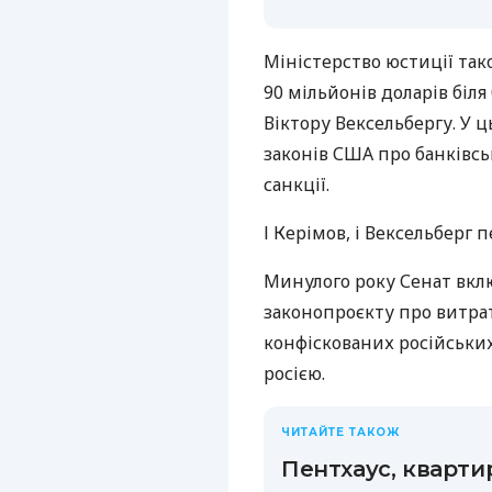
Міністерство юстиції так
90 мільйонів доларів біля 
Віктору Вексельбергу. У
законів США про банківсь
санкції.
І Керімов, і Вексельберг
Минулого року Сенат вкл
законопроєкту про витрат
конфіскованих російських 
росією.
ЧИТАЙТЕ ТАКОЖ
Пентхаус, квартир