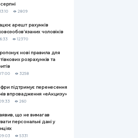
 серпні
КИ ПО
13:10
2809
ВАННЮ
ацює арешт рахунків
ХОВІ ПОЛІСИ
ковозобов’язаних чоловіків
6:33
12370
І КОМПАНІЇ
ропонує нові правила для
 ПРО СТРАХОВІ
Ї
тівкових розрахунків та
итів
А І ОПЛАТА
07:00
3258
И
фри підтримує перенесення
нів впровадження «еАкцизу»
09:33
260
аявив, що не вимагав
вати персональні дані у
нціях
09:03
5331