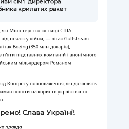
иви сім'ї директора
бника крилатих ракет
 які Міністерство юстиції США
 від початку війни, — літак Gulfstream
літак Boeing (350 млн доларів),
з п’яти підставних компаній і анонімного
російським мільярдером Романом
ід Конгресу повноваження, які дозволять
имані кошти на користь українського
о.
ремо! Слава Україні!
ка правда