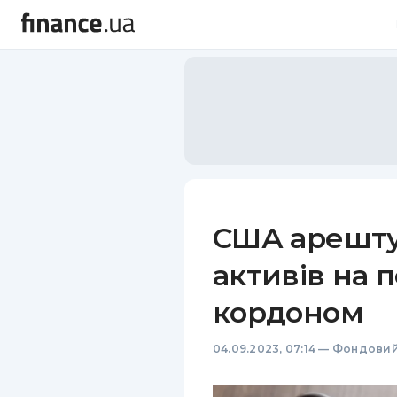
США арешту
активів на 
кордоном
04.09.2023, 07:14
—
Фондовий