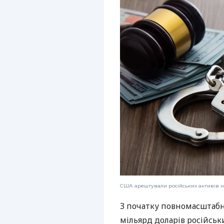
США арештували російських активів н
З початку повномасштабн
мільярд доларів російськ