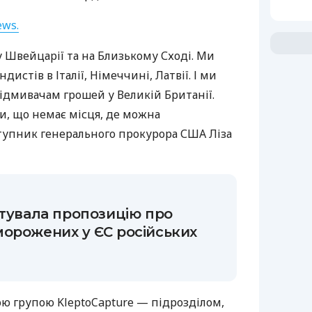
ews.
 Швейцарії та на Близькому Сході. Ми
истів в Італії, Німеччині, Латвії. І ми
ідмивачам грошей у Великій Британії.
и, що немає місця, де можна
ступник генерального прокурора США Ліза
отувала пропозицію про
орожених у ЄС російських
ою групою KleptoCapture — підрозділом,