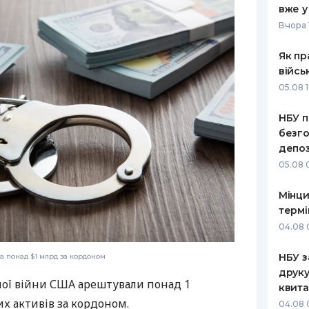
вже у
РЕЙТИНГ ДЕБЕТОВИХ
ПУТІВНИ
Вчора 
КАРТОК
СТРАХУ
Як пр
ЩОМІСЯЧНИЙ ОГЛЯД
ВСІ СТРА
війсь
КЕШБЕКУ
05.08 1
СТРАХОВ
ПУТІВНИКИ ПО
НБУ п
БАНКІВСЬКИХ КАРТКАХ
ВІДГУКИ
КОМПАНІ
безго
депоз
ДОСТАВК
05.08 
КОНТАКТ
Мінци
термі
04.08 
НБУ з
а понад $1 млрд за кордоном
друку
ої війни США арештували понад 1
квита
их активів за кордоном.
04.08 