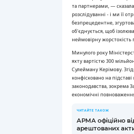
та партнерами, — сказала
розслідуванні - і ми її о
безпрецедентне, згуртов
об'єднується, щоб ізолюв
неймовірну жорстокість п
Минулого року Міністерст
яхту вартістю 300 мільйон
Сулейману Керімову. Згід
конфісковано на підстав
законодавства, зокрема 
економічні повноваження
ЧИТАЙТЕ ТАКОЖ
АРМА офіційно ві
арештованих акти