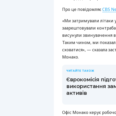
Про це повідомляє
CBS N
«Ми затримували літаки у
заарештовували контрабанд
висунули звинувачення в
Таким чином, ми показал
сховатися», — сказала за
Монако.
ЧИТАЙТЕ ТАКОЖ
Єврокомісія підг
використання зам
активів
Офіс Монако керує робоч