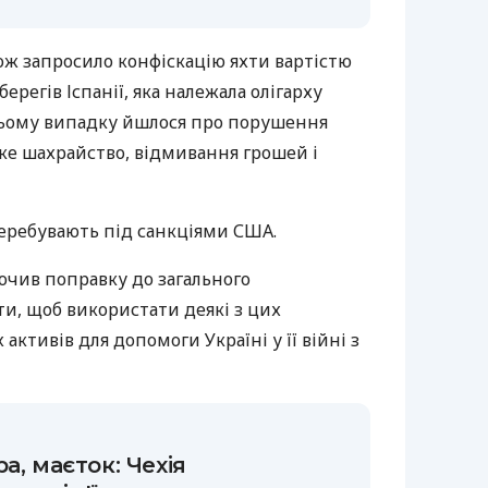
ож запросило конфіскацію яхти вартістю
берегів Іспанії, яка належала олігарху
 цьому випадку йшлося про порушення
ке шахрайство, відмивання грошей і
 перебувають під санкціями США.
ючив поправку до загального
и, щоб використати деякі з цих
активів для допомоги Україні у її війні з
а, маєток: Чехія