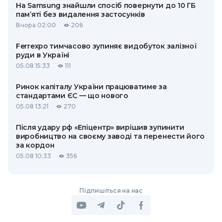
На Samsung знайшли спосіб повернути до 10 ГБ
пам’яті без видалення застосунків
Вчора 02:00
206
Ferrexpo тимчасово зупиняє видобуток залізної
руди в Україні
05.08 15:33
111
Ринок капіталу України працюватиме за
стандартами ЄС — що нового
05.08 13:21
270
Після удару рф «Епіцентр» вирішив зупинити
виробництво на своєму заводі та перенести його
за кордон
05.08 10:33
356
Підпишіться на нас