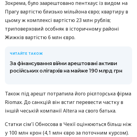
Зокрема, було заарештовано пентхаус із видом на
Прагу вартістю близько мільйона євро; квартиру в
цьому ж комплексі вартістю 23 млн рублів;
триповерховий особняк в історичному районі
Жижків вартістю 6 млн євро.
ЧИТАЙТЕ ТАКОЖ
За фінансування війни арештовані активи
російських олігархів на майже 190 млрд грн
Також під арешт потрапила його рієлторська фірма
Riomax. До санкцій він встиг перевести частку в
іншій чеській компанії Altera на свого батька.
Статки сім'ї Обносова в Чехії оцінюються більш ніж
у 100 млн крон (4,1 млн євро за поточним курсом).