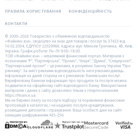
ПРАВИЛА КОРИСТУВАННЯ
КОНФІДЕНЦІЙНІСТЬ
КОНТАКТИ
© 2000–2026 Товариство з обмеженою відповідальністю
«Файненс.юа», свідоцтво на знак для товарів і послуг № 37423 від
16.02.2004, ЄДРПОУ 22929966. Адреса: вул. Миколи Грінченка, 4В, Київ,
Україна. Графік роботи: Пн–Пт 9:00–18:00.
ТОВ «Файненс.юа» – незалежний фінансовий портал. Матеріали з
позначками “Р”, “Партнерська”, “Промо”, “Акція”, “Думка”, “Спецпроєкт”,
“Партнерський проєкт” – це реклама, в розумінні Закону України “Про
рекламу”. За зміст реклами відповідальність несе рекламодавець.
Інформація на даній сторінці не є рекламою банківських послуг.
Верифіковану банком інформацію про продукти та послуги можна
подивитися на офіційному сайті відповідного банку. Використання
матеріалів і даних з сайту дозволено тільки з гіперпосиланням
https://finance.ua.
Ми не беремо плату за послуги підбору та порівняння фінансових
пропозицій в каталогах, і не надаємо послуги кредитування,
розміщення депозитів і страхування. Ваші особисті дані на сайті
захищені шифруванням AES-256.