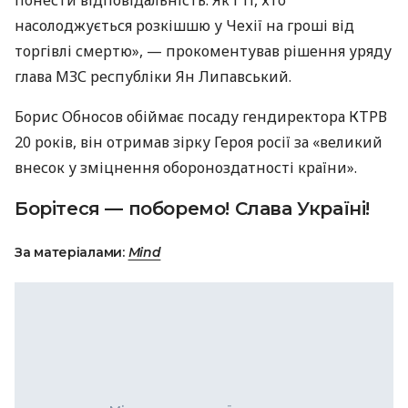
понести відповідальність. Як і ті, хто
насолоджується розкішшю у Чехії на гроші від
торгівлі смертю», — прокоментував рішення уряду
глава МЗС республіки Ян Липавський.
Борис Обносов обіймає посаду гендиректора КТРВ
20 років, він отримав зірку Героя росії за «великий
внесок у зміцнення обороноздатності країни».
Борітеся — поборемо! Слава Україні!
За матеріалами:
Mind