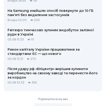
Вчора 06:44
119
На Samsung знайшли спосіб повернути до 10 ГБ
пам’яті без видалення застосунків
Вчора 02:00
206
Ferrexpo тимчасово зупиняє видобуток залізної
руди в Україні
05.08 15:33
111
Ринок капіталу України працюватиме за
стандартами ЄС — що нового
05.08 13:21
270
Після удару рф «Епіцентр» вирішив зупинити
виробництво на своєму заводі та перенести його
за кордон
05.08 10:33
356
Підпишіться на нас