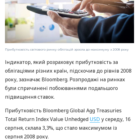
Прибутковість світового ринку облігацій зросла до максимуму з 2008 року
Індикатор, який розраховує прибутковість за
облігаціями різних країн, підскочив до рівнів 2008
року, зазначає Bloomberg. Розпродажі на ринках
були спричинені побоюваннями подальшого
підвищення ставок.
Прибутковість Bloomberg Global Agg Treasuries
Total Return Index Value Unhedged
USD
у середу, 16
серпня, склала 3,3%, що стало максимумом із
серпня 2008 року.