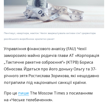
Пентхаус, квартира, маєток: Чехія заарештувала активи сім'ї директора
російського виробника крилатих ракет
Управління фінансового аналізу (FAU) Чехії
заморозило майно родичів глави АТ «Корпорація
„Тактичне ракетне озброєння“» (КТРВ) Бориса
Обносова. Йдеться про його доньку Ольгу та 37-
річного зятя Ростислава Зорикова, які нещодавно
потрапили під національні санкції країни.
Про це
пише
The Moscow Times з посиланням
на «Чеське телебачення».