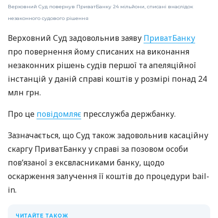
Верховний Суд повернув ПриватБанку 24 мільйони, списані внаслідок
незаконного судового рішення
Верховний Суд задовольнив заяву
ПриватБанку
про повернення йому списаних на виконання
незаконних рішень судів першої та апеляційної
інстанцій у даній справі коштів у розмірі понад 24
млн грн.
Про це
повідомляє
пресслужба держбанку.
Зазначається, що Суд також задовольнив касаційну
скаргу ПриватБанку у справі за позовом особи
повʼязаної з ексвласниками банку, щодо
оскарження залучення її коштів до процедури bail-
in.
ЧИТАЙТЕ ТАКОЖ