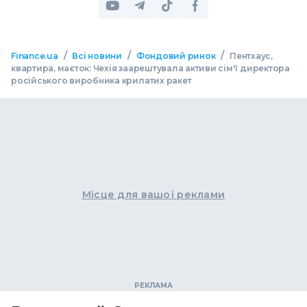
/
/
/
Finance.ua
Всі новини
Фондовий ринок
Пентхаус,
квартира, маєток: Чехія заарештувала активи сім'ї директора
російського виробника крилатих ракет
Місце для вашої реклами