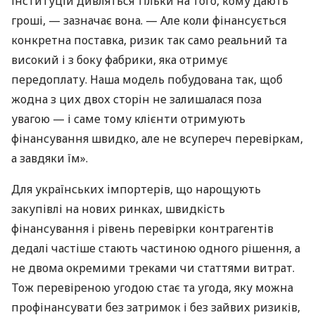
інституцій дивляться тільки на того, кому дають
гроші, — зазначає вона. — Але коли фінансується
конкретна поставка, ризик так само реальний та
високий і з боку фабрики, яка отримує
передоплату. Наша модель побудована так, щоб
жодна з цих двох сторін не залишалася поза
увагою — і саме тому клієнти отримують
фінансування швидко, але не всупереч перевіркам,
а завдяки їм».
Для українських імпортерів, що нарощують
закупівлі на нових ринках, швидкість
фінансування і рівень перевірки контрагентів
дедалі частіше стають частиною одного рішення, а
не двома окремими треками чи статтями витрат.
Тож перевіреною угодою стає та угода, яку можна
профінансувати без затримок і без зайвих ризиків,