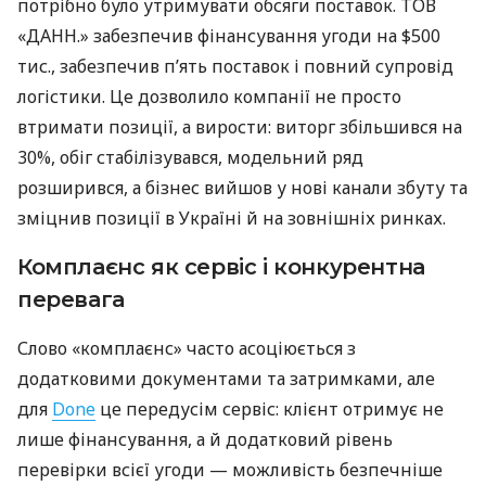
потрібно було утримувати обсяги поставок. ТОВ
«ДАНН.» забезпечив фінансування угоди на $500
тис., забезпечив п’ять поставок і повний супровід
логістики. Це дозволило компанії не просто
втримати позиції, а вирости: виторг збільшився на
30%, обіг стабілізувався, модельний ряд
розширився, а бізнес вийшов у нові канали збуту та
зміцнив позиції в Україні й на зовнішніх ринках.
Комплаєнс як сервіс і конкурентна
перевага
Слово «комплаєнс» часто асоціюється з
додатковими документами та затримками, але
для
Done
це передусім сервіс: клієнт отримує не
лише фінансування, а й додатковий рівень
перевірки всієї угоди — можливість безпечніше