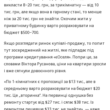
викласти 8−20 тис. грн, за трикімнатну — від 10
тис. грн, але якщо вона в гарному стані, то менше
ніж за 20 тис. грн не знайти. Охочим жити у
приватному будинку варто розраховувати на
бюджет $500−700.
Якщо розглядати ринок купівлі-продажу, то попит
тут зосереджений на житлі, яке підпадає під
програми кредитування «єОселя». Попри це, за
словами Віктора Русанова, ціни на квартири зросли
і вже сягнули довоєнного рівня.
«По 1-кімнатних є пропозиції за $13 тис., але в
середньому варто розраховувати на бюджет $20
тис. Це „вторинка“. На первинці однушка без
ремонту стартує від $27 тис. і сягає $38 тис. Із
ремонтом дешевше $33 тис. не знайти», — каже