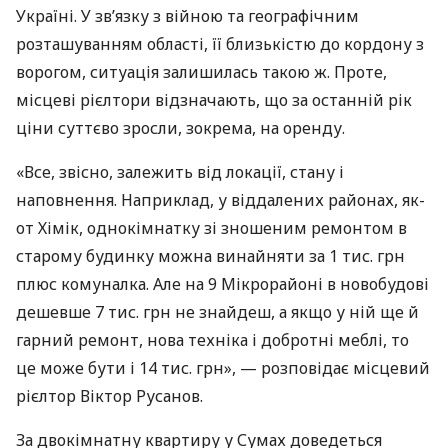
Україні. У зв’язку з війною та географічним
розташуванням області, її близькістю до кордону з
ворогом, ситуація залишилась такою ж. Проте,
місцеві рієлтори відзначають, що за останній рік
ціни суттєво зросли, зокрема, на оренду.
«Все, звісно, залежить від локації, стану і
наповнення. Наприклад, у віддалених районах, як-
от Хімік, однокімнатку зі зношеним ремонтом в
старому будинку можна винайняти за 1 тис. грн
плюс комуналка. Але на 9 Мікрорайоні в новобудові
дешевше 7 тис. грн не знайдеш, а якщо у ній ще й
гарний ремонт, нова техніка і добротні меблі, то
це може бути і 14 тис. грн», — розповідає місцевий
рієлтор Віктор Русанов.
За двокімнатну квартиру у Сумах доведеться