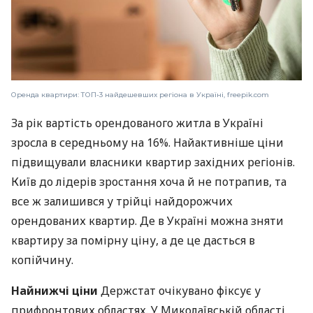
Оренда квартири: ТОП-3 найдешевших регіона в Україні, freepik.com
За рік вартість орендованого житла в Україні
зросла в середньому на 16%. Найактивніше ціни
підвищували власники квартир західних регіонів.
Київ до лідерів зростання хоча й не потрапив, та
все ж залишився у трійці найдорожчих
орендованих квартир. Де в Україні можна зняти
квартиру за помірну ціну, а де це дасться в
копійчину.
Найнижчі ціни
Держстат очікувано фіксує у
прифронтових областях. У Миколаївській області