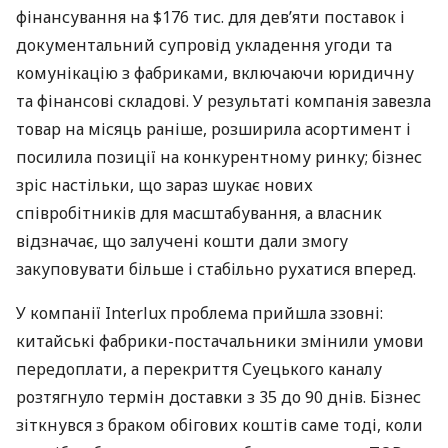
фінансування на $176 тис. для дев’яти поставок і
документальний супровід укладення угоди та
комунікацію з фабриками, включаючи юридичну
та фінансові складові. У результаті компанія завезла
товар на місяць раніше, розширила асортимент і
посилила позиції на конкурентному ринку; бізнес
зріс настільки, що зараз шукає нових
співробітників для масштабування, а власник
відзначає, що залучені кошти дали змогу
закуповувати більше і стабільно рухатися вперед.
У компанії Interlux проблема прийшла ззовні:
китайські фабрики-постачальники змінили умови
передоплати, а перекриття Суецького каналу
розтягнуло термін доставки з 35 до 90 днів. Бізнес
зіткнувся з браком обігових коштів саме тоді, коли