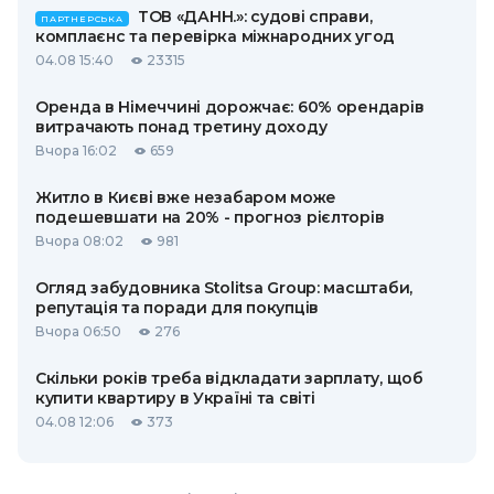
ТОВ «ДАНН.»: судові справи,
ПАРТНЕРСЬКА
комплаєнс та перевірка міжнародних угод
04.08 15:40
23315
Оренда в Німеччині дорожчає: 60% орендарів
витрачають понад третину доходу
Вчора 16:02
659
Житло в Києві вже незабаром може
подешевшати на 20% - прогноз рієлторів
Вчора 08:02
981
Огляд забудовника Stolitsa Group: масштаби,
репутація та поради для покупців
Вчора 06:50
276
Скільки років треба відкладати зарплату, щоб
купити квартиру в Україні та світі
04.08 12:06
373