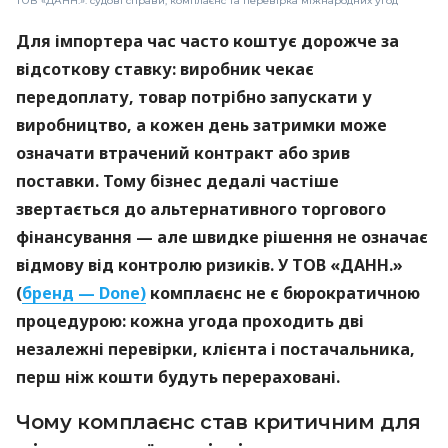
ТОВ «ДАНН.»: судові справи, комплаєнс та перевірка міжнародних угод
Для імпортера час часто коштує дорожче за
відсоткову ставку: виробник чекає
передоплату, товар потрібно запускати у
виробництво, а кожен день затримки може
означати втрачений контракт або зрив
поставки. Тому бізнес дедалі частіше
звертається до альтернативного торгового
фінансування — але швидке рішення не означає
відмову від контролю ризиків. У ТОВ «ДАНН.»
(
бренд — Done)
комплаєнс не є бюрократичною
процедурою: кожна угода проходить дві
незалежні перевірки, клієнта і постачальника,
перш ніж кошти будуть перераховані.
Чому комплаєнс став критичним для