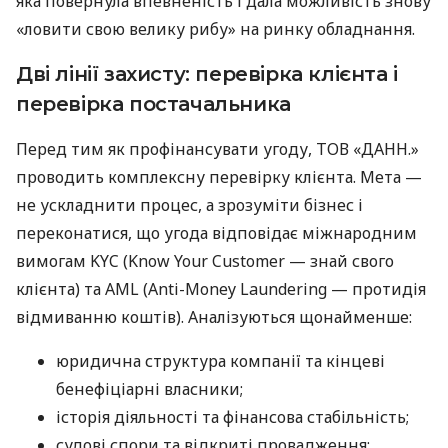
яка повернула впевненість і дала можливість знову
«ловити свою велику рибу» на ринку обладнання.
Дві лінії захисту: перевірка клієнта і
перевірка постачальника
Перед тим як профінансувати угоду, ТОВ «ДАНН.»
проводить комплексну перевірку клієнта. Мета —
не ускладнити процес, а зрозуміти бізнес і
переконатися, що угода відповідає міжнародним
вимогам KYC (Know Your Customer — знай свого
клієнта) та AML (Anti-Money Laundering — протидія
відмиванню коштів). Аналізуються щонайменше:
юридична структура компанії та кінцеві
бенефіціарні власники;
історія діяльності та фінансова стабільність;
судові спори та відкриті провадження;