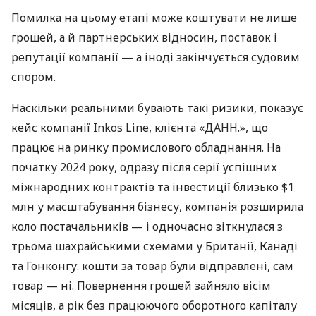
Помилка на цьому етапі може коштувати не лише
грошей, а й партнерських відносин, поставок і
репутації компанії — а іноді закінчується судовим
спором.
Наскільки реальними бувають такі ризики, показує
кейс компанії Inkos Line, клієнта «ДАНН.», що
працює на ринку промислового обладнання. На
початку 2024 року, одразу після серії успішних
міжнародних контрактів та інвестиції близько $1
млн у масштабування бізнесу, компанія розширила
коло постачальників — і одночасно зіткнулася з
трьома шахрайськими схемами у Британії, Канаді
та Гонконгу: кошти за товар були відправлені, сам
товар — ні. Повернення грошей зайняло вісім
місяців, а рік без працюючого оборотного капіталу