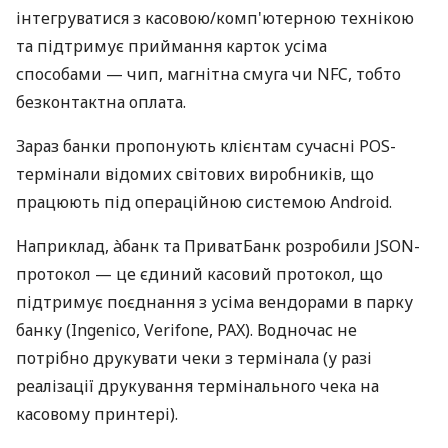
інтегруватися з касовою/комп'ютерною технікою
та підтримує приймання карток усіма
способами — чип, магнітна смуга чи NFC, тобто
безконтактна оплата.
Зараз банки пропонують клієнтам сучасні POS-
термінали відомих світових виробників, що
працюють під операційною системою Android.
Наприклад, àбанк та ПриватБанк розробили JSON-
протокол — це єдиний касовий протокол, що
підтримує поєднання з усіма вендорами в парку
банку (Ingenico, Verifone, PAX). Водночас не
потрібно друкувати чеки з термінала (у разі
реалізації друкування термінального чека на
касовому принтері).