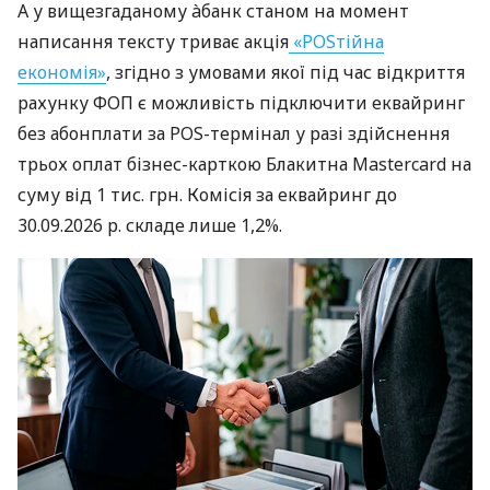
А у вищезгаданому àбанк станом на момент
написання тексту триває акція
«POSтійна
економія»
, згідно з умовами якої під час відкриття
рахунку ФОП є можливість підключити еквайринг
без абонплати за POS-термінал у разі здійснення
трьох оплат бізнес-карткою Блакитна Mastercard на
суму від 1 тис. грн. Комісія за еквайринг до
30.09.2026 р. складе лише 1,2%.