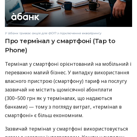
У àбанк триває акція для ФОП з підключення еквайрингу
Про термінал у смартфоні (Tap to
Phone)
Термінал у смартфоні орієнтований на мобільний і
переважно малий бізнес. У випадку використання
власного пристрою (смартфону) тариф на послугу
зазвичай не містить щомісячної абонплати
(300−500 грн як у терміналах, що надаються
банками) — тому з погляду витрат, «термінал в
смартфоні» є більш економним.
Зазвичай термінал у смартфоні використовується