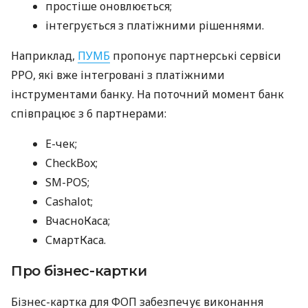
простіше оновлюється;
інтегрується з платіжними рішеннями.
Наприклад,
ПУМБ
пропонує партнерські сервіси
РРО, які вже інтегровані з платіжними
інструментами банку. На поточний момент банк
співпрацює з 6 партнерами:
E-чек;
CheckBox;
SM-POS;
Cashalot;
ВчасноКаса;
СмартКаса.
Про бізнес-картки
Бізнес-картка для ФОП забезпечує виконання