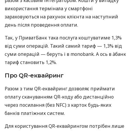
разом з касовим інтегратором. Кошти у випадку
використання термінала у смартфоні
зараховуються на рахунок клієнта на наступний
день після проведення оплати.
Так, у ПриватБанк така послуга коштуватиме 1,3%
від суми операцій. Такий самий тариф — 1,3% від
суми операцій — беруть і в monobank. А ось в àбанк
тариф становить 1,2%.
Про QR-еквайринг
Разом з тим QR-еквайринг дозволяє приймати
оплату скануванням QR-коду або дистанційно
через посилання (без NFC) з карток будь-яких
банків платіжних систем.
Для користування QR-еквайрингом потрібен лише