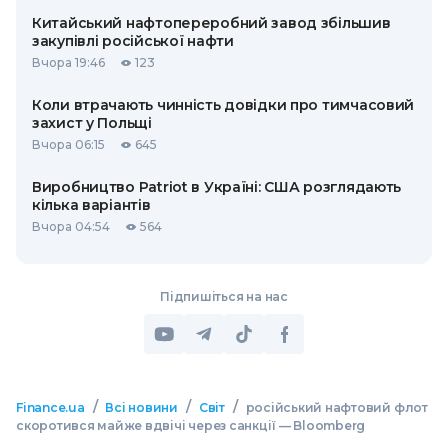
Китайський нафтопереробний завод збільшив
закупівлі російської нафти
Вчора 19:46
123
Коли втрачають чинність довідки про тимчасовий
захист у Польщі
Вчора 06:15
645
Виробництво Patriot в Україні: США розглядають
кілька варіантів
Вчора 04:54
564
Підпишіться на нас
/
/
/
Finance.ua
Всі новини
Світ
російський нафтовий флот
скоротився майже вдвічі через санкції — Bloomberg