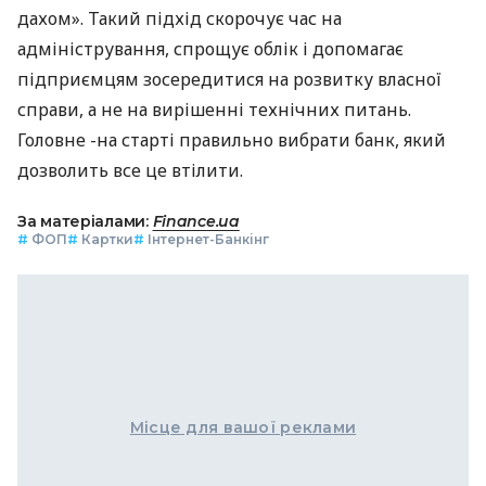
дахом». Такий підхід скорочує час на
адміністрування, спрощує облік і допомагає
підприємцям зосередитися на розвитку власної
справи, а не на вирішенні технічних питань.
Головне -на старті правильно вибрати банк, який
дозволить все це втілити.
За матеріалами:
Finance.ua
#
ФОП
#
Картки
#
Інтернет-Банкінг
Місце для вашої реклами