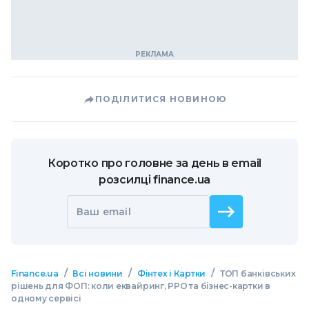
ПОДІЛИТИСЯ НОВИНОЮ
Коротко про головне за день в email
розсилці finance.ua
Ваш email
/
/
/
Finance.ua
Всі новини
Фінтех і Картки
ТОП банківських
рішень для ФОП: коли еквайринг, РРО та бізнес-картки в
одному сервісі