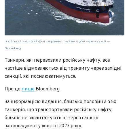
російський нафтовий флот скоротився майже вдвічі через санкції —
Bloomberg
Танкери, які перевозили російську нафту, все
частіше відмовляються від транзиту через західні
санкції, які посилюватимуться.
Про це
пише
Bloomberg.
За інформацією видання, близько половини з 50
танкерів, що транспортували російську нафту,
більше не завантажують її, через санкції
запроваджені у жовтні 2023 року.