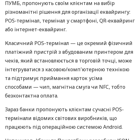
ПУМБ, пропонують своїм клієнтам на вибір
різноманітні рішення для організації еквайрингу:
POS-термінал, термінал у смартфоні, QR-еквайринг
або інтернет-еквайринг.
Класичний POS-термінал — це окремий фізичний
платіжний пристрій з вбудованим принтером для
чеків, який встановлюється в торговій точці, може
інтегруватися з касовою/комп'ютерною технікою
та підтримує приймання карток усіма
способами — чип, магнітна смуга чи NFC, тобто
безконтактна оплата.
Зараз банки пропонують клієнтам сучасні POS-
термінали відомих світових виробників, що
працюють під операційною системою Android.