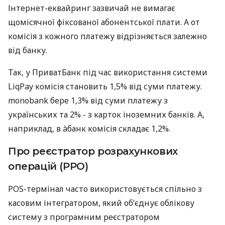
Інтернет-еквайринг зазвичай не вимагає
щомісячної фіксованої абонентської плати. А от
комісія з кожного платежу відрізняється залежно
від банку.
Так, у ПриватБанк під час використання системи
LiqPay комісія становить 1,5% від суми платежу.
monobank бере 1,3% від суми платежу з
українських та 2% - з карток іноземних банків. А,
наприклад, в àбанк комісія складає 1,2%.
Про реєстратор розрахункових
операцій (РРО)
POS-термінал часто використовується спільно з
касовим інтегратором, який об’єднує облікову
систему з програмним реєстратором