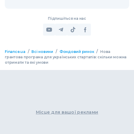
Підпишіться на нас
/
/
/
Finance.ua
Всі новини
Фондовий ринок
Нова
грантова програма для українських стартапів: скільки можна
отримати та які умови
Місце для вашої реклами