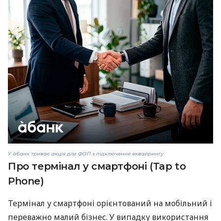
У àбанк триває акція для ФОП з підключення еквайрингу
Про термінал у смартфоні (Tap to
Phone)
Термінал у смартфоні орієнтований на мобільний і
переважно малий бізнес. У випадку використання