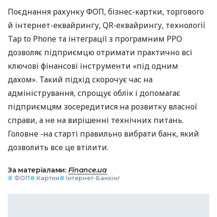
Поєднання рахунку ФОП, бізнес-картки, торгового
й інтернет-еквайрингу, QR-еквайрингу, технології
Tap to Phone та інтеграції з програмним РРО
дозволяє підприємцю отримати практично всі
ключові фінансові інструменти «під одним
дахом». Такий підхід скорочує час на
адміністрування, спрощує облік і допомагає
підприємцям зосередитися на розвитку власної
справи, а не на вирішенні технічних питань.
Головне -на старті правильно вибрати банк, який
дозволить все це втілити.
За матеріалами:
Finance.ua
#
ФОП
#
Картки
#
Інтернет-Банкінг