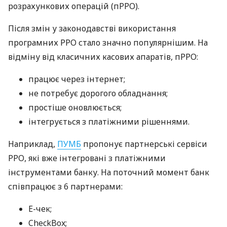
розрахункових операцій (пРРО).
Після змін у законодавстві використання
програмних РРО стало значно популярнішим. На
відміну від класичних касових апаратів, пРРО:
працює через інтернет;
не потребує дорогого обладнання;
простіше оновлюється;
інтегрується з платіжними рішеннями.
Наприклад,
ПУМБ
пропонує партнерські сервіси
РРО, які вже інтегровані з платіжними
інструментами банку. На поточний момент банк
співпрацює з 6 партнерами:
E-чек;
CheckBox;