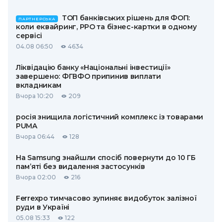
ТОП банківських рішень для ФОП:
ПАРТНЕРСЬКА
коли еквайринг, РРО та бізнес-картки в одному
сервісі
04.08 06:50
4634
Ліквідацію банку «Національні інвестиції»
завершено: ФГВФО припинив виплати
вкладникам
Вчора 10:20
209
росія знищила логістичний комплекс із товарами
PUMA
Вчора 06:44
128
На Samsung знайшли спосіб повернути до 10 ГБ
пам’яті без видалення застосунків
Вчора 02:00
216
Ferrexpo тимчасово зупиняє видобуток залізної
руди в Україні
05.08 15:33
122