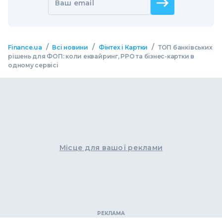
Ваш email
/
/
/
Finance.ua
Всі новини
Фінтех і Картки
ТОП банківських
рішень для ФОП: коли еквайринг, РРО та бізнес-картки в
одному сервісі
Місце для вашої реклами