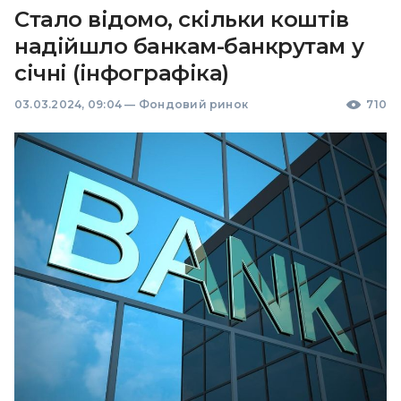
Стало відомо, скільки коштів
надійшло банкам-банкрутам у
січні (інфографіка)
03.03.2024, 09:04
—
Фондовий ринок
710