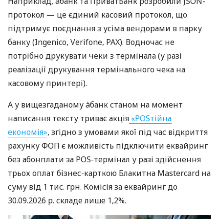
Наприклад, àбанк та ПриватБанк розробили JSON-
протокол — це єдиний касовий протокол, що
підтримує поєднання з усіма вендорами в парку
банку (Ingenico, Verifone, PAX). Водночас не
потрібно друкувати чеки з термінала (у разі
реалізації друкування термінального чека на
касовому принтері).
А у вищезгаданому àбанк станом на момент
написання тексту триває акція
«POSтійна
економія»
, згідно з умовами якої під час відкриття
рахунку ФОП є можливість підключити еквайринг
без абонплати за POS-термінал у разі здійснення
трьох оплат бізнес-карткою Блакитна Mastercard на
суму від 1 тис. грн. Комісія за еквайринг до
30.09.2026 р. складе лише 1,2%.